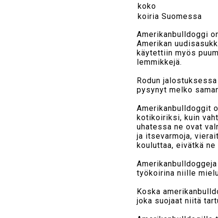
koko
koiria Suomessa
Amerikanbulldoggi on
Amerikan uudisasukka
käytettiin myös puumi
lemmikkejä.
Rodun jalostuksessa o
pysynyt melko samana
Amerikanbulldoggit ova
kotikoiriksi, kuin va
uhatessa ne ovat val
ja itsevarmoja, viera
kouluttaa, eivätkä ne
Amerikanbulldoggeja 
työkoirina niille mie
Koska amerikanbulldog
joka suojaat niitä tar