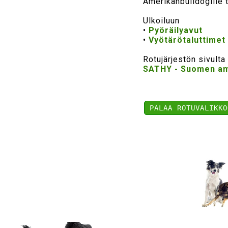
Amerikanbulldogille
Ulkoiluun
•
Pyöräilyavut
•
Vyötärötaluttimet
Rotujärjestön sivulta
SATHY - Suomen ame
PALAA ROTUVALIKKO