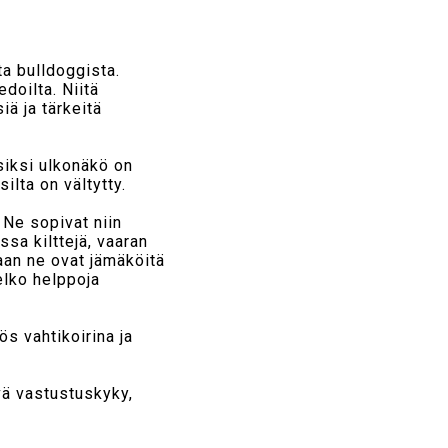
a bulldoggista.
doilta. Niitä
iä ja tärkeitä
siksi ulkonäkö on
lta on vältytty.
. Ne sopivat niin
ssa kilttejä, vaaran
aan ne ovat jämäköitä
elko helppoja
s vahtikoirina ja
yvä vastustuskyky,