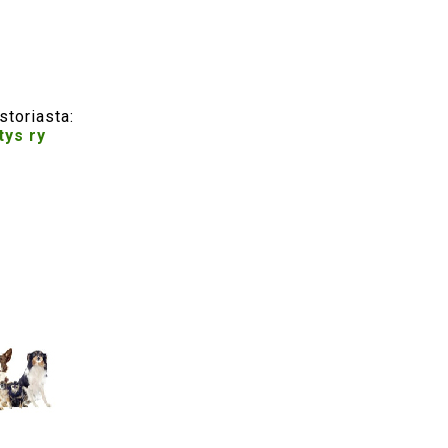
storiasta:
tys ry