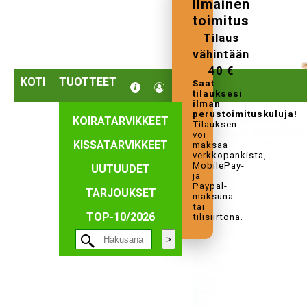
Ilmainen
toimitus
Tilaus
vähintään
40 €
KOTI
TUOTTEET
Saat
tilauksesi
ilman
perustoimituskuluja!
KOIRATARVIKKEET
Tilauksen
voi
KISSATARVIKKEET
maksaa
verkkopankista,
MobilePay-
UUTUUDET
ja
Paypal-
TARJOUKSET
maksuna
tai
TOP-10/2026
tilisiirtona.