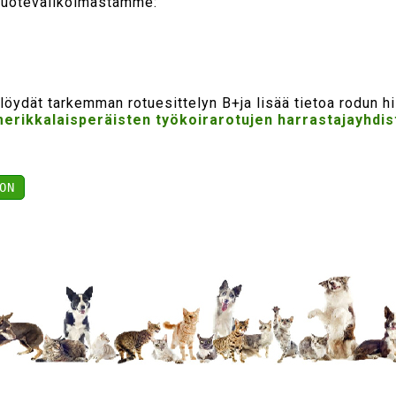
 tuotevalikoimastamme:
 löydät tarkemman rotuesittelyn B+ja lisää tietoa rodun hi
rikkalaisperäisten työkoirarotujen harrastajayhdis
ON