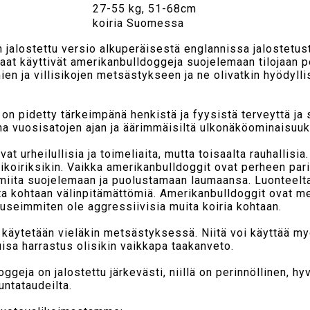
27-55 kg, 51-68cm
koiria Suomessa
 jalostettu versio alkuperäisestä englannissa jalostetust
at käyttivät amerikanbulldoggeja suojelemaan tilojaan pe
en ja villisikojen metsästykseen ja ne olivatkin hyödyllis
n pidetty tärkeimpänä henkistä ja fyysistä terveyttä ja 
 vuosisatojen ajan ja äärimmäisiltä ulkonäköominaisuuksi
t urheilullisia ja toimeliaita, mutta toisaalta rauhallisia
htikoiriksikin. Vaikka amerikanbulldoggit ovat perheen pari
miita suojelemaan ja puolustamaan laumaansa. Luonteelt
ita kohtaan välinpitämättömiä. Amerikanbulldoggit ovat m
 useimmiten ole aggressiivisia muita koiria kohtaan.
käytetään vieläkin metsästyksessä. Niitä voi käyttää myö
luisa harrastus olisikin vaikkapa taakanveto.
geja on jalostettu järkevästi, niillä on perinnöllinen, h
tuntataudeilta.