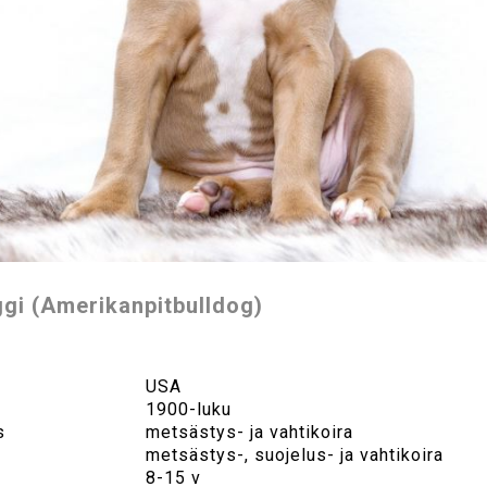
gi (Amerikanpitbulldog)
USA
1900-luku
s
metsästys- ja vahtikoira
metsästys-, suojelus- ja vahtikoira
8-15 v