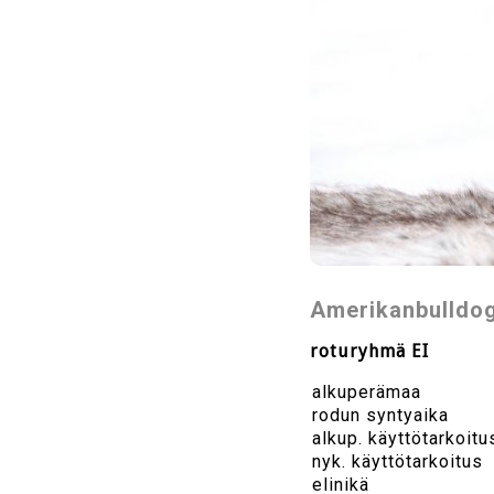
Amerikanbulldog
roturyhmä EI
alkuperämaa
rodun syntyaika
alkup. käyttötarkoitu
nyk. käyttötarkoitus
elinikä