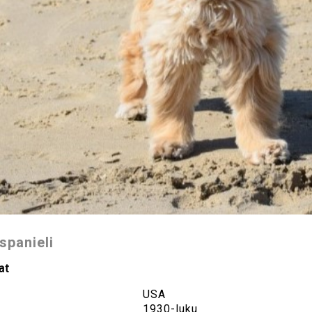
panieli
at
USA
1930-luku