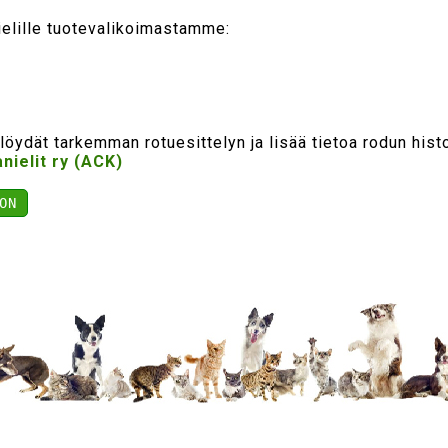
elille tuotevalikoimastamme:
 löydät tarkemman rotuesittelyn ja lisää tietoa rodun histo
ielit ry (ACK)
ON