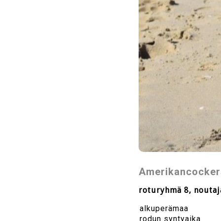
Amerikancockers
roturyhmä 8, noutaj
alkuperämaa
rodun syntyaika