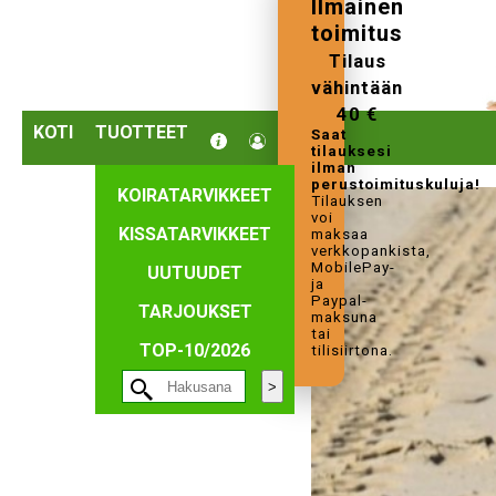
Ilmainen
toimitus
Tilaus
vähintään
40 €
KOTI
TUOTTEET
Saat
tilauksesi
ilman
perustoimituskuluja!
KOIRATARVIKKEET
Tilauksen
voi
KISSATARVIKKEET
maksaa
verkkopankista,
MobilePay-
UUTUUDET
ja
Paypal-
TARJOUKSET
maksuna
tai
TOP-10/2026
tilisiirtona.