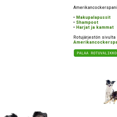
Amerikancockerspani
•
Makupalapussit
•
Shampoot
•
Harjat ja kammat
Rotujärjestön sivulta
Amerikancockerspan
PALAA ROTUVALIKKO