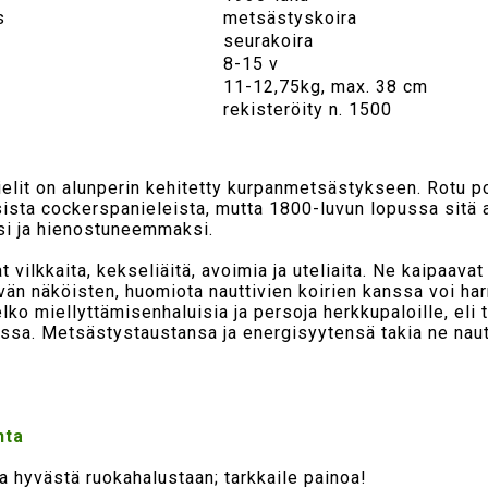
s
metsästyskoira
seurakoira
8-15 v
11-12,75kg, max. 38 cm
rekisteröity n. 1500
lit on alunperin kehitetty kurpanmetsästykseen. Rotu p
sista cockerspanieleista, mutta 1800-luvun lopussa sitä al
i ja hienostuneemmaksi.
 vilkkaita, kekseliäitä, avoimia ja uteliaita. Ne kaipaavat
vän näköisten, huomiota nauttivien koirien kanssa voi har
ko miellyttämisenhaluisia ja persoja herkkupaloille, eli t
nssa. Metsästystaustansa ja energisyytensä takia ne nau
nta
ia hyvästä ruokahalustaan; tarkkaile painoa!