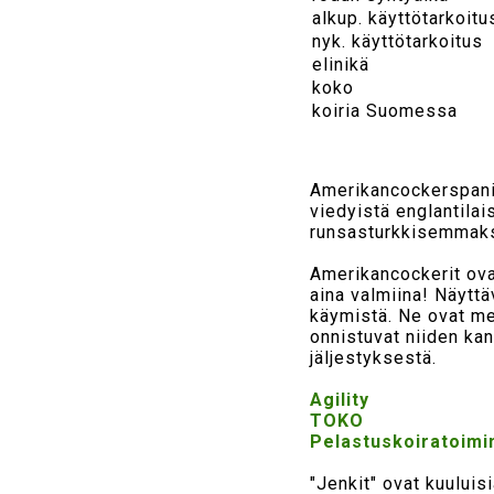
alkup. käyttötarkoitu
nyk. käyttötarkoitus
elinikä
koko
koiria Suomessa
Amerikancockerspanie
viedyistä englantilai
runsasturkkisemmaks
Amerikancockerit ovat
aina valmiina! Näyttä
käymistä. Ne ovat mel
onnistuvat niiden ka
jäljestyksestä.
Agility
TOKO
Pelastuskoiratoimi
"Jenkit" ovat kuuluis