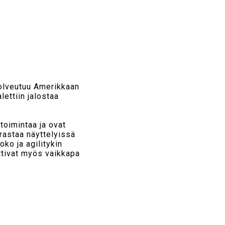
olveutuu Amerikkaan
ettiin jalostaa
 toimintaa ja ovat
rastaa näyttelyissä
oko ja agilitykin
ttivat myös vaikkapa