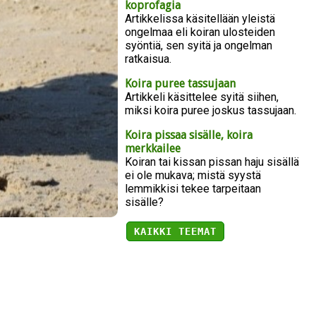
koprofagia
Artikkelissa käsitellään yleistä
ongelmaa eli koiran ulosteiden
syöntiä, sen syitä ja ongelman
ratkaisua.
Koira puree tassujaan
Artikkeli käsittelee syitä siihen,
miksi koira puree joskus tassujaan.
Koira pissaa sisälle, koira
merkkailee
Koiran tai kissan pissan haju sisällä
ei ole mukava; mistä syystä
lemmikkisi tekee tarpeitaan
sisälle?
KAIKKI TEEMAT