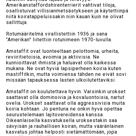
Amerikanstaffordshirenterrierit vahtivat tiloja,
osallistuivat villisianmetsästykseen ja käytettiinpä
niitä koiratappeluissakin niin kauan kuin ne olivat
sallittuja.
Rotumääritelmä virallistettiin 1936 ja sana
"Amerikan" liitettiin rotunimeen 1970-luvulla.
Amstaffit ovat luonteeltaan pelottomia, urheita,
reviiritietoisia, avoimia ja aktiivisia. Ne
kunnioittavat ihmistä ja haluavat olla kaikessa
mukana. Ne ovat hyviä lapsiperheen koiria kuten
mastiffitkin, mutta voimiensa tähden ne eivät sovi
missään tapauksessa lasten ulkoilutettaviksi.
Amstaffit on koulutettava hyvin. Varsinkin urokset
saattavat olla dominoivia ja kovaluontoisia, nartut
ovelia. Urokset saattavat olla aggressivisia muita
koiria kohtaan. Jo pentuna ne onkin hyvä opettaa
seurustelemaan lajitovereidensa kanssa.
Oikeanlaisella kasvatuksella uroksestakin saa
sävyisän ja rauhallisen koiran, mutta vääränlainen
kasvatus johtaa helposti sietämättömään, jopa