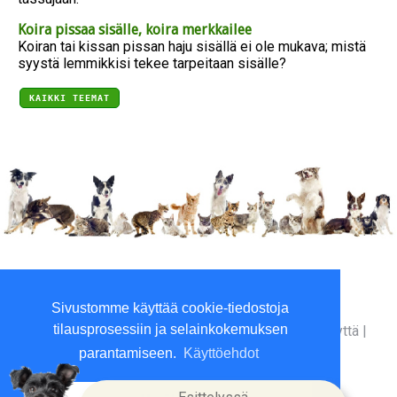
Koira pissaa sisälle, koira merkkailee
Koiran tai kissan pissan haju sisällä ei ole mukava; mistä
syystä lemmikkisi tekee tarpeitaan sisälle?
KAIKKI TEEMAT
Viilaajankatu 5, 15520 Lahti
Sivustomme käyttää cookie-tiedostoja
P. 010 3961800 (ma-to 9-16)
tilausprosessiin ja selainkokemuksen
Yritysinfo
|
Toimitusehdot
|
Maksutavat
|
Ota yhteyttä
|
GDPR tietosuojalausunto
|
parantamiseen.
Käyttöehdot