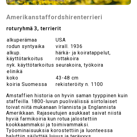
Amerikanstaffordshirenterrieri
roturyhmä 3, terrierit
alkuperämaa
USA
rodun syntyaika
virall. 1936
alkup.
härkä- ja koiratappelut,
käyttötarkoitus
rottakoira
nyk. käyttötarkoitus
seurakoira, työkoira
elinikä
koko
43-48 cm
koiria Suomessa
rekisteröity n. 1100
Amstaffien historia on hyvin saman tyyppinen kuin
staffeilla. 1800-luvun puolivälissä siirtolaiset
toivat niitä mukanaan Irlannista ja Englannista
Amerikkaan. Rajaseutujen asukkaat saivat niistä
hyviä farmikoiria kun rotua jalostettiin
kookkaammaksi ja toimivammaksi.
Työominaisuuksia korostettiin ja luonteessa
haluttiin säilyttää lujuus ja terävyys.