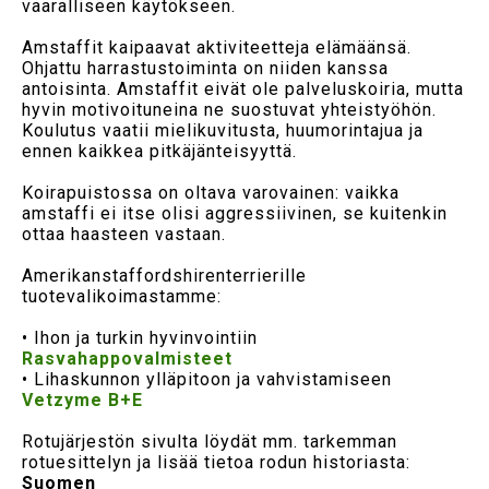
vaaralliseen käytökseen.
Amstaffit kaipaavat aktiviteetteja elämäänsä.
Ohjattu harrastustoiminta on niiden kanssa
antoisinta. Amstaffit eivät ole palveluskoiria, mutta
hyvin motivoituneina ne suostuvat yhteistyöhön.
Koulutus vaatii mielikuvitusta, huumorintajua ja
ennen kaikkea pitkäjänteisyyttä.
Koirapuistossa on oltava varovainen: vaikka
amstaffi ei itse olisi aggressiivinen, se kuitenkin
ottaa haasteen vastaan.
Amerikanstaffordshirenterrierille
tuotevalikoimastamme:
• Ihon ja turkin hyvinvointiin
Rasvahappovalmisteet
• Lihaskunnon ylläpitoon ja vahvistamiseen
Vetzyme B+E
Rotujärjestön sivulta löydät mm. tarkemman
rotuesittelyn ja lisää tietoa rodun historiasta:
Suomen