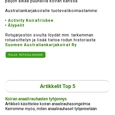
paljon aikaa puuhailla koiran kanssa.
Australiankarjakoiralle tuotevalikoimastamme:
•
Activity Koirafrisbee
•
Älypelit
Rotujärjestön sivulta löydät mm. tarkemman
rotuesittelyn ja lisää tietoa rodun historiasta:
Suomen Australiankarjakoirat Ry
PALAA ROTUVALIKKOON
Artikkelit Top 5
Koiran anaalirauhasten tyhjennys
Artikkeli käsittelee koiran anaalirauhasongelmia.
Kerromme myös, miten anaalirauhaset tyhjennetään.