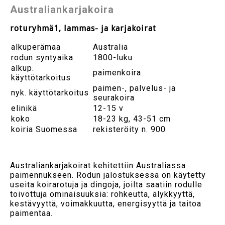
Australiankarjakoira
roturyhmä1, lammas- ja karjakoirat
alkuperämaa
Australia
rodun syntyaika
1800-luku
alkup.
paimenkoira
käyttötarkoitus
paimen-, palvelus- ja
nyk. käyttötarkoitus
seurakoira
elinikä
12-15 v
koko
18-23 kg, 43-51 cm
koiria Suomessa
rekisteröity n. 900
Australiankarjakoirat kehitettiin Australiassa
paimennukseen. Rodun jalostuksessa on käytetty
useita koirarotuja ja dingoja, joilta saatiin rodulle
toivottuja ominaisuuksia: rohkeutta, älykkyyttä,
kestävyyttä, voimakkuutta, energisyyttä ja taitoa
paimentaa.