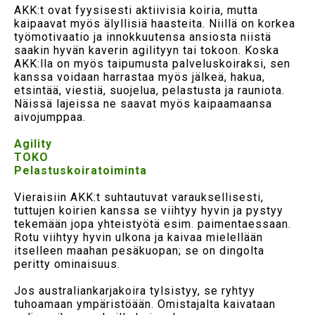
AKK:t ovat fyysisesti aktiivisia koiria, mutta
kaipaavat myös älyllisiä haasteita. Niillä on korkea
työmotivaatio ja innokkuutensa ansiosta niistä
saakin hyvän kaverin agilityyn tai tokoon. Koska
AKK:lla on myös taipumusta palveluskoiraksi, sen
kanssa voidaan harrastaa myös jälkeä, hakua,
etsintää, viestiä, suojelua, pelastusta ja rauniota.
Näissä lajeissa ne saavat myös kaipaamaansa
aivojumppaa.
Agility
TOKO
Pelastuskoiratoiminta
Vieraisiin AKK:t suhtautuvat varauksellisesti,
tuttujen koirien kanssa se viihtyy hyvin ja pystyy
tekemään jopa yhteistyötä esim. paimentaessaan.
Rotu viihtyy hyvin ulkona ja kaivaa mielellään
itselleen maahan pesäkuopan; se on dingolta
peritty ominaisuus.
Jos australiankarjakoira tylsistyy, se ryhtyy
tuhoamaan ympäristöään. Omistajalta kaivataan