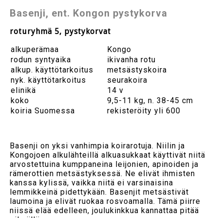
Basenji, ent. Kongon pystykorva
roturyhmä 5, pystykorvat
alkuperämaa
Kongo
rodun syntyaika
ikivanha rotu
alkup. käyttötarkoitus
metsästyskoira
nyk. käyttötarkoitus
seurakoira
elinikä
14 v
koko
9,5-11 kg, n. 38-45 cm
koiria Suomessa
rekisteröity yli 600
Basenji on yksi vanhimpia koirarotuja. Niilin ja
Kongojoen alkulähteillä alkuasukkaat käyttivät niitä
arvostettuina kumppaneina leijonien, apinoiden ja
rämerottien metsästyksessä. Ne elivät ihmisten
kanssa kylissä, vaikka niitä ei varsinaisina
lemmikkeinä pidettykään. Basenjit metsästivät
laumoina ja elivät ruokaa rosvoamalla. Tämä piirre
niissä elää edelleen, joulukinkkua kannattaa pitää