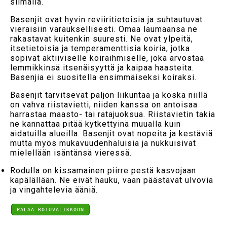
silmällä.
Basenjit ovat hyvin reviiritietoisia ja suhtautuvat
vieraisiin varauksellisesti. Omaa laumaansa ne
rakastavat kuitenkin suuresti. Ne ovat ylpeitä,
itsetietoisia ja temperamenttisia koiria, jotka
sopivat aktiiviselle koiraihmiselle, joka arvostaa
lemmikkinsä itsenäisyyttä ja kaipaa haasteita.
Basenjia ei suositella ensimmäiseksi koiraksi.
Basenjit tarvitsevat paljon liikuntaa ja koska niillä
on vahva riistavietti, niiden kanssa on antoisaa
harrastaa maasto- tai ratajuoksua. Riistavietin takia
ne kannattaa pitää kytkettyinä muualla kuin
aidatuilla alueilla. Basenjit ovat nopeita ja kestäviä
mutta myös mukavuudenhaluisia ja nukkuisivat
mielellään isäntänsä vieressä.
Rodulla on kissamainen piirre pestä kasvojaan
käpälällään. Ne eivät hauku, vaan päästävät ulvovia
ja vingahtelevia ääniä.
PALAA ROTUVALIKKOON