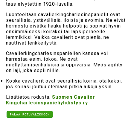
taas elvytettiin 1920-luvulla.
Luonteeltaan cavalierkingcharlesinspanielit ovat
seurallisia, ystävällisiä, iloisia ja avoimia. Ne eivät
hermostu eivätkä hauku helposti ja sopivat hyvin
ensimmäiseksi koiraksi tai lapsiperheelle
lemmikiksi. Vaikka cavalierit ovat pieniä, ne
nauttivat lenkkeilystä.
Cavalierkingcharlesinspanielien kanssa voi
harrastaa esim. tokoa. Ne ovat
miellyttämisenhaluisia ja oppivaisia. Myös agility
on laji, joka sopii niille.
Koska cavalierit ovat seurallisia koiria, ota kaksi,
jos koirasi joutuu olemaan pitkiä aikoja yksin.
Lisätietoa rodusta:
Suomen Cavalier
Kingcharlesinspanieliyhdistys ry
PALAA ROTUVALIKKOON