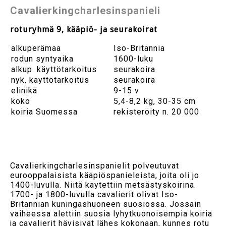
Cavalierkingcharlesinspanieli
roturyhmä 9, kääpiö- ja seurakoirat
alkuperämaa
Iso-Britannia
rodun syntyaika
1600-luku
alkup. käyttötarkoitus
seurakoira
nyk. käyttötarkoitus
seurakoira
elinikä
9-15 v
koko
5,4-8,2 kg, 30-35 cm
koiria Suomessa
rekisteröity n. 20 000
Cavalierkingcharlesinspanielit polveutuvat
eurooppalaisista kääpiöspanieleista, joita oli jo
1400-luvulla. Niitä käytettiin metsästyskoirina.
1700- ja 1800-luvulla cavalierit olivat Iso-
Britannian kuningashuoneen suosiossa. Jossain
vaiheessa alettiin suosia lyhytkuonoisempia koiria
ja cavalierit hävisivät lähes kokonaan, kunnes rotu