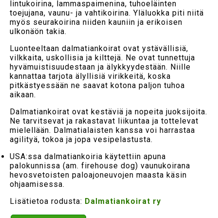
lintukoirina, lammaspaimenina, tuhoeläinten
toejujana, vaunu- ja vahtikoirina. Yläluokka piti niitä
myös seurakoirina niiden kauniin ja erikoisen
ulkonäön takia.
Luonteeltaan dalmatiankoirat ovat ystävällisiä,
vilkkaita, uskollisia ja kilttejä. Ne ovat tunnettuja
hyvämuistisuudestaan ja älykkyydestään. Niille
kannattaa tarjota älyllisiä virikkeitä, koska
pitkästyessään ne saavat kotona paljon tuhoa
aikaan.
Dalmatiankoirat ovat kestäviä ja nopeita juoksijoita.
Ne tarvitsevat ja rakastavat liikuntaa ja tottelevat
mielellään. Dalmatialaisten kanssa voi harrastaa
agilityä, tokoa ja jopa vesipelastusta.
USA:ssa dalmatiankoiria käytettiin apuna
palokunnissa (am. firehouse dog) vaunukoirana
hevosvetoisten paloajoneuvojen maasta käsin
ohjaamisessa.
Lisätietoa rodusta:
Dalmatiankoirat ry