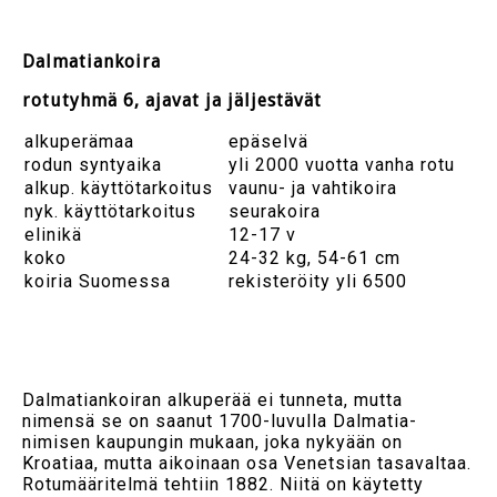
Dalmatiankoira
rotutyhmä 6, ajavat ja jäljestävät
alkuperämaa
epäselvä
rodun syntyaika
yli 2000 vuotta vanha rotu
alkup. käyttötarkoitus
vaunu- ja vahtikoira
nyk. käyttötarkoitus
seurakoira
elinikä
12-17 v
koko
24-32 kg, 54-61 cm
koiria Suomessa
rekisteröity yli 6500
Dalmatiankoiran alkuperää ei tunneta, mutta
nimensä se on saanut 1700-luvulla Dalmatia-
nimisen kaupungin mukaan, joka nykyään on
Kroatiaa, mutta aikoinaan osa Venetsian tasavaltaa.
Rotumääritelmä tehtiin 1882. Niitä on käytetty