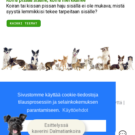
Koira pissaa sisälle, koira merkkailee
Koiran tai kissan pissan haju sisällä ei ole mukava; mistä
syystä lemmikkisi tekee tarpeitaan sisälle?
KAIKKI TEEMAT
Viilaajankatu 5, 15520 Lahti
Sivustomme käyttää cookie-tiedostoja
P. 010 3961800 (ma-to 9-16)
tilausprosessiin ja selainkokemuksen
Yritysinfo
|
Toimitusehdot
|
Maksutavat
|
Ota yhteyttä
|
GDPR tietosuojalausunto
|
parantamiseen.
Käyttöehdot
Esittelyssä
Hyväksyn
kaverini Dalmatiankoira