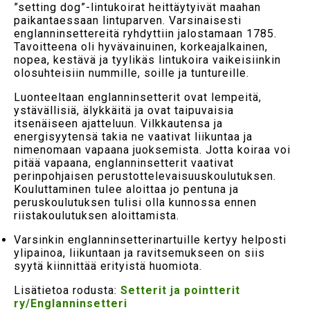
”setting dog”-lintukoirat heittäytyivät maahan
paikantaessaan lintuparven. Varsinaisesti
englanninsettereitä ryhdyttiin jalostamaan 1785.
Tavoitteena oli hyvävainuinen, korkeajalkainen,
nopea, kestävä ja tyylikäs lintukoira vaikeisiinkin
olosuhteisiin nummille, soille ja tuntureille.
Luonteeltaan englanninsetterit ovat lempeitä,
ystävällisiä, älykkäitä ja ovat taipuvaisia
itsenäiseen ajatteluun. Vilkkautensa ja
energisyytensä takia ne vaativat liikuntaa ja
nimenomaan vapaana juoksemista. Jotta koiraa voi
pitää vapaana, englanninsetterit vaativat
perinpohjaisen perustottelevaisuuskoulutuksen.
Kouluttaminen tulee aloittaa jo pentuna ja
peruskoulutuksen tulisi olla kunnossa ennen
riistakoulutuksen aloittamista.
Varsinkin englanninsetterinartuille kertyy helposti
ylipainoa, liikuntaan ja ravitsemukseen on siis
syytä kiinnittää erityistä huomiota.
Lisätietoa rodusta:
Setterit ja pointterit
ry/Englanninsetteri