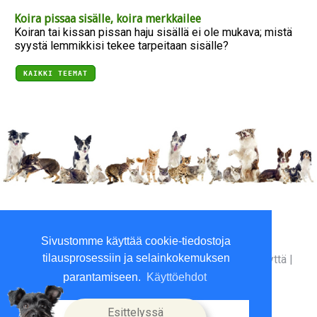
Koira pissaa sisälle, koira merkkailee
Koiran tai kissan pissan haju sisällä ei ole mukava; mistä
syystä lemmikkisi tekee tarpeitaan sisälle?
KAIKKI TEEMAT
Viilaajankatu 5, 15520 Lahti
Sivustomme käyttää cookie-tiedostoja
P. 010 3961800 (ma-to 9-16)
tilausprosessiin ja selainkokemuksen
Yritysinfo
|
Toimitusehdot
|
Maksutavat
|
Ota yhteyttä
|
GDPR tietosuojalausunto
|
parantamiseen.
Käyttöehdot
Esittelyssä
Hyväksyn