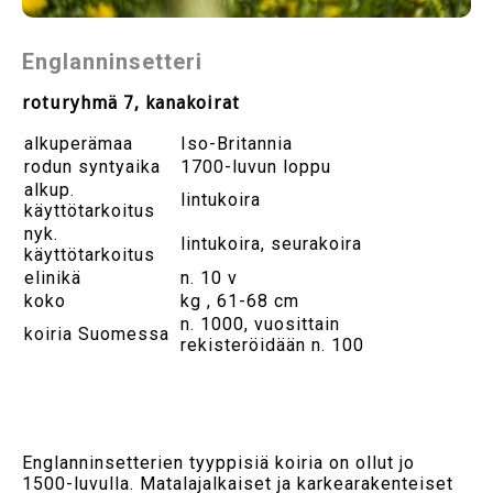
Englanninsetteri
roturyhmä 7, kanakoirat
alkuperämaa
Iso-Britannia
rodun syntyaika
1700-luvun loppu
alkup.
lintukoira
käyttötarkoitus
nyk.
lintukoira, seurakoira
käyttötarkoitus
elinikä
n. 10 v
koko
kg , 61-68 cm
n. 1000, vuosittain
koiria Suomessa
rekisteröidään n. 100
Englanninsetterien tyyppisiä koiria on ollut jo
1500-luvulla. Matalajalkaiset ja karkearakenteiset