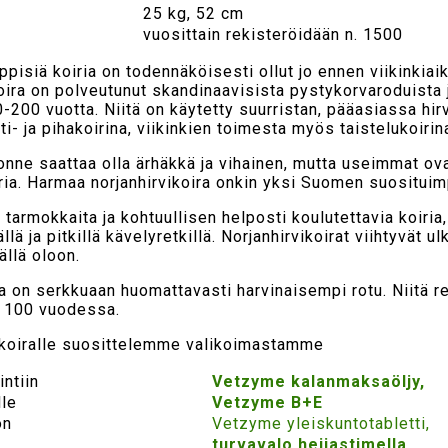
25 kg, 52 cm
vuosittain rekisteröidään n. 1500
yppisiä koiria on todennäköisesti ollut jo ennen viikinkia
ikoira on polveutunut skandinaavisista pystykorvaroduista j
00 vuotta. Niitä on käytetty suurristan, pääasiassa hirv
- ja pihakoirina, viikinkien toimesta myös taistelukoirin
luonne saattaa olla ärhäkkä ja vihainen, mutta useimmat ov
ria. Harmaa norjanhirvikoira onkin yksi Suomen suosituimp
 tarmokkaita ja kohtuullisen helposti koulutettavia koiria,
ä ja pitkillä kävelyretkillä. Norjanhirvikoirat viihtyvät u
llä oloon.
a on serkkuaan huomattavasti harvinaisempi rotu. Niitä r
e 100 vuodessa.
ikoiralle suosittelemme valikoimastamme
intiin
Vetzyme kalanmaksaöljy,
lle
Vetzyme B+E
on
Vetzyme yleiskuntotabletti,
turvavalo heijastimella