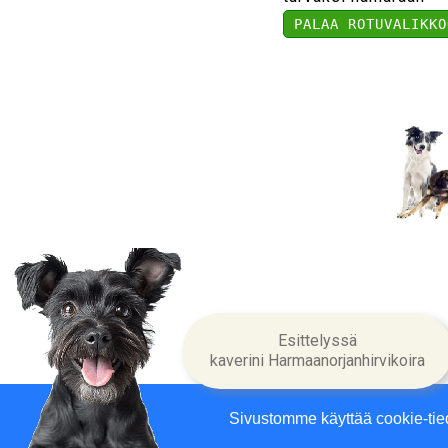
PALAA ROTUVALIKKO
Yritysin
Esittelyssä
kaverini Harmaanorjanhirvikoira
Sivustomme käyttää cookie-tie