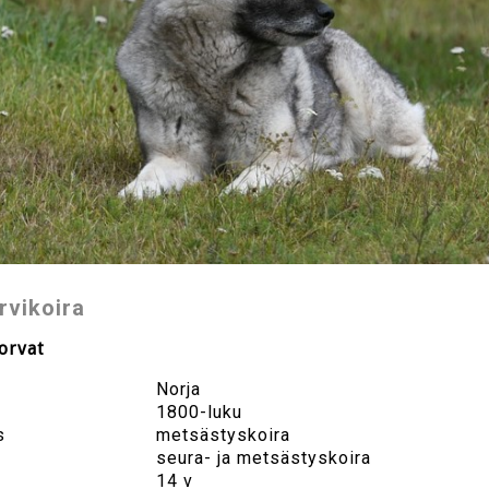
rvikoira
orvat
Norja
1800-luku
s
metsästyskoira
seura- ja metsästyskoira
14 v