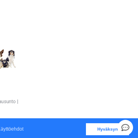
ausunto
|
äyttöehdot
Hyväksyn