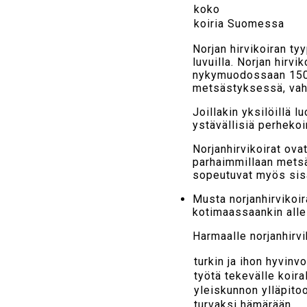
koko
koiria Suomessa
Norjan hirvikoiran ty
luvuilla. Norjan hirv
nykymuodossaan 150-2
metsästyksessä, vahti
Joillakin yksilöillä 
ystävällisiä perhekoi
Norjanhirvikoirat ovat
parhaimmillaan metsäll
sopeutuvat myös sisä
Musta norjanhirvikoir
kotimaassaankin all
Harmaalle norjanhirv
turkin ja ihon hyvinvo
työtä tekevälle koira
yleiskunnon ylläpito
turvaksi hämärään