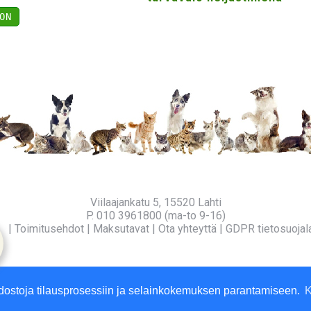
ON
Viilaajankatu 5, 15520 Lahti
P. 010 3961800 (ma-to 9-16)
fo
|
Toimitusehdot
|
Maksutavat
|
Ota yhteyttä
|
GDPR tietosuojal
dostoja tilausprosessiin ja selainkokemuksen parantamiseen.
K