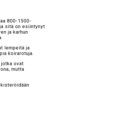
ikaa 800-1500-
a sitä on esiintynyt
en ja karhun
a.
at lempeitä ja
ia koirarotuja.
 jotka ovat
lkona, mutta
ekisteröidään