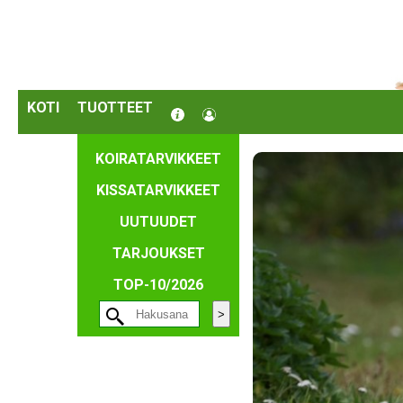
KOTI
TUOTTEET
KOIRATARVIKKEET
KISSATARVIKKEET
UUTUUDET
TARJOUKSET
TOP-10/2026