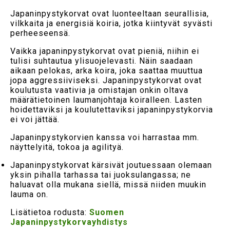
Japaninpystykorvat ovat luonteeltaan seurallisia,
vilkkaita ja energisiä koiria, jotka kiintyvät syvästi
perheeseensä.
Vaikka japaninpystykorvat ovat pieniä, niihin ei
tulisi suhtautua ylisuojelevasti. Näin saadaan
aikaan pelokas, arka koira, joka saattaa muuttua
jopa aggressiiviseksi. Japaninpystykorvat ovat
koulutusta vaativia ja omistajan onkin oltava
määrätietoinen laumanjohtaja koiralleen. Lasten
hoidettaviksi ja koulutettaviksi japaninpystykorvia
ei voi jättää.
Japaninpystykorvien kanssa voi harrastaa mm.
näyttelyitä, tokoa ja agilityä.
Japaninpystykorvat kärsivät joutuessaan olemaan
yksin pihalla tarhassa tai juoksulangassa; ne
haluavat olla mukana siellä, missä niiden muukin
lauma on.
Lisätietoa rodusta:
Suomen
Japaninpystykorvayhdistys