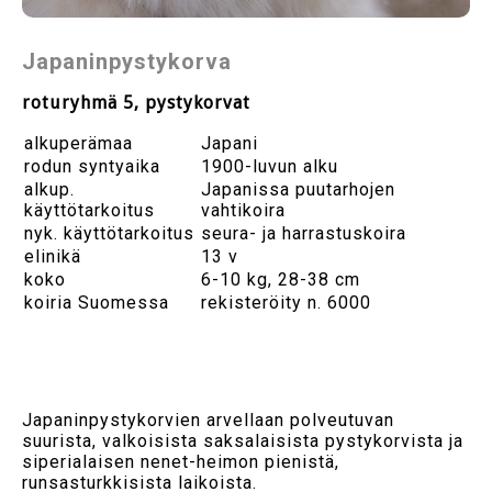
Japaninpystykorva
roturyhmä 5, pystykorvat
alkuperämaa
Japani
rodun syntyaika
1900-luvun alku
alkup.
Japanissa puutarhojen
käyttötarkoitus
vahtikoira
nyk. käyttötarkoitus
seura- ja harrastuskoira
elinikä
13 v
koko
6-10 kg, 28-38 cm
koiria Suomessa
rekisteröity n. 6000
Japaninpystykorvien arvellaan polveutuvan
suurista, valkoisista saksalaisista pystykorvista ja
siperialaisen nenet-heimon pienistä,
runsasturkkisista laikoista.