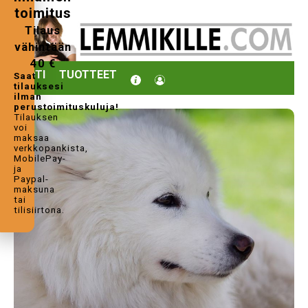
toimitus
Tilaus
vähintään
40 €
KOTI
TUOTTEET
Saat
tilauksesi
ilman
perustoimituskuluja!
Tilauksen
voi
maksaa
verkkopankista,
MobilePay-
ja
Paypal-
maksuna
tai
tilisiirtona.