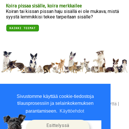
Koira pissaa sisälle, koira merkkailee
Koiran tai kissan pissan haju sisällä ei ole mukava; mistä
syystä lemmikkisi tekee tarpeitaan sisälle?
KAIKKI TEEMAT
Viilaajankatu 5, 15520 Lahti
Sivustomme käyttää cookie-tiedostoja
Kesäperjantait suljettu
tilausprosessiin ja selainkokemuksen
Yritysinfo
|
Toimitusehdot
|
Maksutavat
|
Ota yhteyttä
|
GDPR tietosuojalausunto
|
parantamiseen.
Käyttöehdot
Esittelyssä
Hyväksyn