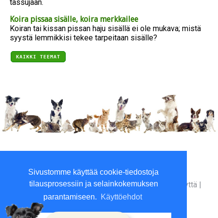
tassujaan.
Koira pissaa sisälle, koira merkkailee
Koiran tai kissan pissan haju sisällä ei ole mukava; mistä
syystä lemmikkisi tekee tarpeitaan sisälle?
KAIKKI TEEMAT
Viilaajankatu 5, 15520 Lahti
Sivustomme käyttää cookie-tiedostoja
P. 010 3961800 (ma-to 9-16)
tilausprosessiin ja selainkokemuksen
Yritysinfo
|
Toimitusehdot
|
Maksutavat
|
Ota yhteyttä
|
GDPR tietosuojalausunto
|
parantamiseen.
Käyttöehdot