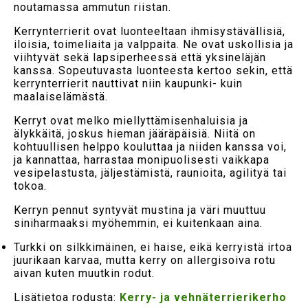
noutamassa ammutun riistan.
Kerrynterrierit ovat luonteeltaan ihmisystävällisiä,
iloisia, toimeliaita ja valppaita. Ne ovat uskollisia ja
viihtyvät sekä lapsiperheessä että yksineläjän
kanssa. Sopeutuvasta luonteesta kertoo sekin, että
kerrynterrierit nauttivat niin kaupunki- kuin
maalaiselämästä.
Kerryt ovat melko miellyttämisenhaluisia ja
älykkäitä, joskus hieman jääräpäisiä. Niitä on
kohtuullisen helppo kouluttaa ja niiden kanssa voi,
ja kannattaa, harrastaa monipuolisesti vaikkapa
vesipelastusta, jäljestämistä, raunioita, agilityä tai
tokoa.
Kerryn pennut syntyvät mustina ja väri muuttuu
siniharmaaksi myöhemmin, ei kuitenkaan aina.
Turkki on silkkimäinen, ei haise, eikä kerryistä irtoa
juurikaan karvaa, mutta kerry on allergisoiva rotu
aivan kuten muutkin rodut.
Lisätietoa rodusta:
Kerry- ja vehnäterrierikerho