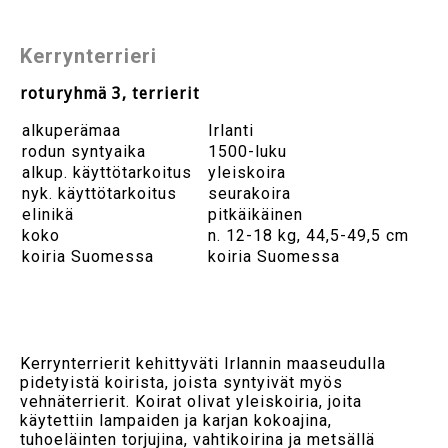
Kerrynterrieri
roturyhmä 3, terrierit
alkuperämaa
Irlanti
rodun syntyaika
1500-luku
alkup. käyttötarkoitus
yleiskoira
nyk. käyttötarkoitus
seurakoira
elinikä
pitkäikäinen
koko
n. 12-18 kg, 44,5-49,5 cm
koiria Suomessa
koiria Suomessa
Kerrynterrierit kehittyväti Irlannin maaseudulla
pidetyistä koirista, joista syntyivät myös
vehnäterrierit. Koirat olivat yleiskoiria, joita
käytettiin lampaiden ja karjan kokoajina,
tuhoeläinten torjujina, vahtikoirina ja metsällä