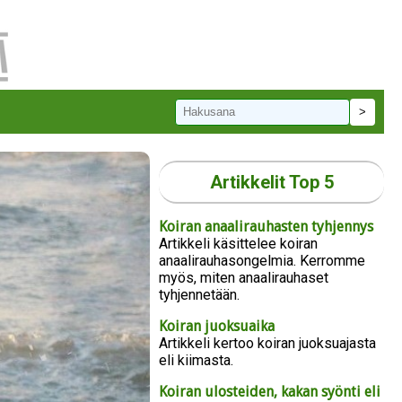
Artikkelit Top 5
Koiran anaalirauhasten tyhjennys
Artikkeli käsittelee koiran
anaalirauhasongelmia. Kerromme
myös, miten anaalirauhaset
tyhjennetään.
Koiran juoksuaika
Artikkeli kertoo koiran juoksuajasta
eli kiimasta.
Koiran ulosteiden, kakan syönti eli