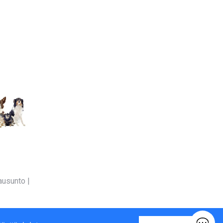
ausunto
|