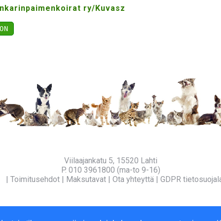
nkarinpaimenkoirat ry/Kuvasz
ON
Viilaajankatu 5, 15520 Lahti
P. 010 3961800 (ma-to 9-16)
fo
|
Toimitusehdot
|
Maksutavat
|
Ota yhteyttä
|
GDPR tietosuojal