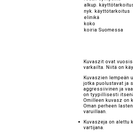
alkup. käyttötarkoitu
nyk. käyttötarkoitus
elinikä
koko
koiria Suomessa
Kuvaszit ovat vuosisa
varkailta. Niitä on k
Kuvaszien lempeän ul
jotka puolustavat ja 
aggressiivinen ja vaa
on tyypillisesti itse
Omilleen kuvasz on ki
Oman perheen lasten 
varuillaan.
Kuvaszeja on alettu
vartijana.