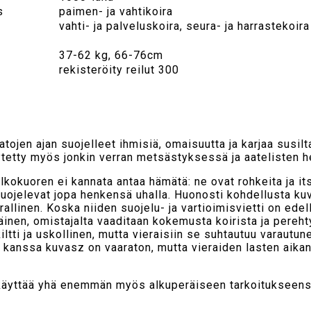
s
paimen- ja vahtikoira
vahti- ja palveluskoira, seura- ja harrastekoira
37-62 kg, 66-76cm
rekisteröity reilut 300
tojen ajan suojelleet ihmisiä, omaisuutta ja karjaa susilta
äytetty myös jonkin verran metsästyksessä ja aatelisten he
kokuoren ei kannata antaa hämätä: ne ovat rohkeita ja its
suojelevat jopa henkensä uhalla. Huonosti kohdellusta kuv
rallinen. Koska niiden suojelu- ja vartioimisvietti on ede
näinen, omistajalta vaaditaan kokemusta koirista ja pereht
ltti ja uskollinen, mutta vieraisiin se suhtautuu varautune
kanssa kuvasz on vaaraton, mutta vieraiden lasten aikan
 käyttää yhä enemmän myös alkuperäiseen tarkoitukseens