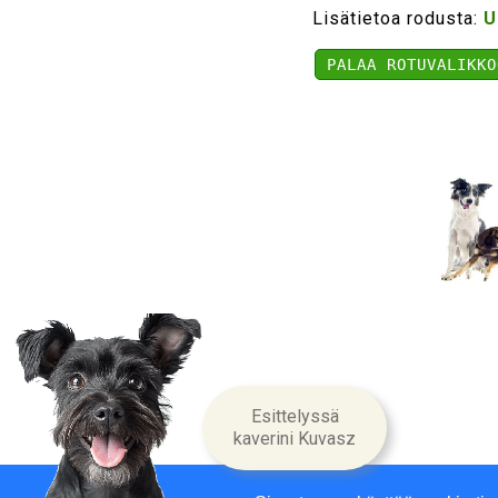
Lisätietoa rodusta:
U
PALAA ROTUVALIKKO
Yritysin
Esittelyssä
kaverini Kuvasz