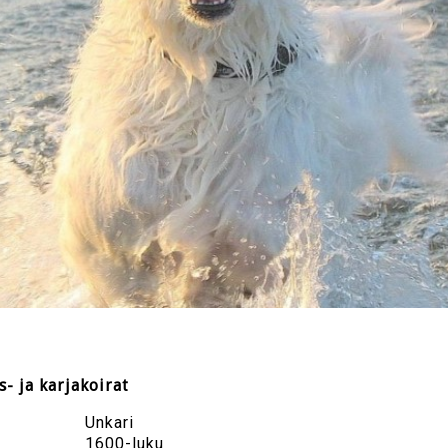
- ja karjakoirat
Unkari
1600-luku