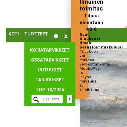
Ilmainen
toimitus
Tilaus
vähintään
40 €
KOTI
TUOTTEET
Saat
tilauksesi
ilman
perustoimituskuluja!
KOIRATARVIKKEET
Tilauksen
voi
KISSATARVIKKEET
maksaa
verkkopankista,
MobilePay-
UUTUUDET
ja
Paypal-
TARJOUKSET
maksuna
tai
TOP-10/2026
tilisiirtona.