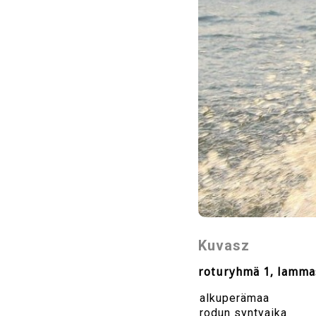
Kuvasz
roturyhmä 1, lammas
alkuperämaa
rodun syntyaika