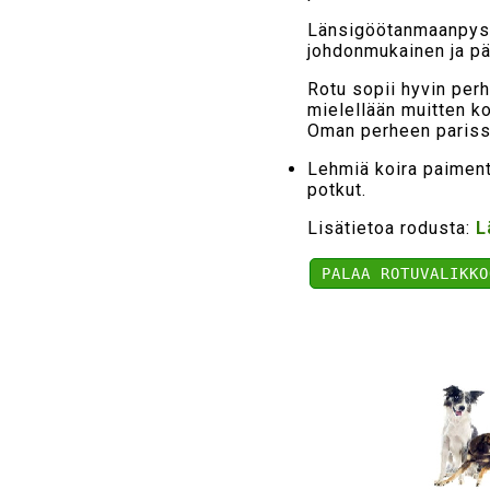
Länsigöötanmaanpysty
johdonmukainen ja pä
Rotu sopii hyvin perh
mielellään muitten k
Oman perheen parissa
Lehmiä koira paimenta
potkut.
Lisätietoa rodusta:
L
PALAA ROTUVALIKKO