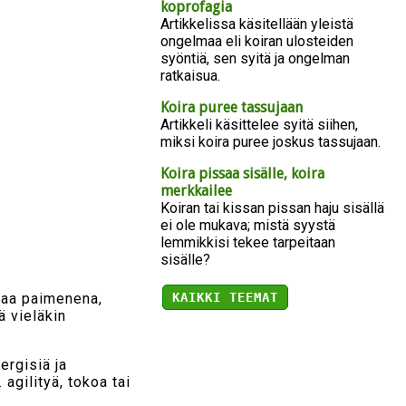
koprofagia
Artikkelissa käsitellään yleistä
ongelmaa eli koiran ulosteiden
syöntiä, sen syitä ja ongelman
ratkaisua.
Koira puree tassujaan
Artikkeli käsittelee syitä siihen,
miksi koira puree joskus tassujaan.
Koira pissaa sisälle, koira
merkkailee
Koiran tai kissan pissan haju sisällä
ei ole mukava; mistä syystä
lemmikkisi tekee tarpeitaan
sisälle?
vaa paimenena,
KAIKKI TEEMAT
ä vieläkin
ergisiä ja
agilityä, tokoa tai