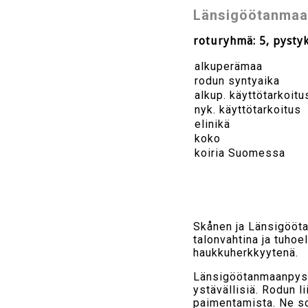
Länsigöötanmaa
roturyhmä: 5, pysty
alkuperämaa
rodun syntyaika
alkup. käyttötarkoitu
nyk. käyttötarkoitus
elinikä
koko
koiria Suomessa
Skånen ja Länsigööta
talonvahtina ja tuhoe
haukkuherkkyytenä.
Länsigöötanmaanpystyk
ystävällisiä. Rodun li
paimentamista. Ne so