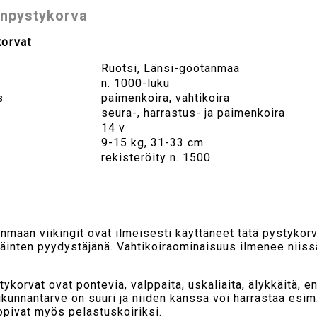
npystykorva
korvat
Ruotsi, Länsi-göötanmaa
n. 1000-luku
s
paimenkoira, vahtikoira
seura-, harrastus- ja paimenkoira
14 v
9-15 kg, 31-33 cm
rekisteröity n. 1500
nmaan viikingit ovat ilmeisesti käyttäneet tätä pystykor
läinten pyydystäjänä. Vahtikoiraominaisuus ilmenee niiss
orvat ovat pontevia, valppaita, uskaliaita, älykkäitä, en
ikunnantarve on suuri ja niiden kanssa voi harrastaa esim. 
pivat myös pelastuskoiriksi.