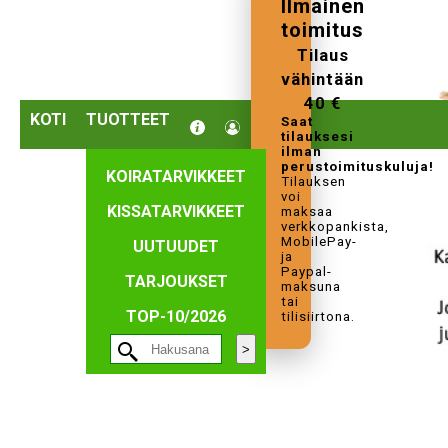
Ilmainen
toimitus
Tilaus
vähintään
40 €
KOTI
TUOTTEET
Saat
tilauksesi
ilman
perustoimituskuluja!
KOIRATARVIKKEET
Tilauksen
voi
KISSATARVIKKEET
maksaa
verkkopankista,
MobilePay-
UUTUUDET
ja
Paypal-
TARJOUKSET
maksuna
tai
TOP-10/2026
tilisiirtona.