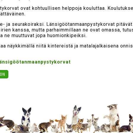
korvat ovat kohtuullisen helppoja kouluttaa. Koulutukse
ättäväinen.
e- ja seurakoiraksi. Länsigöötanmaanpystykorvat pitävät 
oirien kanssa, mutta parhaimmillaan ne ovat omassa, tut
 ne muuttuvat jopa huomionkipeiksi.
a näykkimällä niitä kintereistä ja matalajalkaisena onni
änsigöötanmaanpystykorvat
ON