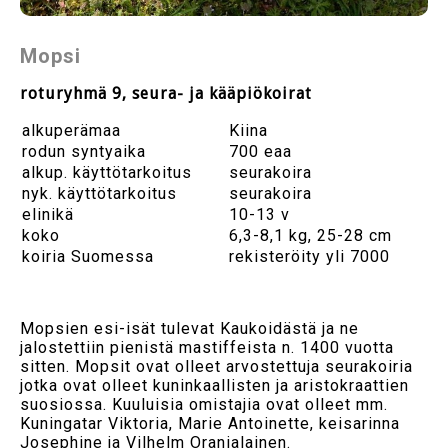
Mopsi
roturyhmä 9, seura- ja kääpiökoirat
alkuperämaa
Kiina
rodun syntyaika
700 eaa
alkup. käyttötarkoitus
seurakoira
nyk. käyttötarkoitus
seurakoira
elinikä
10-13 v
koko
6,3-8,1 kg, 25-28 cm
koiria Suomessa
rekisteröity yli 7000
Mopsien esi-isät tulevat Kaukoidästä ja ne
jalostettiin pienistä mastiffeista n. 1400 vuotta
sitten. Mopsit ovat olleet arvostettuja seurakoiria
jotka ovat olleet kuninkaallisten ja aristokraattien
suosiossa. Kuuluisia omistajia ovat olleet mm.
Kuningatar Viktoria, Marie Antoinette, keisarinna
Josephine ja Vilhelm Oranialainen.