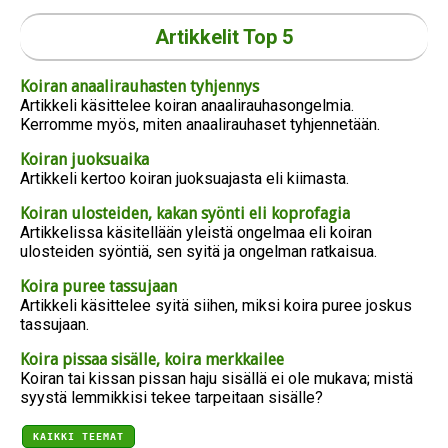
Artikkelit Top 5
Koiran anaalirauhasten tyhjennys
Artikkeli käsittelee koiran anaalirauhasongelmia.
Kerromme myös, miten anaalirauhaset tyhjennetään.
Koiran juoksuaika
Artikkeli kertoo koiran juoksuajasta eli kiimasta.
Koiran ulosteiden, kakan syönti eli koprofagia
Artikkelissa käsitellään yleistä ongelmaa eli koiran
ulosteiden syöntiä, sen syitä ja ongelman ratkaisua.
Koira puree tassujaan
Artikkeli käsittelee syitä siihen, miksi koira puree joskus
tassujaan.
Koira pissaa sisälle, koira merkkailee
Koiran tai kissan pissan haju sisällä ei ole mukava; mistä
syystä lemmikkisi tekee tarpeitaan sisälle?
KAIKKI TEEMAT