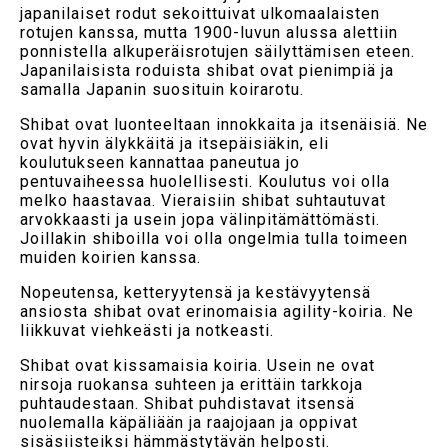
japanilaiset rodut sekoittuivat ulkomaalaisten
rotujen kanssa, mutta 1900-luvun alussa alettiin
ponnistella alkuperäisrotujen säilyttämisen eteen.
Japanilaisista roduista shibat ovat pienimpiä ja
samalla Japanin suosituin koirarotu.
Shibat ovat luonteeltaan innokkaita ja itsenäisiä. Ne
ovat hyvin älykkäitä ja itsepäisiäkin, eli
koulutukseen kannattaa paneutua jo
pentuvaiheessa huolellisesti. Koulutus voi olla
melko haastavaa. Vieraisiin shibat suhtautuvat
arvokkaasti ja usein jopa välinpitämättömästi.
Joillakin shiboilla voi olla ongelmia tulla toimeen
muiden koirien kanssa.
Nopeutensa, ketteryytensä ja kestävyytensä
ansiosta shibat ovat erinomaisia agility-koiria. Ne
liikkuvat viehkeästi ja notkeasti.
Shibat ovat kissamaisia koiria. Usein ne ovat
nirsoja ruokansa suhteen ja erittäin tarkkoja
puhtaudestaan. Shibat puhdistavat itsensä
nuolemalla käpäliään ja raajojaan ja oppivat
sisäsiisteiksi hämmästytävän helposti.