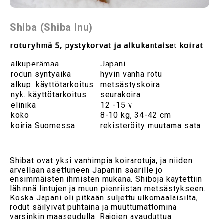
Shiba (Shiba Inu)
roturyhmä 5, pystykorvat ja alkukantaiset koirat
alkuperämaa
Japani
rodun syntyaika
hyvin vanha rotu
alkup. käyttötarkoitus
metsästyskoira
nyk. käyttötarkoitus
seurakoira
elinikä
12 -15 v
koko
8-10 kg, 34-42 cm
koiria Suomessa
rekisteröity muutama sata
Shibat ovat yksi vanhimpia koirarotuja, ja niiden
arvellaan asettuneen Japanin saarille jo
ensimmäisten ihmisten mukana. Shiboja käytettiin
lähinnä lintujen ja muun pienriistan metsästykseen.
Koska Japani oli pitkään suljettu ulkomaalaisilta,
rodut säilyivät puhtaina ja muuttumattomina
varsinkin maaseudulla. Rajojen avauduttua