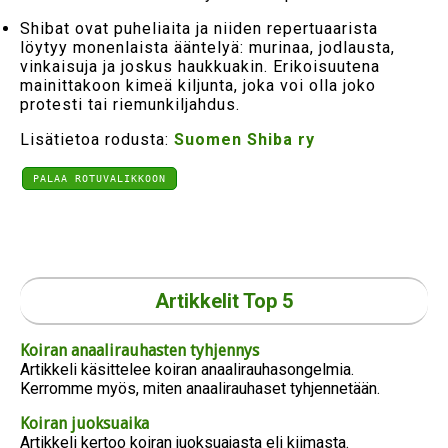
Shibat ovat puheliaita ja niiden repertuaarista
löytyy monenlaista ääntelyä: murinaa, jodlausta,
vinkaisuja ja joskus haukkuakin. Erikoisuutena
mainittakoon kimeä kiljunta, joka voi olla joko
protesti tai riemunkiljahdus.
Lisätietoa rodusta:
Suomen Shiba ry
PALAA ROTUVALIKKOON
Artikkelit Top 5
Koiran anaalirauhasten tyhjennys
Artikkeli käsittelee koiran anaalirauhasongelmia.
Kerromme myös, miten anaalirauhaset tyhjennetään.
Koiran juoksuaika
Artikkeli kertoo koiran juoksuajasta eli kiimasta.