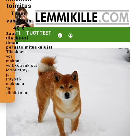
toimitus
Tilaus
vähintään
40 €
KOTI
TUOTTEET
Saat
tilauksesi
ilman
perustoimituskuluja!
Tilauksen
voi
maksaa
verkkopankista,
MobilePay-
ja
Paypal-
maksuna
tai
tilisiirtona.