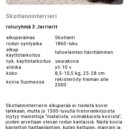
Skotlanninterrieri
roturyhmä 3 ,terrierit
alkuperämaa
Skotlanti
rodun syntyaika
1860-luku
alkup.
tuhoeläinten hävittäminen
käyttötarkoitus
nyk. käyttötarkoitus
seurakoira
elinikä
yli 10 v
koko
8,5-10,5 kg, 25-28 cm
rekisteröity hieman alle
koiria Suomessa
2000
Skotlanninterrierin alkuperää ei tiedetä kovin
tarkkaan, mutta jo 1500-luvulla historiankirjoista
löytyy mainintoja "matalista, voimakkaista koirista",
joiden arvellaan olevan rodun kantaisiä. Näitä koiria
käytettiin haittaeläimien, kuten kettujen, mäyrien ja