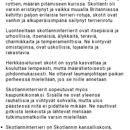
rottien, määrän pitämiseen kurissa. Skotlanti oli
varsin eristäytynyt ja vaikka muualla Britanniassa
kehittyi paljon erilaisia terrieri-rotuja, skotit ovat
vanhin ja alkuperäisimpänä säilynyt terrierirotu.
Luonteeltaan skotlanninterrierit ovat itsepäisiä ja
urhoollisia, itsenäisiä, älykkäitä, teräviä,
charmikkaita ja temperamenttisia. Ne kiintyvät
omistajiinsa, ovat uskollisia, lojaaleita ja
rakastavia.
Herkkäsieluiset skotit on syytä kasvattaa ja
kouluttaa lempeästi, mutta määrätietoisesti ja
johdonmukaisesti. Ne ottavat laumanjohtajan paikan
perheessä mielellään, jos se niille annetaan.
Skotlanninterrierit sopeutuvat myös
kaupunkikoiraksi. Sisällä ne ovat yleensä
rauhallisia ja viihtyvät sohvalla, mutta ulos
päästessä niitä ei pidättele mikään. Ne nauttivat
pitkistä lenkeistä ja lähtevät metsään
tutkimusmatkoille varsin mielellään.
Skotlanninterrieri on Skotlannin kansalliskoira,