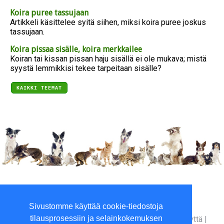
Koira puree tassujaan
Artikkeli käsittelee syitä siihen, miksi koira puree joskus
tassujaan.
Koira pissaa sisälle, koira merkkailee
Koiran tai kissan pissan haju sisällä ei ole mukava; mistä
syystä lemmikkisi tekee tarpeitaan sisälle?
KAIKKI TEEMAT
Viilaajankatu 5, 15520 Lahti
Sivustomme käyttää cookie-tiedostoja
P. 010 3961800 (ma-to 9-16)
tilausprosessiin ja selainkokemuksen
Yritysinfo
|
Toimitusehdot
|
Maksutavat
|
Ota yhteyttä
|