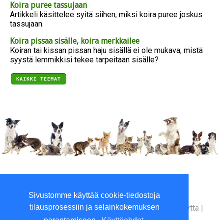
Koira puree tassujaan
Artikkeli käsittelee syitä siihen, miksi koira puree joskus
tassujaan.
Koira pissaa sisälle, koira merkkailee
Koiran tai kissan pissan haju sisällä ei ole mukava; mistä
syystä lemmikkisi tekee tarpeitaan sisälle?
KAIKKI TEEMAT
Viilaajankatu 5, 15520 Lahti
Sivustomme käyttää cookie-tiedostoja
P. 010 3961800 (ma-to 9-16)
tilausprosessiin ja selainkokemuksen
Yritysinfo
|
Toimitusehdot
|
Maksutavat
|
Ota yhteyttä
|
GDPR tietosuojalausunto
|