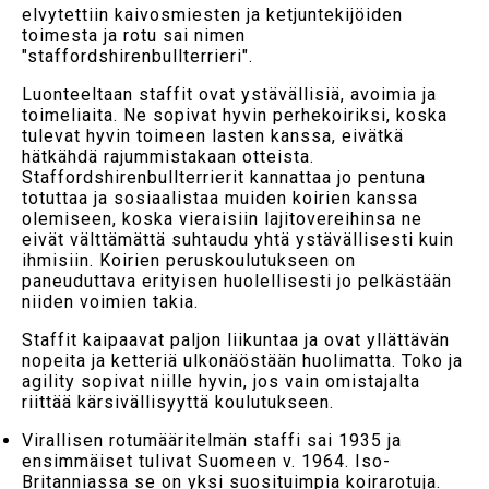
elvytettiin kaivosmiesten ja ketjuntekijöiden
toimesta ja rotu sai nimen
"staffordshirenbullterrieri".
Luonteeltaan staffit ovat ystävällisiä, avoimia ja
toimeliaita. Ne sopivat hyvin perhekoiriksi, koska
tulevat hyvin toimeen lasten kanssa, eivätkä
hätkähdä rajummistakaan otteista.
Staffordshirenbullterrierit kannattaa jo pentuna
totuttaa ja sosiaalistaa muiden koirien kanssa
olemiseen, koska vieraisiin lajitovereihinsa ne
eivät välttämättä suhtaudu yhtä ystävällisesti kuin
ihmisiin. Koirien peruskoulutukseen on
paneuduttava erityisen huolellisesti jo pelkästään
niiden voimien takia.
Staffit kaipaavat paljon liikuntaa ja ovat yllättävän
nopeita ja ketteriä ulkonäöstään huolimatta. Toko ja
agility sopivat niille hyvin, jos vain omistajalta
riittää kärsivällisyyttä koulutukseen.
Virallisen rotumääritelmän staffi sai 1935 ja
ensimmäiset tulivat Suomeen v. 1964. Iso-
Britanniassa se on yksi suosituimpia koirarotuja.