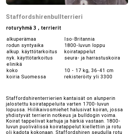
Staffordshirenbullterrieri
roturyhmä 3 , terrierit
alkuperämaa
Iso-Britannia
rodun syntyaika
1800-luvun loppu
alkup. käyttötarkoitus
koiratappelut
nyk. käyttötarkoitus
seura- ja harrastuskoira
elinikä
koko
10 - 17 kg, 36-41 cm
koiria Suomessa
rekisteröity yli 3300
Staffordshirenterrierien kantaisät on alunperin
jalostettu koiratappeluita varten 1700-luvun
lopussa. Hiilikaivosmiehet halusivat koiran, jossa
yhdistyvät terrierin notkeus ja bulldogin voima.
Koirat tappelivat karhuja ja härkiä vastaan. 1800-
luvun puolivälissä koiratappelut kiellettiin ja rotu
oli kadota kokonaan. Staffordshiren seudulla rotu