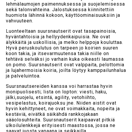
lehmälaumojen paimennuksessa ja suojelemisessa
sekä talonvahteina. Jalostuksessa kiinnitettiin
huomiota lähinnä kokoon, käyttöominaisuuksiin ja
vahvuuteen.
Luonteeltaan suursnautserit ovat tasapainoisia,
hyväntahtoisia ja hellyydenkaipuisia. Ne ovat
älykkäitä ja uskollisia, ja melko helppoja kouluttaa.
Hyvä peruskoulutus on tarpeen jo koirien suuren
koon takia, ja itsevarmuutensa takia niille on
tehtävä selväksi jo varhain kuka oikeasti laumassa
on pomo. Suursnautserit ovat valppaita, pelottomia
ja lujahermoisia koiria, joilta löytyy kamppailunhalua
ja palveluintoa.
Suursnautsereiden kanssa voi harrastaa hyvin
monipuolisesti; lista on lopton: viesti, haku,
jälki,suojelu, etsintä, agility, vetohiihto,
vesipelastus, koirajuoksu jne. Niiden aistit ovat
hyvin kehittyneet, ne ovat voimakkaita, nopeita ja
kestäviä, eivätkä säikähdä rankkojakaan
sääolosuhteita. Suursnautserit kaipaavat pitkiä
ulkoilulenkkejä erityisesti maastossa, jossa ne
saavat juosta vapaana ja seikkailla.