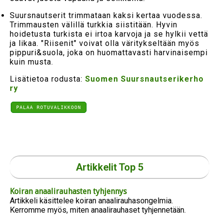
Suursnautserit trimmataan kaksi kertaa vuodessa.
Trimmausten välillä turkkia siistitään. Hyvin
hoidetusta turkista ei irtoa karvoja ja se hylkii vettä
ja likaa. "Riisenit" voivat olla väritykseltään myös
pippuri&suola, joka on huomattavasti harvinaisempi
kuin musta.
Lisätietoa rodusta:
Suomen Suursnautserikerho
ry
PALAA ROTUVALIKKOON
Artikkelit Top 5
Koiran anaalirauhasten tyhjennys
Artikkeli käsittelee koiran anaalirauhasongelmia.
Kerromme myös, miten anaalirauhaset tyhjennetään.