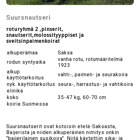
Suursnautseri
roturyhmä 2 ,pinserit,
snautserit,molossityyppiset ja
sveitsinpaimenkoirat
alkuperämaa
Saksa
vanha rotu, rotumääritelmä
rodun syntyaika
1923
alkup.
vahti-, paimen- ja seurakoira
käyttötarkoitus
nyk. käyttötarkoitus
seura-, harrastus- ja vahtikoira
elinikä
koko
35-47 kg, 60-70 cm
koiria Suomessa
Suursnautserit ovat kotoisin etelä-Saksasta,
Baijerista ja niiden alkuperäinen nimitys onkin
"baijerilainen susikoira". Niitä käytettiin sika- ja