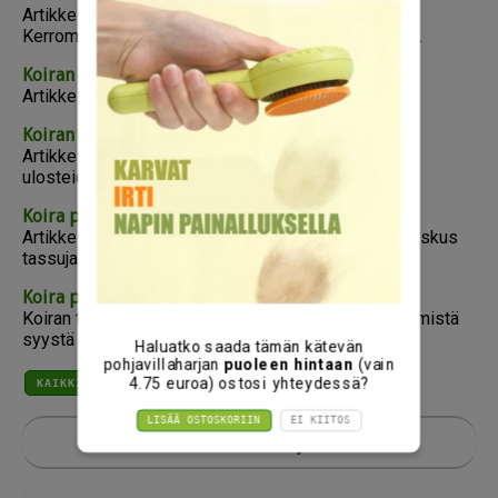
Artikkeli käsittelee koiran anaalirauhasongelmia.
Kerromme myös, miten anaalirauhaset tyhjennetään.
Koiran juoksuaika
Artikkeli kertoo koiran juoksuajasta eli kiimasta.
Koiran ulosteiden, kakan syönti eli koprofagia
Artikkelissa käsitellään yleistä ongelmaa eli koiran
ulosteiden syöntiä, sen syitä ja ongelman ratkaisua.
Koira puree tassujaan
Artikkeli käsittelee syitä siihen, miksi koira puree joskus
tassujaan.
Koira pissaa sisälle, koira merkkailee
Koiran tai kissan pissan haju sisällä ei ole mukava; mistä
syystä lemmikkisi tekee tarpeitaan sisälle?
Haluatko saada tämän kätevän
KAIKKI TEEMAT
pohjavillaharjan
puoleen hintaan
(vain
4.75 euroa) ostosi yhteydessä?
Rotuesittelyt
LISÄÄ OSTOSKORIIN
EI KIITOS