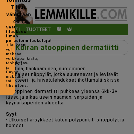
Tilaus
vähintään
40 €
Saat
KOTI
TUOTTEET
tilauksesi
ilman
perustoimituskuluja!
Tilauksen
Koiran atooppinen dermatiitti
voi
maksaa
verkkopankista,
Oireet
MobilePay-
ja
· Kutina, hankaaminen, nuoleminen
Paypal-
· Punaiset näppylät, jotka suurenevat ja leviävät
maksuna
· Bakteeri- ja hiivatulehdukset ihottumaläiskissä
tai
tilisiirtona.
Atooppinen dermatiitti puhkeaa yleensä 6kk-3v
iässä ja alkaa usein naaman, varpaiden ja
kyynärtaipeiden alueelta.
Syyt
· Ulkoiset ärsykkeet kuten pölypunkit, siitepölyt ja
homeet