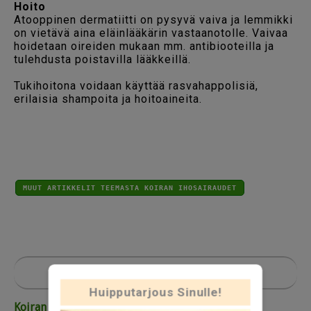
Hoito
Atooppinen dermatiitti on pysyvä vaiva ja lemmikki
on vietävä aina eläinlääkärin vastaanotolle. Vaivaa
hoidetaan oireiden mukaan mm. antibiooteilla ja
tulehdusta poistavilla lääkkeillä.
Tukihoitona voidaan käyttää rasvahappolisiä,
erilaisia shampoita ja hoitoaineita.
MUUT ARTIKKELIT TEEMASTA KOIRAN IHOSAIRAUDET
Huipputarjous Sinulle!
Artikkelit Top 5
Koiran anaalirauhasten tyhjennys