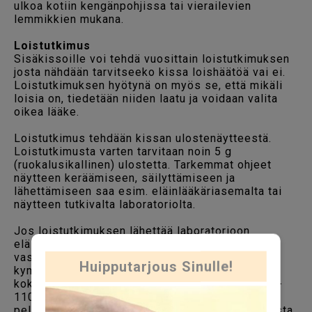
ulkoa kotiin kengänpohjissa tai vierailevien
lemmikkien mukana.
Loistutkimus
Sisäkissoille voi tehdä vuosittain loistutkimuksen
josta nähdään tarvitseeko kissa loishäätöä vai ei.
Loistutkimuksen hyötynä on myös se, että mikäli
loisia on, tiedetään niiden laatu ja voidaan valita
oikea lääke.
Loistutkimus tehdään kissan ulostenäytteestä.
Loistutkimusta varten tarvitaan noin 5 g
(ruokalusikallinen) ulostetta. Tarkemmat ohjeet
näytteen keräämiseen, säilyttämiseen ja
lähettämiseen saa esim. eläinlääkäriasemalta tai
näytteen tutkivalta laboratoriolta.
Jos loistutkimuksen lähettää laboratorioon
eläinlääkärin kautta, klinikka veloittaa näytteen
vastaanottamisesta ja lähettämisestä muutamia
Huipputarjous Sinulle!
kymmeniä euroja. Tällöin tutkimuksen
kokonaishinnaksi tulee klinikasta riippuen n. 90 -
110 €. Jos hoitaa näytteen lähettämisen itse,
pelkkä tutkimus maksaa n. 40 - 70 € laboratoriosta