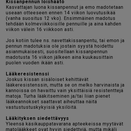
Kissanpennun loishäätö
Kasvattajan luona kissanpennut ja emo madotetaan
useaan otteeseen ennen 14 viikon luovutusikää
(vanha suositus 12 vko). Ensimmäinen madotus
tehdään kolmeviikkoisille pennuille ja aina kahden
viikon välein 16 viikkoon asti.
Jos kotiin tulee ns. navettakissanpentu, tai emon ja
pennun madotuksia ole jostain syystä hoidettu
asianmukaisesti, suositellaan kissanpennun
madotusta 16 viikon jälkeen aina kuukausittain
puolen vuoden ikään asti.
Lääkeresistenssi
Joskus kissan sisäloiset kehittävät
lääkeresistenssin, mutta se on melko harvinaista ja
kannoissa on havaittu vain yksittäisiä resistenttejä
matoja. Turha lääkitseminen ja/tai liian pienet
lääkeannokset saattavat aiheuttaa näitä
vastustustuskykyisiä yksilöitä.
Lääkityksen siedettävyys
Yleensä käsikauppatavarana apteekeissa myytävät
matolääkkeet ovat hyvin siedettyjä, mutta mikäli