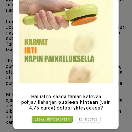
riippuen. Loistutkimuksia tekevät mm.
Laboratoriopalvelut Movet ja Vita Laboratoriot.
Loishäätö ulkona liikkuvalle kissalle
Jos kissa saa ulkoilla vapaasti, se todennäköisesti
pyydystää ja syö jyrsijöitä ja saattaa saada niistä
suolinkais-, heisimato- tai alkueläintartunnan.
Tällaiset kissat olisi madotettava kuukausittain
laajakirjoisella matolääkkeellä.
Ulkona liikkuvat kissat on syytä lääkitä myös
punkkeja ja ulkoloisia vastaan. Kannattaa muistaa,
että punkit ovat liikkeellä jopa pienellä pakkasella,
eli monin paikoin eteläisemmässä Suomessa
punkkien torjunnan tulee olla lähes ympärivuotista.
Mikäli ei halua lääkitä kissaa koko punkkikauden
Haluatko saada tämän kätevän
ajan, punkkisyynin ja ulkoloisten poiston voi tehdä
pohjavillaharjan
puoleen hintaan
(vain
myös
elektronisella kirppukammalla
. Se kerää
4.75 euroa) ostosi yhteydessä?
ulkoloiset elektrostattisesti. Negatiivisten ionien
ansiosta lemmikin turkki on myös kiiltävämpi
LISÄÄ OSTOSKORIIN
EI KIITOS
kampaamisen jälkeen.