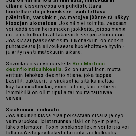
Jos on varma loistartunnasta, matokuurin
aikana kissanvessa on puhdistettava
huolellisesta ja kuivikkeet vaihdettava
päivittäin, varsinkin jos matojen jäänteitä näkyy
kissojen ulosteissa
. Jos näin ei toimita, vessaan
voi jäädä esim heisimadon jaokkeita, joissa munia
on, ja ne kulkeutuvat takaisin kissojen elimistöön.
Jos kissat pääsevät esim. ulkohäkkiin, on senkin
puhtaudesta ja siivouksesta huolehdittava hyvin -
ja erityisesti matokuurin aikana.
Siivouksen voi viimeistellä
Bob Martinin
desinfiointisuihkeella
. Se on turvallinen, mutta
erittäin tehokas desinfiointiane, joka tappaa
basillit, bakteerit ja virukset ja sitä kannattaa
käyttää muulloinkin, esim. silloin, kun perheen
lemmikillä on ollut ripulia tai muuta tarttuvaa
vaivaa.
Sisäkissan loishäätö
Jos aikuinen kissa elää pelkästään sisällä ja syö
valmisruokaa, loistartunnan riski on hyvin pieni,
lähes olematon. Tosin sisäkissallekin voi loisia voi
tulla raa'asta järvikalasta tai niitä voi kulkeutua