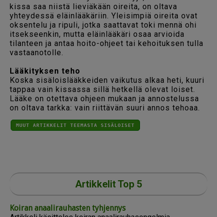
kissa saa niistä lieviäkään oireita, on oltava
yhteydessä eläinlääkäriin. Yleisimpiä oireita ovat
oksentelu ja ripuli, jotka saattavat toki mennä ohi
itsekseenkin, mutta eläinlääkäri osaa arvioida
tilanteen ja antaa hoito-ohjeet tai kehoituksen tulla
vastaanotolle.
Lääkityksen teho
Koska sisäloislääkkeiden vaikutus alkaa heti, kuuri
tappaa vain kissassa sillä hetkellä olevat loiset.
Lääke on otettava ohjeen mukaan ja annostelussa
on oltava tarkka: vain riittävän suuri annos tehoaa.
MUUT ARTIKKELIT TEEMASTA SISÄLOISET
Artikkelit Top 5
Koiran anaalirauhasten tyhjennys