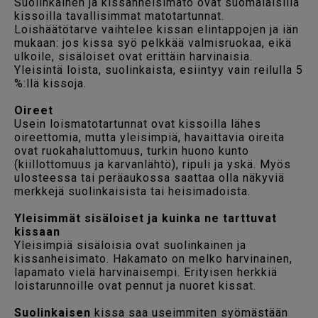
Suolinkainen ja kissanheisimato ovat suomalaisilla
kissoilla tavallisimmat matotartunnat.
Loishäätötarve vaihtelee kissan elintappojen ja iän
mukaan: jos kissa syö pelkkää valmisruokaa, eikä
ulkoile, sisäloiset ovat erittäin harvinaisia.
Yleisintä loista, suolinkaista, esiintyy vain reilulla 5
%:llä kissoja.
Oireet
Usein loismatotartunnat ovat kissoilla lähes
oireettomia, mutta yleisimpiä, havaittavia oireita
ovat ruokahaluttomuus, turkin huono kunto
(kiillottomuus ja karvanlähtö), ripuli ja yskä. Myös
ulosteessa tai peräaukossa saattaa olla näkyviä
merkkejä suolinkaisista tai heisimadoista.
Yleisimmät sisäloiset ja kuinka ne tarttuvat
kissaan
Yleisimpiä sisäloisia ovat suolinkainen ja
kissanheisimato. Hakamato on melko harvinainen,
lapamato vielä harvinaisempi. Erityisen herkkiä
loistarunnoille ovat pennut ja nuoret kissat.
Suolinkaisen
kissa saa useimmiten syömästään