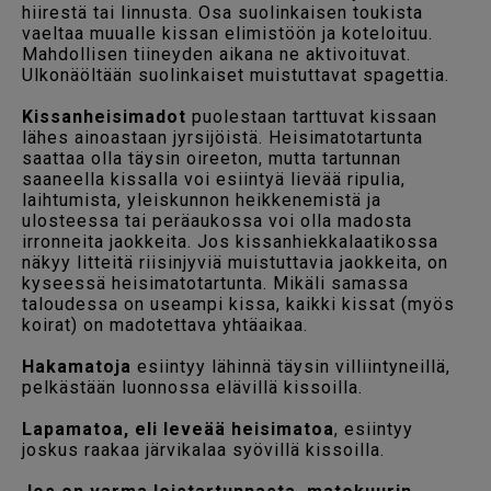
hiirestä tai linnusta. Osa suolinkaisen toukista
vaeltaa muualle kissan elimistöön ja koteloituu.
Mahdollisen tiineyden aikana ne aktivoituvat.
Ulkonäöltään suolinkaiset muistuttavat spagettia.
Kissanheisimadot
puolestaan tarttuvat kissaan
lähes ainoastaan jyrsijöistä. Heisimatotartunta
saattaa olla täysin oireeton, mutta tartunnan
saaneella kissalla voi esiintyä lievää ripulia,
laihtumista, yleiskunnon heikkenemistä ja
ulosteessa tai peräaukossa voi olla madosta
irronneita jaokkeita. Jos kissanhiekkalaatikossa
näkyy litteitä riisinjyviä muistuttavia jaokkeita, on
kyseessä heisimatotartunta. Mikäli samassa
taloudessa on useampi kissa, kaikki kissat (myös
koirat) on madotettava yhtäaikaa.
Hakamatoja
esiintyy lähinnä täysin villiintyneillä,
pelkästään luonnossa elävillä kissoilla.
Lapamatoa, eli leveää heisimatoa
, esiintyy
joskus raakaa järvikalaa syövillä kissoilla.