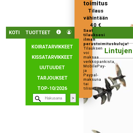
toimitus
Tilaus
vähintään
40 €
Saat
KOTI
TUOTTEET
tilauksesi
ilman
perustoimituskuluja!
KOIRATARVIKKEET
Tilauksen
Lintujen
voi
KISSATARVIKKEET
maksaa
verkkopankista,
MobilePay-
UUTUUDET
ja
Paypal-
TARJOUKSET
maksuna
tai
TOP-10/2026
tilisiirtona.