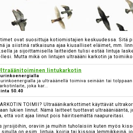
ttimet ovat suosittuja kotiomistajien keskuudessa. Sitä 
ä ja siistinä ratkaisuna ajaa kiusalliset eläimet, mm. lin
ella ja sijoittamisella laitteiden tulisi estää lintuja las
llesi. Mutta mikä on lintujen ultraääni karkotin ja toimiik
ltraäänitoiminen lintukarkotin
urinkoenergialla
urinkoenergialla ja ultraäänellä toimiva seinään tai tolppaan 
arkotinlaite, joka kar...
inta 50.40
KOTIN TOIMII? Ultraäänikarkottimet käyttävät ultrakork
an lukien linnut. Nämä laitteet tuottavat ultraääniääntä, j
, että voit ajaa linnut pois häiritsemättä naapureitasi.
jyrsijöihin, oraviin ja muihin tuholaisiin kuten myös kissoi
sinulla on esim. lintuja, koiria tai kissoja lemmikkeinä, jo