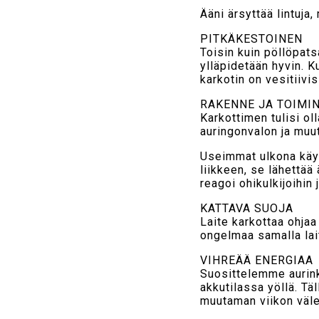
Ääni ärsyttää lintuja,
PITKÄKESTOINEN
Toisin kuin pöllöpatsa
ylläpidetään hyvin. Ku
karkotin on vesitiivi
RAKENNE JA TOIMI
Karkottimen tulisi ol
auringonvalon ja muu
Useimmat ulkona käyte
liikkeen, se lähettää 
reagoi ohikulkijoihin j
KATTAVA SUOJA
Laite karkottaa ohjaa 
ongelmaa samalla lait
VIHREÄÄ ENERGIAA
Suosittelemme aurinko
akkutilassa yöllä. Täl
muutaman viikon väle