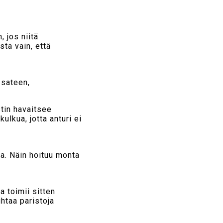
, jos niitä
sta vain, että
 sateen,
stin havaitsee
kulkua, jotta anturi ei
uja. Näin hoituu monta
a toimii sitten
ihtaa paristoja