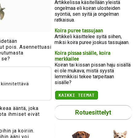
Artikkelissa käsitellään yleistä
ongelmaa eli koiran ulosteiden
syöntiä, sen syitä ja ongelman
ratkaisua.
Koira puree tassujaan
Artikkeli käsittelee syitä siihen,
pidetään
miksi koira puree joskus tassujaan.
nut pois. Asennettuasi
keutumasta
Koira pissaa sisälle, koira
o se?
merkkailee
Koiran tai kissan pissan haju sisällä
ei ole mukava; mistä syystä
lemmikkisi tekee tarpeitaan
sisälle?
kiinnitettävä
KAIKKI TEEMAT
eaa ääntä, joka
Rotuesittelyt
ota ihmiset eivät
hin ja koiriin.
ihin ääni voi