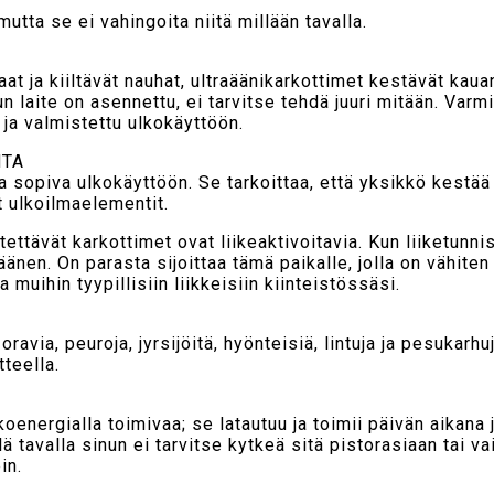
 mutta se ei vahingoita niitä millään tavalla.
at ja kiiltävät nauhat, ultraäänikarkottimet kestävät kauan
Haluatko saada tämän kätevän pohjavillaharjan
puoleen
n laite on asennettu, ei tarvitse tehdä juuri mitään. Varmi
hintaan
(vain 4.75 euroa) ostosi yhteydessä?
s ja valmistettu ulkokäyttöön.
LISÄÄ OSTOSKORIIN
EI KIITOS
NTA
la sopiva ulkokäyttöön. Se tarkoittaa, että yksikkö kestää
t ulkoilmaelementit.
ttävät karkottimet ovat liikeaktivoitavia. Kun liiketunni
äänen. On parasta sijoittaa tämä paikalle, jolla on vähiten 
a muihin tyypillisiin liikkeisiin kiinteistössäsi.
oravia, peuroja, jyrsijöitä, hyönteisiä, lintuja ja pesukarh
teella.
energialla toimivaa; se latautuu ja toimii päivän aikana j
lä tavalla sinun ei tarvitse kytkeä sitä pistorasiaan tai va
in.