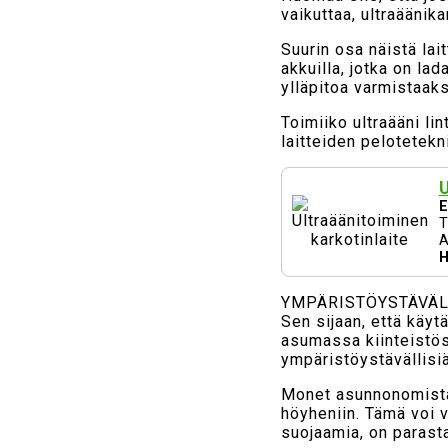
vaikuttaa, ultraäänika
Suurin osa näistä lai
akkuilla, jotka on lad
ylläpitoa varmistaaks
Toimiiko ultraääni li
laitteiden pelotetekn
U
E
T
A
H
YMPÄRISTÖYSTÄVÄL
Sen sijaan, että käyt
asumassa kiinteistöss
ympäristöystävällisiä
Monet asunnonomistaja
höyheniin. Tämä voi v
suojaamia, on parasta