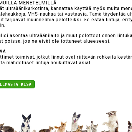
MUILLA MENETELMILLÄ
tät ultraäänikarkotinta, kannattaa käyttää myös muita men
valehaukkoja, VHS-nauhaa tai vastaavia. Tämä täydentää ult
ut tarjoavat muunnelmia pelotteiksi. Se estää lintuja, erit
in.
lisi asentaa ultraäänilaite ja muut pelotteet ennen lintuka
t poissa, jos ne eivät ole tottuneet alueeseesi.
AA
ttimet toimivat, jotkut linnut ovat riittävän rohkeita kest
ta mahdolliset lintuja houkuttavat asiat.
EEMASTA KESÄ