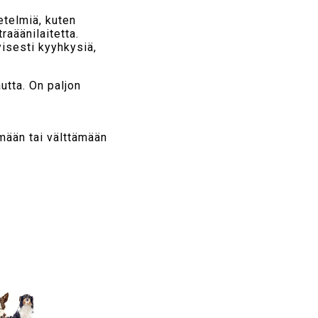
etelmiä, kuten
raäänilaitetta.
yisesti kyyhkysiä,
utta. On paljon
ämään tai välttämään