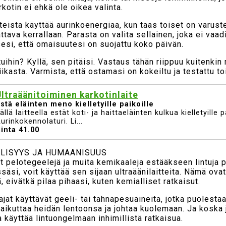
rkotin ei ehkä ole oikea valinta.
tteista käyttää aurinkoenergiaa, kun taas toiset on varuste
attava kerrallaan. Parasta on valita sellainen, joka ei vaad
esi, että omaisuutesi on suojattu koko päivän.
ntuihin? Kyllä, sen pitäisi. Vastaus tähän riippuu kuitenki
Huipputarjous Sinulle!
iikasta. Varmista, että ostamasi on kokeiltu ja testattu t
ltraäänitoiminen karkotinlaite
stä eläinten meno kielletyille paikoille
ällä laitteella estät koti- ja haittaeläinten kulkua kielletyille p
urinkokennolaturi. Li...
inta 41.00
LISYYS JA HUMAANISUUS
ät pelotegeelejä ja muita kemikaaleja estääkseen lintuja 
äsi, voit käyttää sen sijaan ultraäänilaitteita. Nämä ovat
, eivätkä pilaa pihaasi, kuten kemialliset ratkaisut.
t käyttävät geeli- tai tahnapesuaineita, jotka puolestaan 
aikuttaa heidän lentoonsa ja johtaa kuolemaan. Ja koska jo
 käyttää lintuongelmaan inhimillistä ratkaisua.