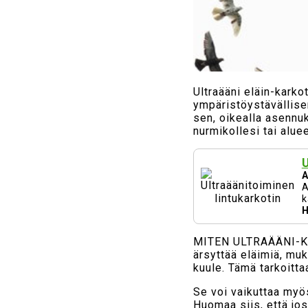
Ultraääni eläin-karko
ympäristöystävällisen
sen, oikealla asennuks
nurmikollesi tai aluee
U
A
A
k
H
MITEN ULTRAÄÄNI-KAR
ärsyttää eläimiä, muka
kuule. Tämä tarkoittaa
Se voi vaikuttaa myös 
Huomaa siis, että jos 