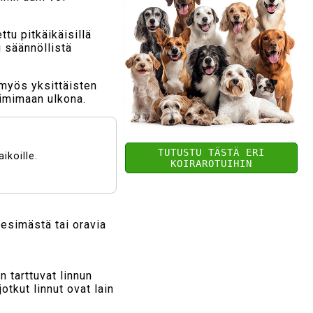
ttu pitkäikäisillä
i säännöllistä
n myös yksittäisten
oimimaan ulkona.
TUTUSTU TÄSTÄ ERI
aikoille.
KOIRAROTUIHIN
pesimästä tai oravia
​​tarttuvat linnun
tkut linnut ovat lain