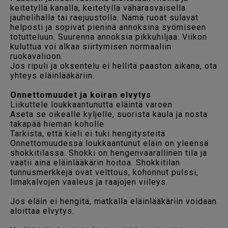
keitetyllä kanalla, keitetyllä vähärasvaisella
jauhelihalla tai raejuustolla. Nämä ruoat sulavat
helposti ja sopivat pieninä annoksina syömiseen
totutteluun. Suurenna annoksia pikkuhiljaa. Viikon
kuluttua voi alkaa siirtymisen normaaliin
ruokavalioon.
Jos ripuli ja oksentelu ei hellitä paaston aikana, ota
yhteys eläinlääkäriin.
Onnettomuudet ja koiran elvytys
Liikuttele loukkaantunutta eläintä varoen
Aseta se oikealle kyljelle, suorista kaula ja nosta
takapää hieman koholle
Tarkista, että kieli ei tuki hengitysteitä
Onnettomuudessa loukkaantunut eläin on yleensä
shokkitilassa. Shokki on hengenvaarallinen tila ja
vaatii aina eläinlääkärin hoitoa. Shokkitilan
tunnusmerkkejä ovat velttous, kohonnut pulssi,
limakalvojen vaaleus ja raajojen viileys.
Jos eläin ei hengitä, matkalla eläinlääkäriin voidaan
aloittaa elvytys.