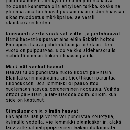
puhdistaminen. Jos kyseessä on puremahaava,
hoidossa kannattaa olla erityisen tarkka, koska ne
yleensä aina tulehtuvat jossain määrin. Jos haavaan
alkaa muodostua märkäpaise, se vaatii
eläinlääkärin hoitoa.
Runsaasti verta vuotavat viilto- ja pistohaavat
Nämä haavat kaipaavat aina eläinlääkärin hoitoa.
Ensiapuna haava puhdistetaan ja sidotaan. Jos
vuoto on pulppuavaa, sido vaikka sideharsorulla
mahdollisimman tiukasti haavan päälle.
Märkivät vanhat haavat
Haavat tulee puhdistaa huolellisesti päivittäin.
Eläinlääkärin määräämä antibioottikuuri parantaa
tulehduksen. Jos lemmikki ei pääse itse
nuolemaan haavaa, paraneminen nopeutuu. Vaihda
siteet päivittäin ja tarvittaessa esim. silloin, kun
side on kastunut.
Silmäluomen ja silmän haavat
Ensiapuna lian ja veren voi puhdistaa keitetyllä,
kylmällä vedellä. Vie lemmikki eläinlääkäriin, äläkä
laita sille silmätippoja ennen lääkärintutkimusta.