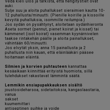
Vedä kieli ulos ja tarkista, että hengitystiet ovat
auki.
Sulje suu ja aloita puhallukset sieraimien kautta 10-
12 puhallusta/minuutti. (Pienille koirille ja kissoille
kevyitä puhalluksia, isommille reilumpia.)
Jos sydän on pysähtynyt, aloitetaan sydänhieronta
Aseta sormet (pennut, pienet koirat ja kissat) tai
kämmenet (isot koirat) vasemman kyynärnivelen
taakse rintakehän päälle ja aloita painallukset;
vähintään 60/minuutti.
Jos elvytät yksin, anna 15 painallusta ja 2
puhallusta niin kauan, että eläinlääkäri pääsee
hoitamaan eläintä.
Silmien ja korvien puhtauteen
kannattaa
kesäaikaan kiinnittää erityistä huomiota, sillä
tulehdukset rakastavat lämmintä säätä.
Lemmikin ensiapupakkauksen sisältö
joustosideharsoa, sidetaitoksia, kangaslaastaria,
vanua
sakset
kuumemittari
antiseptinen suihke ja voide