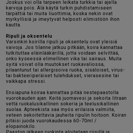
Joskus voi olla tarpeen leikata turkkia tai ajella
karvoja pois. Älä käytä turkin puhdistamiseen
tärpättiä tai muita liuottimia, koska nekin ovat
myrkyllisiä ja imeytyvät helposti elimistöön ihon
kautta.
Ripuli ja oksentelu
Varsinkin koirilla ripuli ja oksentelu ovat yleisiä
vaivoja. Jos tilanne jatkuu pitkään, koira kannattaa
tutkituttaa eläinlääkärillä, jotta voidaan selvittää,
onko kyseessä elimellinen vika tai sairaus. Muita
syitä voivat olla muutokset ruokavaliossa,
pilaantunut tai allergisoiva ruoka, sisäloiset, virus-
tai bakteeriperäiset tulehdukset, vierasesine tai
vaikkapa stressi.
Ensiapuna koiraa kannattaa pitää nestepaastolla
vuorokauden ajan. Keitä juomavesi ja sekoita litraan
vettä ruokalusikallinen sokeria ja teelusikallinen
suolaa. Apteekista saa myös erilaisia valmiita,
veteen sekoitettavia jauheita ripulin hoitoon. Koiran
pitäisi juoda vuorokaudessa 60-70ml /
elopainokilo.
Paaston jälkeen ruokinta aloitetaan riisillä ja