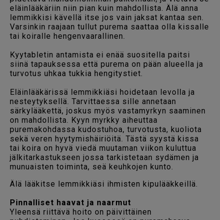
eläinlääkäriin niin pian kuin mahdollista. Älä anna
lemmikkisi kävellä itse jos vain jaksat kantaa sen.
Varsinkin raajaan tullut purema saattaa olla kissalle
tai koiralle hengenvaarallinen.
Kyytabletin antamista ei enää suositella paitsi
siinä tapauksessa että purema on pään alueella ja
turvotus uhkaa tukkia hengitystiet.
Eläinlääkärissä lemmikkiäsi hoidetaan levolla ja
nesteytyksellä. Tarvittaessa sille annetaan
särkylääkettä, joskus myös vastamyrkyn saaminen
on mahdollista. Kyyn myrkky aiheuttaa
puremakohdassa kudostuhoa, turvotusta, kuoliota
sekä veren hyytymishäiriöitä. Tästä syystä kissa
tai koira on hyvä viedä muutaman viikon kuluttua
jälkitarkastukseen jossa tarkistetaan sydämen ja
munuaisten toiminta, seä keuhkojen kunto.
Älä lääkitse lemmikkiäsi ihmisten kipulääkkeillä.
Pinnalliset haavat ja naarmut
Yleensä riittävä hoito on päivittäinen