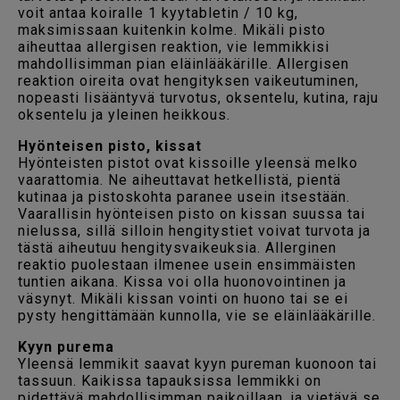
voit antaa koiralle 1 kyytabletin / 10 kg,
maksimissaan kuitenkin kolme. Mikäli pisto
aiheuttaa allergisen reaktion, vie lemmikkisi
mahdollisimman pian eläinlääkärille. Allergisen
reaktion oireita ovat hengityksen vaikeutuminen,
nopeasti lisääntyvä turvotus, oksentelu, kutina, raju
oksentelu ja yleinen heikkous.
Hyönteisen pisto, kissat
Hyönteisten pistot ovat kissoille yleensä melko
vaarattomia. Ne aiheuttavat hetkellistä, pientä
kutinaa ja pistoskohta paranee usein itsestään.
Vaarallisin hyönteisen pisto on kissan suussa tai
nielussa, sillä silloin hengitystiet voivat turvota ja
tästä aiheutuu hengitysvaikeuksia. Allerginen
reaktio puolestaan ilmenee usein ensimmäisten
tuntien aikana. Kissa voi olla huonovointinen ja
väsynyt. Mikäli kissan vointi on huono tai se ei
pysty hengittämään kunnolla, vie se eläinlääkärille.
Kyyn purema
Yleensä lemmikit saavat kyyn pureman kuonoon tai
tassuun. Kaikissa tapauksissa lemmikki on
pidettävä mahdollisimman paikoillaan, ja vietävä se