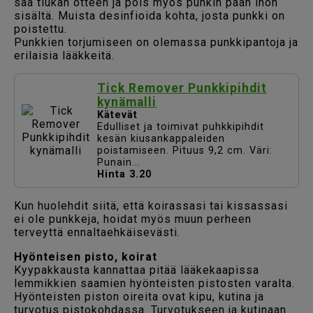
saa tiukan otteen ja pois myös punkin pään ihon
sisältä. Muista desinfioida kohta, josta punkki on
poistettu.
Punkkien torjumiseen on olemassa punkkipantoja ja
erilaisia lääkkeitä.
Tick Remover Punkkipihdit
kynämalli
Kätevät
Edulliset ja toimivat puhkkipihdit
kesän kiusankappaleiden
poistamiseen. Pituus 9,2 cm. Väri:
Punain...
Hinta 3.20
Kun huolehdit siitä, että koirassasi tai kissassasi
ei ole punkkeja, hoidat myös muun perheen
terveyttä ennaltaehkäisevästi.
Hyönteisen pisto, koirat
Kyypakkausta kannattaa pitää lääkekaapissa
lemmikkien saamien hyönteisten pistosten varalta.
Hyönteisten piston oireita ovat kipu, kutina ja
turvotus pistokohdassa. Turvotukseen ja kutinaan