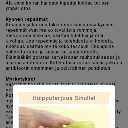
Älä anna koiran hangata kipeätä kohtaa tai sen
ympäristöä.
Kynnen repeämät
Kissojen ja koirien liikkuessa luonnossa kynnen
repeämät ovat melko tavallisia vammoja.
Sarveisosa lohkeaa, saattaa tulehtua ja olla
kivulias. Jos repeämää ja tulehdusta ei hoideta,
tulehdus saattaa levitä koko tassuun. Ensiapuna
puhdista kynsi ja suojaa se tassusiteellä.
Eläinlääkäri poistaa sarveisosan rauhoituksessa ja
määrää antibiootin. Kotihoitona riittää tämän jälkeen
antibiootin antaminen ja päivittäinen puhdistus.
Myrkytykset
Varsinkin kesällä koirat, joskus kissatkin, syövät
sellaista, mikä ei ole niille ruoaksi tarkoitettu.
Rotanmyrkky on yksi yleisimpiä käytössä olevia
Huipputarjous Sinulle!
myrkkyjä ja elimistöön joutuessaan se estää veren
hyytymisen. Myrkytyksen oireet saattavat näkyä
vasta viikonkin kuluttua siitä, kun myrkkyä on syöty.
Tavallisimmat oireet ovat selittämätön väsymys,
anemia ja voimattomuus. Myrkky voi aiheuttaa
sisäisiä verenvuotoja, jotka ilmenevät mustelmina