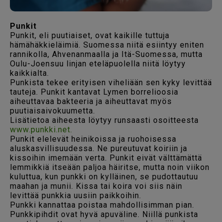
Punkit
Punkit, eli puutiaiset, ovat kaikille tuttuja
hämähäkkieläimiä. Suomessa niitä esiintyy eniten
rannikolla, Ahvenanmaalla ja Itä-Suomessa, mutta
Oulu-Joensuu linjan eteläpuolella niitä löytyy
kaikkialta.
Punkista tekee erityisen viheliään sen kyky levittää
tauteja. Punkit kantavat Lymen borrelioosia
aiheuttavaa bakteeria ja aiheuttavat myös
puutiaisaivokuumetta.
Lisätietoa aiheesta löytyy runsaasti osoitteesta
www.punkki.net.
Punkit elelevät heinikoissa ja ruohoisessa
aluskasvillisuudessa. Ne pureutuvat koiriin ja
kissoihin imemään verta. Punkit eivät välttämättä
lemmikkiä itseään paljoa häiritse, mutta noin viikon
kuluttua, kun punkki on kylläinen, se pudottautuu
maahan ja munii. Kissa tai koira voi siis näin
levittää punkkia uusiin paikkoihin.
Punkki kannattaa poistaa mahdollisimman pian.
Punkkipihdit ovat hyvä apuväline. Niillä punkista