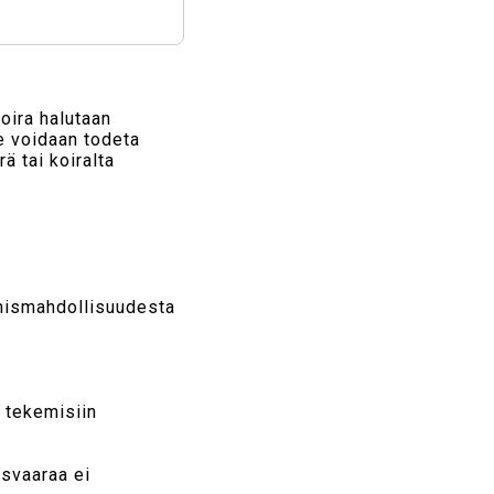
oira halutaan
he voidaan todeta
ä tai koiralta
tymismahdollisuudesta
a tekemisiin
isvaaraa ei