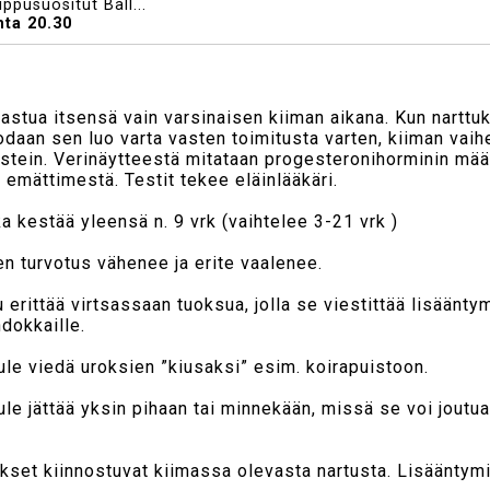
ppusuositut Ball...
nta 20.30
astua itsensä vain varsinaisen kiiman aikana. Kun narttuk
odaan sen luo varta vasten toimitusta varten, kiiman vai
stein. Verinäytteestä mitataan progesteronihorminin määr
 emättimestä. Testit tekee eläinlääkäri.
a kestää yleensä n. 9 vrk (vaihtelee 3-21 vrk )
en turvotus vähenee ja erite vaalenee.
 erittää virtsassaan tuoksua, jolla se viestittää lisään
hdokkaille.
Haluatko saada tämän kätevän pohjavillaharjan
puoleen
tule viedä uroksien ”kiusaksi” esim. koirapuistoon.
hintaan
(vain 4.75 euroa) ostosi yhteydessä?
tule jättää yksin pihaan tai minnekään, missä se voi joutu
LISÄÄ OSTOSKORIIN
EI KIITOS
okset kiinnostuvat kiimassa olevasta nartusta. Lisääntym