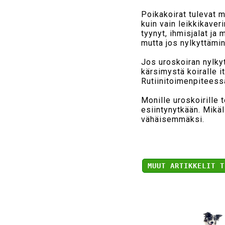
Poikakoirat tulevat m
kuin vain leikkikaver
tyynyt, ihmisjalat j
mutta jos nylkyttämin
Jos uroskoiran nylky
kärsimystä koiralle it
Rutiinitoimenpiteessä
Monille uroskoirille 
esiintynytkään. Mikä
vähäisemmäksi.
MUUT ARTIKKELIT T