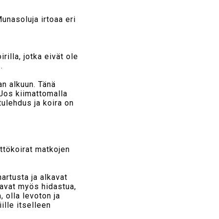
unasoluja irtoaa eri
rilla, jotka eivät ole
.
an alkuun. Tänä
 Jos kiimattomalla
tulehdus ja koira on
yttökoirat matkojen
artusta ja alkavat
ttavat myös hidastua,
 olla levoton ja
ille itselleen