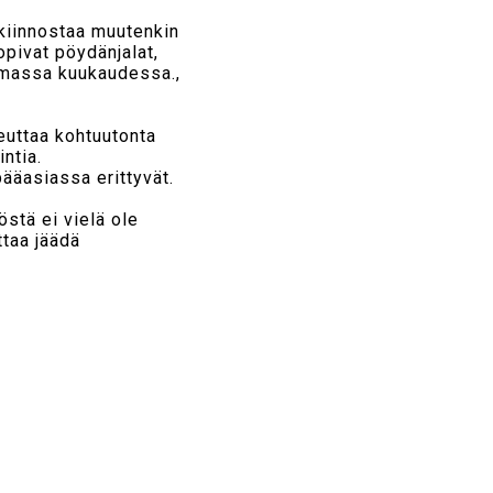
 kiinnostaa muutenkin
opivat pöydänjalat,
amassa kuukaudessa.,
euttaa kohtuutonta
intia.
pääasiassa erittyvät.
östä ei vielä ole
ttaa jäädä