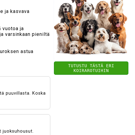
ve ja kasvava
ä vuotoa ja
a varsinkaan pieniltä
a uroksen astua
TUTUSTU TÄSTÄ ERI
KOIRAROTUIHIN
tä puuvillasta. Koska
et juoksuhousut.