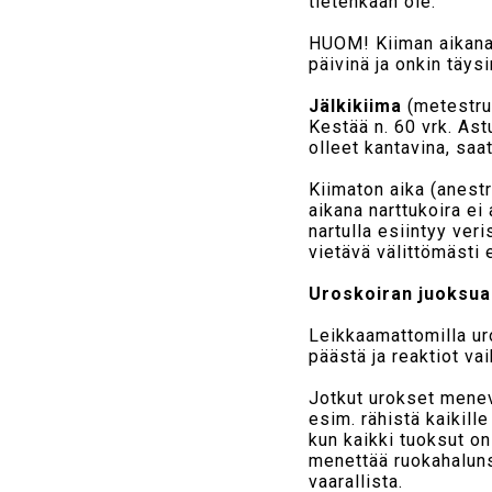
tietenkään ole.
HUOM! Kiiman aikana 
päivinä ja onkin täysi
Jälkikiima
(metestru
Kestää n. 60 vrk. Astu
olleet kantavina, saa
Kiimaton aika (anestr
aikana narttukoira ei
nartulla esiintyy ver
vietävä välittömästi e
Uroskoiran juoksua
Leikkaamattomilla uro
päästä ja reaktiot vai
Jotkut urokset menev
esim. rähistä kaikill
kun kaikki tuoksut on
menettää ruokahalunsa
vaarallista.