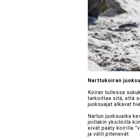
Narttukoiran juoksu
Koiran tullessa sukuk
tarkoittaa sitä, että
juoksuajat alkavat hi
Nartun juoksuaika kes
joillakin yksilöillä k
eivät pääty koirilla 
ja välit pitenevät.