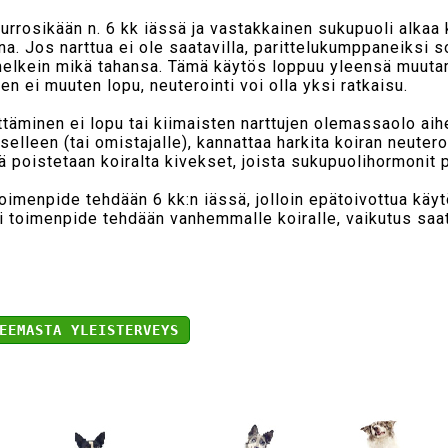
urrosikään n. 6 kk iässä ja vastakkainen sukupuoli alkaa
ina. Jos narttua ei ole saatavilla, parittelukumppaneiksi s
a melkein mikä tahansa. Tämä käytös loppuu yleensä muut
en ei muuten lopu, neuterointi voi olla yksi ratkaisu.
ttäminen ei lopu tai kiimaisten narttujen olemassaolo aih
selleen (tai omistajalle), kannattaa harkita koiran neutero
 poistetaan koiralta kivekset, joista sukupuolihormonit 
toimenpide tehdään 6 kk:n iässä, jolloin epätoivottua käyt
li toimenpide tehdään vanhemmalle koiralle, vaikutus saa
EEMASTA YLEISTERVEYS