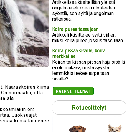
Artikkelissa käsitellään yleistä
ongelmaa eli koiran ulosteiden
syöntiä, sen syitä ja ongelman
ratkaisua.
Koira puree tassujaan
Artikkeli käsittelee syitä siihen,
miksi koira puree joskus tassujaan.
Koira pissaa sisälle, koira
merkkailee
Koiran tai kissan pissan haju sisällä
ei ole mukava; mistä syystä
lemmikkisi tekee tarpeitaan
sisälle?
at. Naaraskoiran kiima
KAIKKI TEEMAT
 On normaalia, että
taisia.
Rotuesittelyt
ikkeamiakin on:
ertaa. Juoksuajat
yleensä kiima laimenee