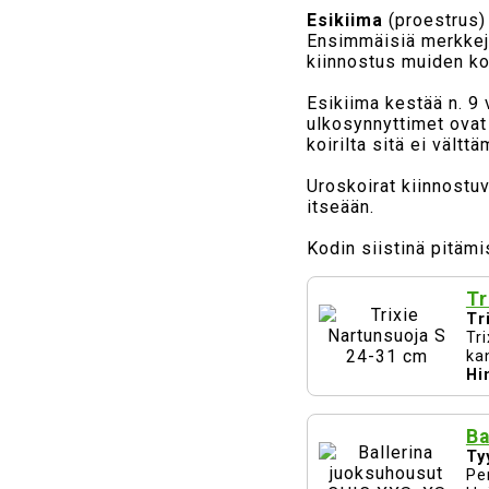
Esikiima
(proestrus)
Ensimmäisiä merkkejä
kiinnostus muiden koir
Esikiima kestää n. 9 
ulkosynnyttimet ovat 
koirilta sitä ei vältt
Uroskoirat kiinnostuv
itseään.
Kodin siistinä pitäm
Tr
Tr
Tr
ka
Hi
Ba
Ty
Pe