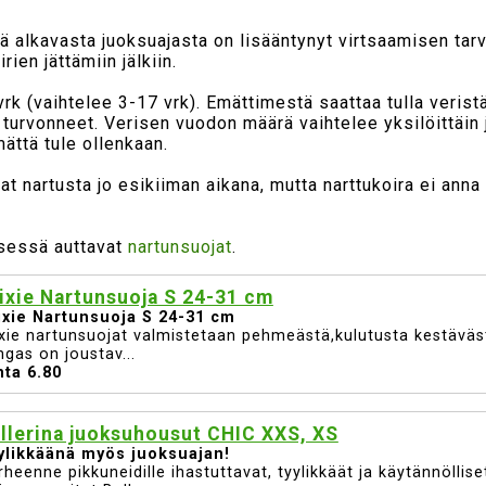
 alkavasta juoksuajasta on lisääntynyt virtsaamisen tar
ien jättämiin jälkiin.
vrk (vaihtelee 3-17 vrk). Emättimestä saattaa tulla verist
turvonneet. Verisen vuodon määrä vaihtelee yksilöittäin j
ämättä tule ollenkaan.
at nartusta jo esikiiman aikana, mutta narttukoira ei ann
isessä auttavat
nartunsuojat
.
ixie Nartunsuoja S 24-31 cm
ixie Nartunsuoja S 24-31 cm
ixie nartunsuojat valmistetaan pehmeästä,kulutusta kestäväs
ngas on joustav...
nta 6.80
Huipputarjous Sinulle!
llerina juoksuhousut CHIC XXS, XS
ylikkäänä myös juoksuajan!
rheenne pikkuneidille ihastuttavat, tyylikkäät ja käytännöllis