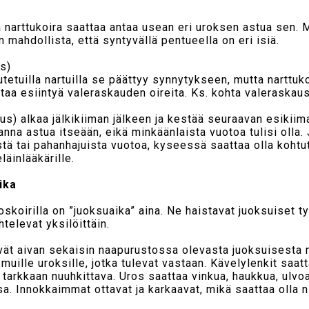
narttukoira saattaa antaa usean eri uroksen astua sen. M
n mahdollista, että syntyvällä pentueella on eri isiä.
s)
tetuilla nartuilla se päättyy synnytykseen, mutta narttukoi
ttaa esiintyä valeraskauden oireita. Ks. kohta valeraskaus
us) alkaa jälkikiiman jälkeen ja kestää seuraavan esikiim
 anna astua itseään, eikä minkäänlaista vuotoa tulisi olla.
istä tai pahanhajuista vuotoa, kyseessä saattaa olla kohtu
läinlääkärille.
ika
skoirilla on ”juoksuaika” aina. Ne haistavat juoksuiset t
htelevat yksilöittäin.
ät aivan sekaisin naapurustossa olevasta juoksuisesta n
e muille uroksille, jotka tulevat vastaan. Kävelylenkit saa
 tarkkaan nuuhkittava. Uros saattaa vinkua, haukkua, ulvoa,
. Innokkaimmat ottavat ja karkaavat, mikä saattaa olla ni