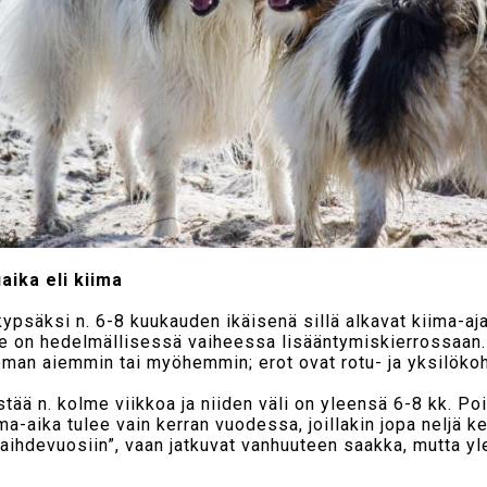
aika eli kiima
ypsäksi n. 6-8 kuukauden ikäisenä sillä alkavat kiima-aj
 se on hedelmällisessä vaiheessa lisääntymiskierrossaan.
eman aiemmin tai myöhemmin; erot ovat rotu- ja yksilökoh
tää n. kolme viikkoa ja niiden väli on yleensä 6-8 kk. Po
iima-aika tulee vain kerran vuodessa, joillakin jopa neljä k
”vaihdevuosiin”, vaan jatkuvat vanhuuteen saakka, mutta 