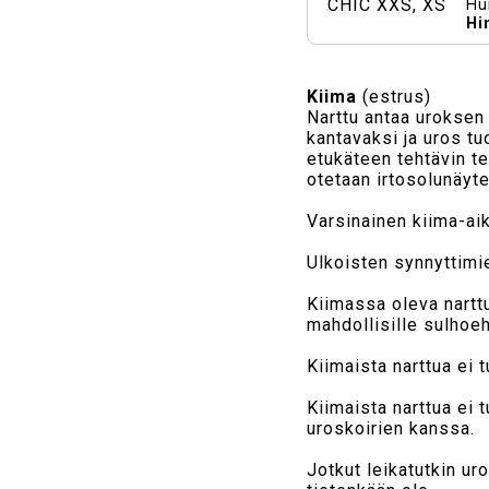
Hui
Hi
Kiima
(estrus)
Narttu antaa uroksen 
kantavaksi ja uros tu
etukäteen tehtävin te
otetaan irtosolunäyte
Varsinainen kiima-aik
Ulkoisten synnyttimi
Kiimassa oleva narttu
mahdollisille sulhoe
Kiimaista narttua ei 
Kiimaista narttua ei 
uroskoirien kanssa.
Jotkut leikatutkin ur