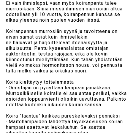
Ei vain ihmislapsi, vaan myös koiranpentu tulee
murrosikään. Siinä missä ihmisen murrosiän alkua
odotellaan yli 10 vuotta, koiranpennun kanssa se
alkaa yleensä noin puolen vuoden iässä.
Koiranpennun murrosiän syynä ja tavoitteena on
aivan samat asiat kuin ihmiselläkin:
ne haluavat ja harjoittelevat itsenäisyyttä ja
aikuisuutta. Pentu kyseenalaistaa omistajan
auktoriteetin, testaa rajojaan, eikä ole kovin
kiinnostunut miellyttämään. Kun tähän yhdistetään
vielä voimakas hormonitason nousu, voi pennusta
tulla melko vaikea ja oikukas nuori.
Koira kieltäytyy tottelemasta
· Omistajan on pysyttävä lempeän jämäkkänä.
Murrosikäiselle koiralle ei saa antaa periksi, vaikka
asioiden loppuunvienti olisikin uuvuttavaa. Palkinto
odottaa kuitenkin aikuisen koiran kanssa.
Koira ”taantuu” kaikkea pureskelevaksi pennuksi
· Maitohampaiden lähdettyä täysikasvuisen koiran
hampaat asettuvat leukaluuhun. Se saattaa
aiheuttaa koiralle epämukavaa oloa.