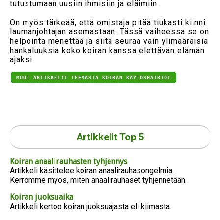
tutustumaan uusiin ihmisiin ja eläimiin.
On myös tärkeää, että omistaja pitää tiukasti kiinni
laumanjohtajan asemastaan. Tässä vaiheessa se on
helpointa menettää ja siitä seuraa vain ylimääräisiä
hankaluuksia koko koiran kanssa elettävän elämän
ajaksi.
MUUT ARTIKKELIT TEEMASTA KOIRAN KÄYTÖSHÄIRIÖT
Haluatko saada tämän kätevän
pohjavillaharjan
puoleen hintaan
(vain
4.75 euroa) ostosi yhteydessä?
Artikkelit Top 5
LISÄÄ OSTOSKORIIN
EI KIITOS
Koiran anaalirauhasten tyhjennys
Artikkeli käsittelee koiran anaalirauhasongelmia.
Kerromme myös, miten anaalirauhaset tyhjennetään.
Koiran juoksuaika
Artikkeli kertoo koiran juoksuajasta eli kiimasta.