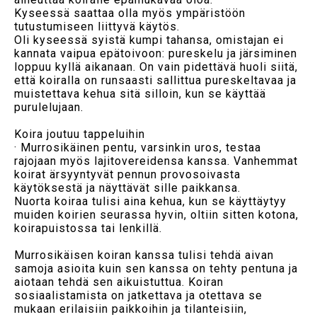
Kyseessä saattaa olla myös ympäristöön
tutustumiseen liittyvä käytös.
Oli kyseessä syistä kumpi tahansa, omistajan ei
kannata vaipua epätoivoon: pureskelu ja järsiminen
loppuu kyllä aikanaan. On vain pidettävä huoli siitä,
että koiralla on runsaasti sallittua pureskeltavaa ja
muistettava kehua sitä silloin, kun se käyttää
purulelujaan.
Koira joutuu tappeluihin
· Murrosikäinen pentu, varsinkin uros, testaa
rajojaan myös lajitovereidensa kanssa. Vanhemmat
koirat ärsyyntyvät pennun provosoivasta
käytöksestä ja näyttävät sille paikkansa.
Nuorta koiraa tulisi aina kehua, kun se käyttäytyy
muiden koirien seurassa hyvin, oltiin sitten kotona,
koirapuistossa tai lenkillä.
Murrosikäisen koiran kanssa tulisi tehdä aivan
samoja asioita kuin sen kanssa on tehty pentuna ja
Huipputarjous Sinulle!
aiotaan tehdä sen aikuistuttua. Koiran
sosiaalistamista on jatkettava ja otettava se
mukaan erilaisiin paikkoihin ja tilanteisiin,