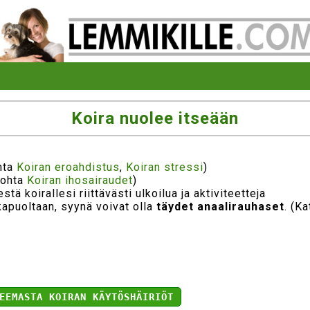
Koira nuolee itseään
hta
Koiran eroahdistus
,
Koiran stressi
)
kohta
Koiran ihosairaudet
)
estä koirallesi riittävästi ulkoilua ja aktiviteetteja
kapuoltaan, syynä voivat olla
täydet anaalirauhaset
. (K
EEMASTA KOIRAN KÄYTÖSHÄIRIÖT