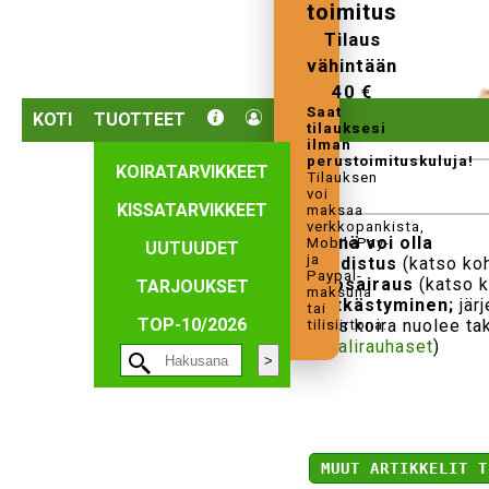
toimitus
Tilaus
vähintään
40 €
Saat
KOTI
TUOTTEET
tilauksesi
ilman
perustoimituskuluja!
KOIRATARVIKKEET
Tilauksen
voi
KISSATARVIKKEET
maksaa
verkkopankista,
Syynä voi olla
MobilePay-
UUTUUDET
ja
·
Ahdistus
(katso ko
Paypal-
·
Ihosairaus
(katso 
TARJOUKSET
maksuna
·
Pitkästyminen;
järj
tai
TOP-10/2026
· Jos koira nuolee ta
tilisiirtona.
Anaalirauhaset
)
MUUT ARTIKKELIT T