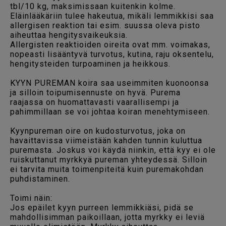
tbl/10 kg, maksimissaan kuitenkin kolme.
Eläinlääkäriin tulee hakeutua, mikäli lemmikkisi saa
allergisen reaktion tai esim. suussa oleva pisto
aiheuttaa hengitysvaikeuksia.
Allergisten reaktioiden oireita ovat mm. voimakas,
nopeasti lisääntyvä turvotus, kutina, raju oksentelu,
hengitysteiden turpoaminen ja heikkous.
KYYN PUREMAN koira saa useimmiten kuonoonsa
ja silloin toipumisennuste on hyvä. Purema
raajassa on huomattavasti vaarallisempi ja
pahimmillaan se voi johtaa koiran menehtymiseen.
Kyynpureman oire on kudosturvotus, joka on
havaittavissa viimeistään kahden tunnin kuluttua
puremasta. Joskus voi käydä niinkin, että kyy ei ole
ruiskuttanut myrkkyä pureman yhteydessä. Silloin
ei tarvita muita toimenpiteitä kuin puremakohdan
puhdistaminen.
Huipputarjous Sinulle!
Toimi näin:
Jos epäilet kyyn purreen lemmikkiäsi, pidä se
mahdollisimman paikoillaan, jotta myrkky ei leviä