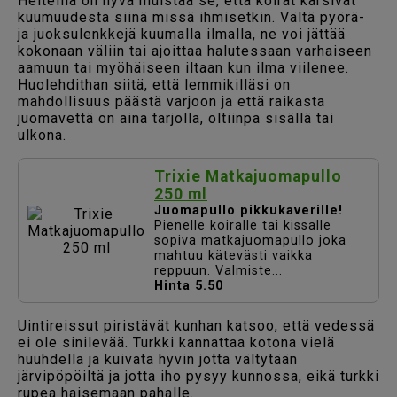
Helteillä on hyvä muistaa se, että koirat kärsivät
kuumuudesta siinä missä ihmisetkin. Vältä pyörä-
ja juoksulenkkejä kuumalla ilmalla, ne voi jättää
kokonaan väliin tai ajoittaa halutessaan varhaiseen
aamuun tai myöhäiseen iltaan kun ilma viilenee.
Huolehdithan siitä, että lemmikilläsi on
mahdollisuus päästä varjoon ja että raikasta
juomavettä on aina tarjolla, oltiinpa sisällä tai
ulkona.
Trixie Matkajuomapullo
250 ml
Juomapullo pikkukaverille!
Pienelle koiralle tai kissalle
sopiva matkajuomapullo joka
mahtuu kätevästi vaikka
reppuun. Valmiste...
Hinta 5.50
Uintireissut piristävät kunhan katsoo, että vedessä
ei ole sinilevää. Turkki kannattaa kotona vielä
huuhdella ja kuivata hyvin jotta vältytään
järvipöpöiltä ja jotta iho pysyy kunnossa, eikä turkki
rupea haisemaan pahalle.