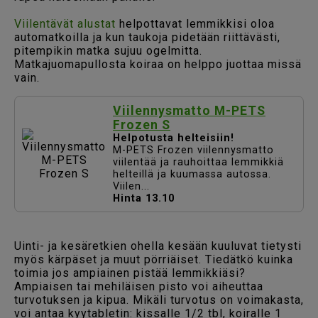
Viilentävät alustat
helpottavat lemmikkisi oloa
automatkoilla ja kun taukoja pidetään riittävästi,
pitempikin matka sujuu ogelmitta.
Matkajuomapullosta koiraa on helppo juottaa missä
vain.
Viilennysmatto M-PETS
Frozen S
Helpotusta helteisiin!
M-PETS Frozen viilennysmatto
viilentää ja rauhoittaa lemmikkiä
helteillä ja kuumassa autossa.
Viilen...
Hinta 13.10
Uinti- ja kesäretkien ohella kesään kuuluvat tietysti
myös kärpäset ja muut pörriäiset. Tiedätkö kuinka
toimia jos ampiainen pistää lemmikkiäsi?
Ampiaisen tai mehiläisen pisto voi aiheuttaa
turvotuksen ja kipua. Mikäli turvotus on voimakasta,
voi antaa kyytabletin: kissalle 1/2 tbl, koiralle 1