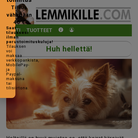
Tilaus
vähintään
40 €
Saat
KOTI
TUOTTEET
tilauksesi
ilman
perustoimituskuluja!
Tilauksen
Huh hellettä!
voi
maksaa
verkkopankista,
MobilePay-
ja
Paypal-
maksuna
tai
tilisiirtona.