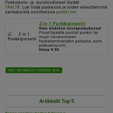
Punkinesto- ja -poistovälineet löydät
TÄÄLTÄ
. Lue lisää punkeista ja niiden aiheuttamista
sairauksista osoitteessa
punkki.net
2 in 1 Punkkipinsetit
Ihan ehdoton ensiapulaukussa!
Pinsettipäällä poistat punkin tai
muun vierasesineen
hankalammastakin paikasta, esim.
polkuanturoitt...
Hinta 9.50
MUUT ARTIKKELIT TEEMASTA KESÄ
Artikkelit Top 5