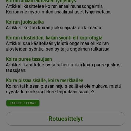
Koiran anaalirauhasten tyhjennys
Artikkeli käsittelee koiran anaalirauhasongelmia.
Kerromme myös, miten anaalirauhaset tyhjennetään.
Koiran juoksuaika
Artikkeli kertoo koiran juoksuajasta eli kiimasta.
Koiran ulosteiden, kakan syönti eli koprofagia
Artikkelissa käsitellään yleistä ongelmaa eli koiran
ulosteiden syöntiä, sen syitä ja ongelman ratkaisua.
Koira puree tassujaan
Artikkeli käsittelee syitä siihen, miksi koira puree joskus
tassujaan.
Koira pissaa sisälle, koira merkkailee
Koiran tai kissan pissan haju sisällä ei ole mukava; mistä
syystä lemmikkisi tekee tarpeitaan sisälle?
KAIKKI TEEMAT
Rotuesittelyt