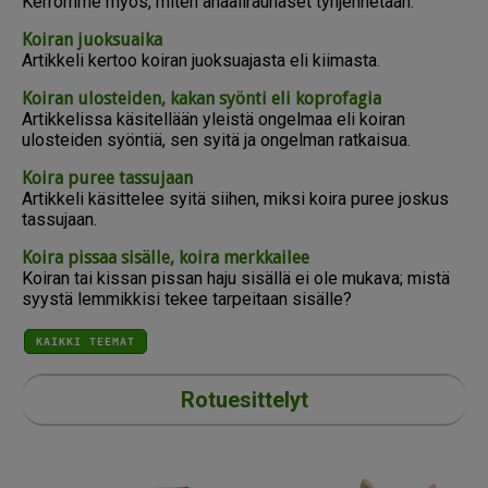
Kerromme myös, miten anaalirauhaset tyhjennetään.
Koiran juoksuaika
Artikkeli kertoo koiran juoksuajasta eli kiimasta.
Koiran ulosteiden, kakan syönti eli koprofagia
Artikkelissa käsitellään yleistä ongelmaa eli koiran
ulosteiden syöntiä, sen syitä ja ongelman ratkaisua.
Koira puree tassujaan
Artikkeli käsittelee syitä siihen, miksi koira puree joskus
tassujaan.
Koira pissaa sisälle, koira merkkailee
Koiran tai kissan pissan haju sisällä ei ole mukava; mistä
syystä lemmikkisi tekee tarpeitaan sisälle?
KAIKKI TEEMAT
Rotuesittelyt