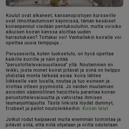
Koulut ovat alkaneet, kansanopistojen kursseille
ovat ilmoittautumiset käynnissä, tämän kesäiset
koiranpennut viedään pentukouluihin, mutta voisiko
aikuisen koiran kanssa aloittaa uuden
harrastuksen? Tottakai voi! Vanhallekin koiralle voi
opettaa uusia temppuja...
Perusasioita, kuten luoksetulo, on hyvä opettaa
kaikille koirille ja näin pitää
"perustottelevaisuustasoa" yllä. Noutaminen on
leikki, josta monet koirat pitävät ja siinä on helppo
yhdistää monta tärkeää asiaa: koira lähtee
liikkeelle vain luvalla, noutaa ja tuo esineen ja
irrottaa otteen pyynnöstä. Jo näiden muutamien
asioiden säännöllinen harjoittelu parantaa koiran
perustottelevaisuutta ja vahvistaa ihmisen
laumanjohtajuutta. Tästä linkistä löydät dummyt,
frisbeet ja pallot noutoleikkeihin:
Koiran lelut
Jotkut rodut kaipaavat muita enemmän toimintaa ja
pitävät siitä, että niitä ohjataan ja niiltä odotetaan