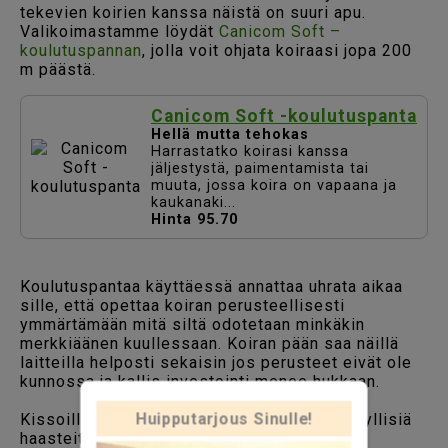
tekevien koirien kanssa näistä on suuri apu.
Valikoimastamme löydät
Canicom Soft –
koulutuspannan
, jolla voit ohjata koiraasi jopa 200
m päästä.
Canicom Soft -koulutuspanta
Hellä mutta tehokas
Harrastatko koirasi kanssa
jäljestystä, paimentamista tai
muuta, jossa koira on vapaana ja
kaukanaki...
Hinta 95.70
Koulutuspantaa käyttäessä annattaa uhrata aikaa
sille, että opettaa koiran perusteellisesti
ymmärtämään mitä siltä odotetaan minkäkin
merkkiäänen kuullessaan. Koiran pään saa näillä
laitteilla helposti sekaisin jos perusteet eivät ole
Huipputarjous Sinulle!
kunnossa ja kallis investointi menee hukkaan.
Kissoillekin kannattaa tarjota virikkeitä ja älyllisiä
haasteita, ne pitävät mielen virkeänä.