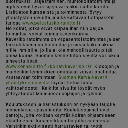
suorituksia. Jäljestäminen, rauniokoiratoiminta ja
agility ovat hyviä lajeja varsinkin näille koirille.
Lisätietoa kursseista ja toiminnasta löytyy
yhdistysten sivuilta ja aika kattavan tietopaketin
tarjoaa
www.pelastuskoiraliitto.fi
Ne koirat, jotka eivät kaipaa ihan niin paljoa
toimintaa, voivat toimia kaverikoirina.
Kaverikoiratoiminta on vapaaehtoistoimintaa ja sen
tarkoituksena on tuoda iloa ja uusia kokemuksia
niille ihmisille, joilla ei ole mahdollisuutta pitää
omaa koiraa. Suomen kennelliiton sivulta voi lukea
aiheesta lisää:
www.kennelliitto.fi/koirat/kaverikoirat
. Kissojen ja
muidenkin lemmikkien omistajat voivat osallistua
vastaavaan toimintaan.
Suomen Karva-kaverit –
yhdistyksen sivulta
löydät tietoa tästä
vaihtoehdosta. Kaikilta sivuilta löydät myös
yhteystiedot lähialueesi ohjaajiin ja ryhmiin.
Koulutukseen ja harrastuksiin on nykyään tarjolla
monenlaisia apuvälineitä. Koulutuspannat ovat
pantoja, joita voidaan käyttää koiran ohjaamiseen
etäältä esim. käsimerkkien tai pillin asemesta.
Varsinkin aktiivisesti harrastavien tai työtä