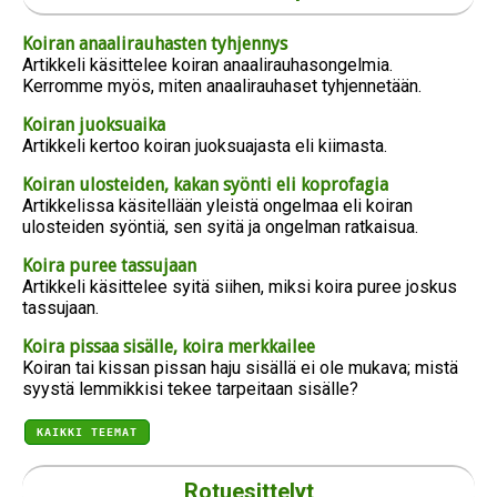
Koiran anaalirauhasten tyhjennys
Artikkeli käsittelee koiran anaalirauhasongelmia.
Kerromme myös, miten anaalirauhaset tyhjennetään.
Koiran juoksuaika
Artikkeli kertoo koiran juoksuajasta eli kiimasta.
Koiran ulosteiden, kakan syönti eli koprofagia
Artikkelissa käsitellään yleistä ongelmaa eli koiran
ulosteiden syöntiä, sen syitä ja ongelman ratkaisua.
Koira puree tassujaan
Artikkeli käsittelee syitä siihen, miksi koira puree joskus
tassujaan.
Koira pissaa sisälle, koira merkkailee
Koiran tai kissan pissan haju sisällä ei ole mukava; mistä
syystä lemmikkisi tekee tarpeitaan sisälle?
KAIKKI TEEMAT
Rotuesittelyt