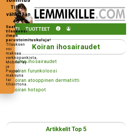
Tilaus
vähintään
40 €
Saat
KOTI
TUOTTEET
tilauksesi
ilman
perustoimituskuluja!
Tilauksen
Koiran ihosairaudet
voi
maksaa
verkkopankista,
Koiran ihosairaudet
MobilePay-
ja
Koiran furunkoloosi
Paypal-
maksuna
tai
Koiran atooppinen dermatiitti
tilisiirtona.
Koiran hotspot
Artikkelit Top 5