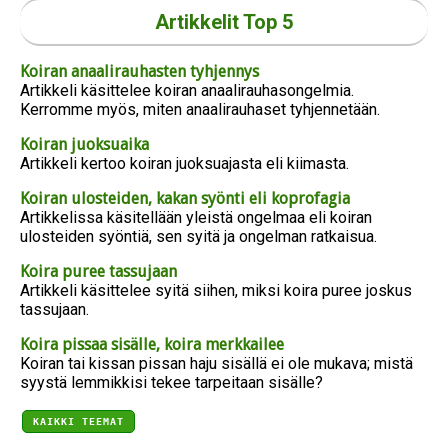
Artikkelit Top 5
Koiran anaalirauhasten tyhjennys
Artikkeli käsittelee koiran anaalirauhasongelmia.
Kerromme myös, miten anaalirauhaset tyhjennetään.
Koiran juoksuaika
Artikkeli kertoo koiran juoksuajasta eli kiimasta.
Koiran ulosteiden, kakan syönti eli koprofagia
Artikkelissa käsitellään yleistä ongelmaa eli koiran
ulosteiden syöntiä, sen syitä ja ongelman ratkaisua.
Koira puree tassujaan
Artikkeli käsittelee syitä siihen, miksi koira puree joskus
tassujaan.
Koira pissaa sisälle, koira merkkailee
Koiran tai kissan pissan haju sisällä ei ole mukava; mistä
syystä lemmikkisi tekee tarpeitaan sisälle?
KAIKKI TEEMAT