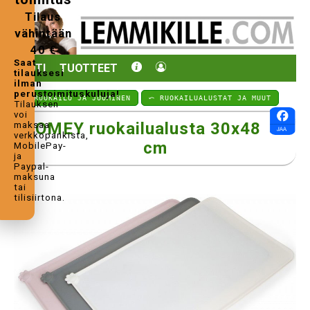
Tilaus
vähintään
40 €
Saat
KOTI
TUOTTEET
tilauksesi
ilman
perustoimituskuluja!
⤺ RUOKAILU JA JUOMINEN
⤺ RUOKAILUALUSTAT JA MUUT
Tilauksen
voi
HOMEY ruokailualusta 30x48
maksaa
verkkopankista,
cm
MobilePay-
ja
Paypal-
maksuna
tai
tilisiirtona.