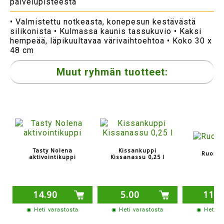
palvelupisteestä
• Valmistettu notkeasta, konepesun kestävästä
silikonista • Kulmassa kaunis tassukuvio • Kaksi
hempeää, läpikuultavaa värivaihtoehtoa • Koko 30 x
48 cm
Muut ryhmän tuotteet:
Tasty Nolena
Kissankuppi
Ruoka-
aktivointikuppi
Kissanassu 0,25 l
14.90
5.00
11.8
◉ Heti varastosta
◉ Heti varastosta
◉ Heti v