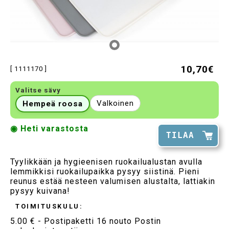
10,70€
[ 1111170 ]
Valitse sävy
Valkoinen
Hempeä roosa
◉ Heti varastosta
TILAA
Tyylikkään ja hygieenisen ruokailualustan avulla
lemmikkisi ruokailupaikka pysyy siistinä. Pieni
reunus estää nesteen valumisen alustalta, lattiakin
pysyy kuivana!
TOIMITUSKULU:
5.00 € - Postipaketti 16 nouto Postin