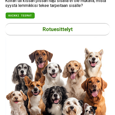
Koiran tai kissan pissan haju sisällä ei ole mukava; mistä
syystä lemmikkisi tekee tarpeitaan sisälle?
KAIKKI TEEMAT
Rotuesittelyt