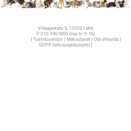
Viilaajankatu 5, 15520 Lahti
P. 010 3961800 (ma-to 9-16)
Yritysinfo
|
Toimitusehdot
|
Maksutavat
|
Ota yhteyttä
|
GDPR tietosuojalausunto
|