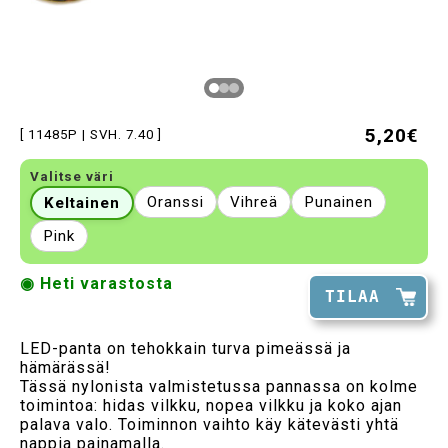
5,20€
[ 11485P | SVH. 7.40 ]
Valitse väri
Oranssi
Vihreä
Punainen
Keltainen
Pink
◉ Heti varastosta
TILAA
LED-panta on tehokkain turva pimeässä ja
hämärässä!
Tässä nylonista valmistetussa pannassa on kolme
toimintoa: hidas vilkku, nopea vilkku ja koko ajan
palava valo. Toiminnon vaihto käy kätevästi yhtä
nappia painamalla.