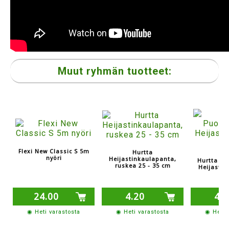
Muut ryhmän tuotteet:
Flexi New Classic S 5m
Hurtta
nyöri
Heijastinkaulapanta,
Hurtta Pu
ruskea 25 - 35 cm
Heijastin
24.00
4.20
4.2
◉ Heti varastosta
◉ Heti varastosta
◉ Heti 