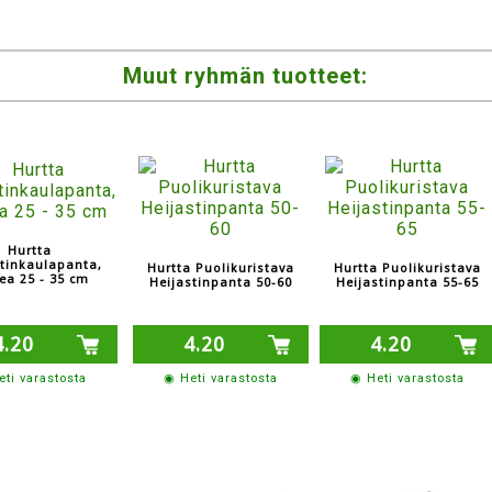
Muut ryhmän tuotteet:
Hurtta
stinkaulapanta,
Hurtta Puolikuristava
Hurtta Puolikuristava
ea 25 - 35 cm
Heijastinpanta 50-60
Heijastinpanta 55-65
4.20
4.20
4.20
ti varastosta
◉ Heti varastosta
◉ Heti varastosta