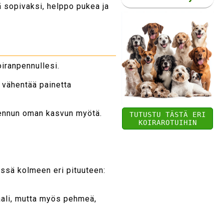
ä sopivaksi, helppo pukea ja
oiranpennullesi.
a vähentää painetta
 pennun oman kasvun myötä.
TUTUSTU TÄSTÄ ERI
KOIRAROTUIHIN
issä kolmeen eri pituuteen:
aali, mutta myös pehmeä,