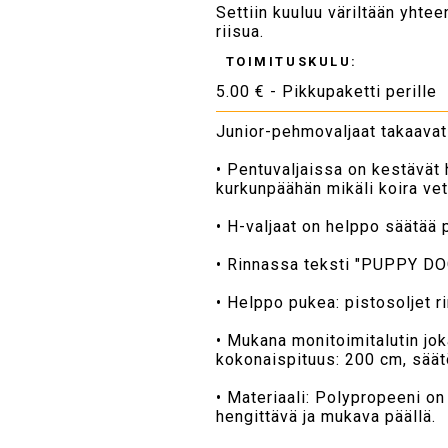
Settiin kuuluu väriltään yhte
riisua.
TOIMITUSKULU:
5.00 € - Pikkupaketti perille
Junior-pehmovaljaat takaavat 
• Pentuvaljaissa on kestävät 
kurkunpäähän mikäli koira vet
• H-valjaat on helppo säätää 
• Rinnassa teksti "PUPPY DO
• Helppo pukea: pistosoljet ri
• Mukana monitoimitalutin jok
kokonaispituus: 200 cm, sää
• Materiaali: Polypropeeni o
hengittävä ja mukava päällä.