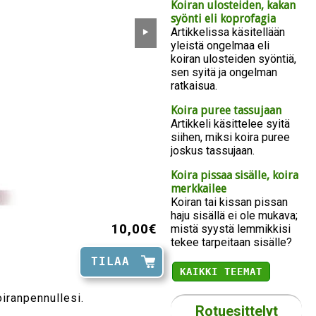
Koiran ulosteiden, kakan
syönti eli koprofagia
Artikkelissa käsitellään
⯈
yleistä ongelmaa eli
koiran ulosteiden syöntiä,
sen syitä ja ongelman
ratkaisua.
Koira puree tassujaan
Artikkeli käsittelee syitä
siihen, miksi koira puree
joskus tassujaan.
Koira pissaa sisälle, koira
merkkailee
Koiran tai kissan pissan
haju sisällä ei ole mukava;
10,00€
mistä syystä lemmikkisi
tekee tarpeitaan sisälle?
TILAA
KAIKKI TEEMAT
oiranpennullesi.
Rotuesittelyt