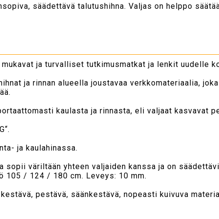
ensopiva, säädettävä talutushihna. Valjas on helppo säätä
mukavat ja turvalliset tutkimusmatkat ja lenkit uudelle k
hihnat ja rinnan alueella joustavaa verkkomateriaalia, jok
ää.
portaattomasti kaulasta ja rinnasta, eli valjaat kasvavat
G“.
nta- ja kaulahinassa.
a sopii väriltään yhteen valjaiden kanssa ja on säädettäv
tö 105 / 124 / 180 cm. Leveys: 10 mm.
n kestävä, pestävä, säänkestävä, nopeasti kuivuva materi