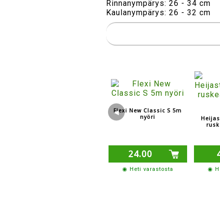
Rinnanympärys: 26 - 34 cm
Kaulanympärys: 26 - 32 cm
Flexi New Classic S 5m
◀
nyöri
Heija
rusk
24.00
◉ Heti varastosta
◉ He