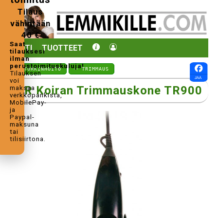
Tilaus
vähintään
40 €
Saat
KOTI
TUOTTEET
tilauksesi
ilman
perustoimituskuluja!
⤺ TURKINHOITO
⤺ TRIMMAUS
Tilauksen
voi
TR Koiran Trimmauskone TR900
maksaa
verkkopankista,
MobilePay-
ja
Paypal-
maksuna
tai
tilisiirtona.