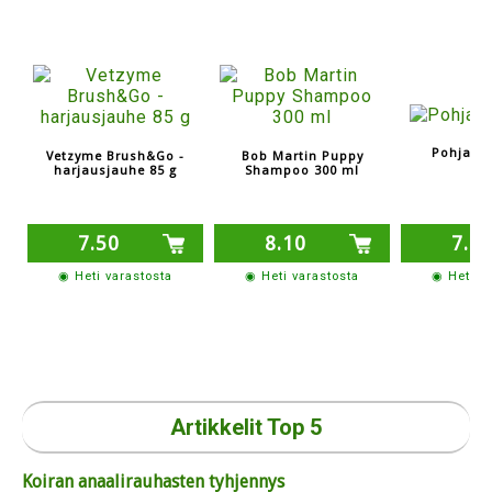
Pohjavi
Vetzyme Brush&Go -
Bob Martin Puppy
harjausjauhe 85 g
Shampoo 300 ml
7.50
8.10
7.8
◉ Heti varastosta
◉ Heti varastosta
◉ Heti v
Artikkelit Top 5
Koiran anaalirauhasten tyhjennys