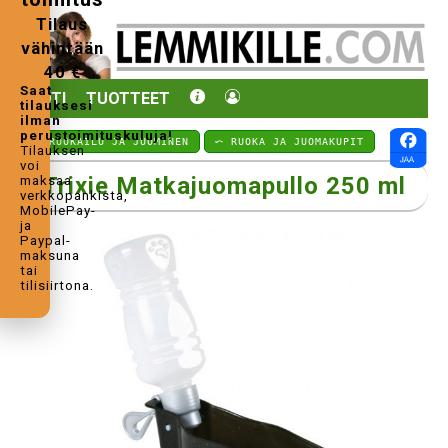
Tilaus
vähintään
40 €
Saat
KOTI
TUOTTEET
tilauksesi
ilman
perustoimituskuluja!
⤺ RUOKAILU JA JUOMINEN
⤺ RUOKA JA JUOMAKUPIT
Tilauksen
voi
Trixie Matkajuomapullo 250 ml
maksaa
verkkopankista,
MobilePay-
ja
Paypal-
maksuna
tai
tilisiirtona.