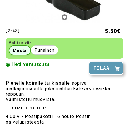
5,50€
[ 2462 ]
Valitse väri
Punainen
Musta
◉ Heti varastosta
TILAA
Pienelle koiralle tai kissalle sopiva
matkajuomapullo joka mahtuu kätevästi vaikka
reppuun.
Valmistettu muovista.
TOIMITUSKULU:
4.00 € - Postipaketti 16 nouto Postin
palvelupisteestä