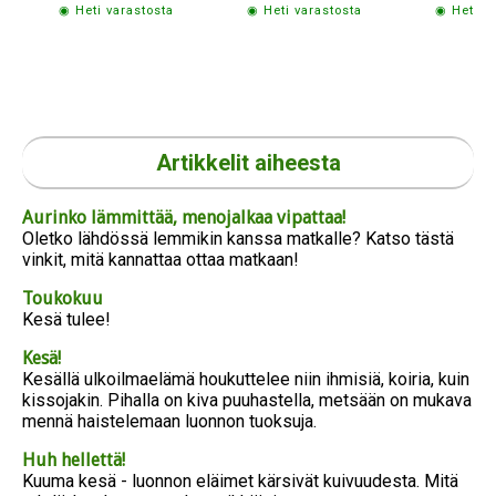
◉ Heti varastosta
◉ Heti varastosta
◉ Heti v
Artikkelit aiheesta
Aurinko lämmittää, menojalkaa vipattaa!
Oletko lähdössä lemmikin kanssa matkalle? Katso tästä
vinkit, mitä kannattaa ottaa matkaan!
Toukokuu
Kesä tulee!
Kesä!
Kesällä ulkoilmaelämä houkuttelee niin ihmisiä, koiria, kuin
kissojakin. Pihalla on kiva puuhastella, metsään on mukava
mennä haistelemaan luonnon tuoksuja.
Huh hellettä!
Kuuma kesä - luonnon eläimet kärsivät kuivuudesta. Mitä