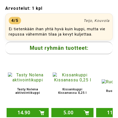
Arvostelut:
1 kpl
4/5
Teijo, Kouvola
Ei tietenkään ihan yhtä hyvä kuin kuppi, mutta vie
repussa vähemmän tilaa ja kevyt kuljettaa.
Muut ryhmän tuotteet:
Tasty Nolena
Kissankuppi
Ruoka-
aktivointikuppi
Kissanassu 0,25 l
14.90
5.00
11.8