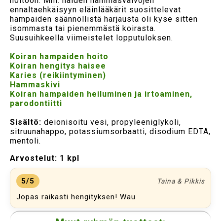
hoitoon. Mm. näiden hammasvaivojen
ennaltaehkäisyyn eläinlääkärit suosittelevat
hampaiden säännöllistä harjausta oli kyse sitten
isommasta tai pienemmästä koirasta.
Suusuihkeella viimeistelet lopputuloksen.
Koiran hampaiden hoito
Koiran hengitys haisee
Karies (reikiintyminen)
Hammaskivi
Koiran hampaiden heiluminen ja irtoaminen,
parodontiitti
Sisältö:
deionisoitu vesi, propyleeniglykoli,
sitruunahappo, potassiumsorbaatti, disodium EDTA,
mentoli.
Arvostelut:
1 kpl
5/5
Taina & Pikkis
Jopas raikasti hengityksen! Wau