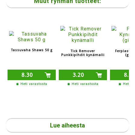
Muut ryhmän tuotteet:
Tassuvaha Shaws 50 g
Tick Remover
Ferplast K
Punkkipihdit kynämalli
(giljo
8.30
3.20
8.2
◉ Heti varastosta
◉ Heti varastosta
◉ Heti v
Lue aiheesta