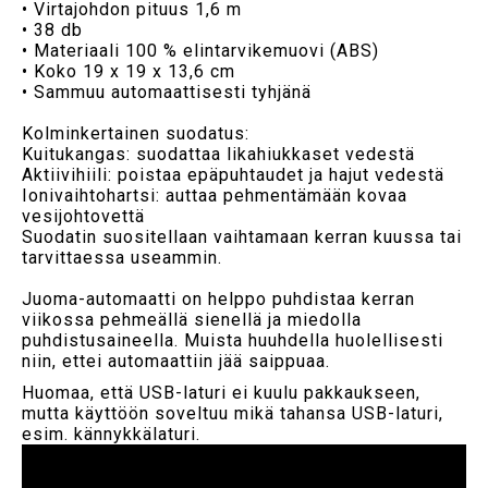
• Virtajohdon pituus 1,6 m
• 38 db
• Materiaali 100 % elintarvikemuovi (ABS)
• Koko 19 x 19 x 13,6 cm
• Sammuu automaattisesti tyhjänä
Kolminkertainen suodatus:
Kuitukangas: suodattaa likahiukkaset vedestä
Aktiivihiili: poistaa epäpuhtaudet ja hajut vedestä
Ionivaihtohartsi: auttaa pehmentämään kovaa
vesijohtovettä
Suodatin suositellaan vaihtamaan kerran kuussa tai
tarvittaessa useammin.
Juoma-automaatti on helppo puhdistaa kerran
viikossa pehmeällä sienellä ja miedolla
puhdistusaineella. Muista huuhdella huolellisesti
niin, ettei automaattiin jää saippuaa.
Huomaa, että USB-laturi ei kuulu pakkaukseen,
mutta käyttöön soveltuu mikä tahansa USB-laturi,
esim. kännykkälaturi.