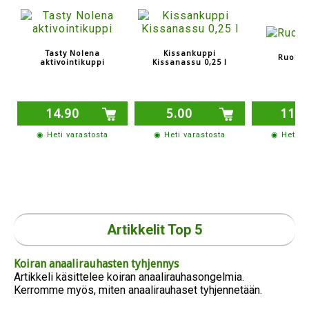
Tasty Nolena
Kissankuppi
Ruoka-
aktivointikuppi
Kissanassu 0,25 l
14.90
5.00
11.8
◉ Heti varastosta
◉ Heti varastosta
◉ Heti v
Artikkelit Top 5
Koiran anaalirauhasten tyhjennys
Artikkeli käsittelee koiran anaalirauhasongelmia.
Kerromme myös, miten anaalirauhaset tyhjennetään.