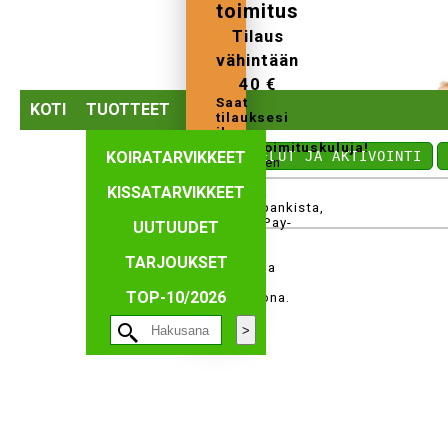
toimitus
Tilaus
vähintään
40 €
Saat
KOTI
TUOTTEET
tilauksesi
ilman
perustoimituskuluja!
KOIRATARVIKKEET
⤺ LELUT JA AKTIVOINTI
Tilauksen
voi
KISSATARVIKKEET
maksaa
verkkopankista,
MobilePay-
UUTUUDET
ja
Paypal-
TARJOUKSET
maksuna
tai
TOP-10/2026
tilisiirtona.