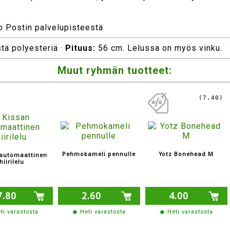
to Postin palvelupisteestä
tä polyesteriä ·
Pituus:
56 cm. Lelussa on myös vinku.
Muut ryhmän tuotteet:
(7.40)
Pehmokameli pennulle
Yotz Bonehead M
 automaattinen
hiirilelu
7.80
2.60
4.00
ti varastosta
◉ Heti varastosta
◉ Heti varastosta