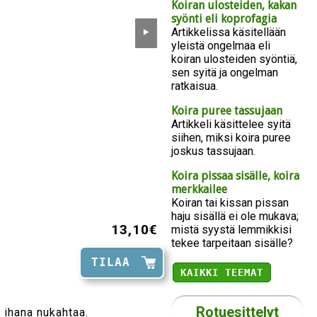
Koiran ulosteiden, kakan
syönti eli koprofagia
Artikkelissa käsitellään
⯈
yleistä ongelmaa eli
koiran ulosteiden syöntiä,
sen syitä ja ongelman
ratkaisua.
Koira puree tassujaan
Artikkeli käsittelee syitä
siihen, miksi koira puree
joskus tassujaan.
Koira pissaa sisälle, koira
merkkailee
Koiran tai kissan pissan
haju sisällä ei ole mukava;
13,10€
mistä syystä lemmikkisi
tekee tarpeitaan sisälle?
TILAA
KAIKKI TEEMAT
Rotuesittelyt
n ihana nukahtaa.