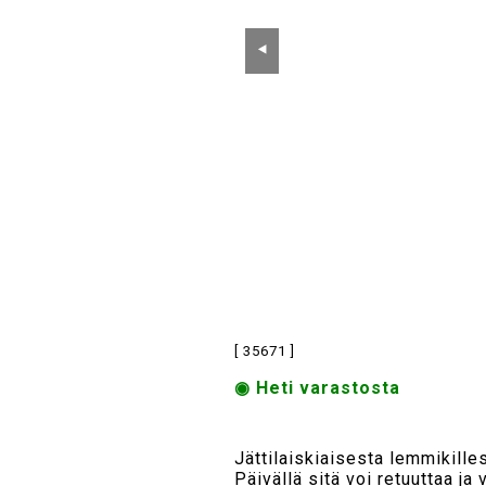
⯇
[ 35671 ]
◉ Heti varastosta
Jättilaiskiaisesta lemmikillesi
Päivällä sitä voi retuuttaa ja