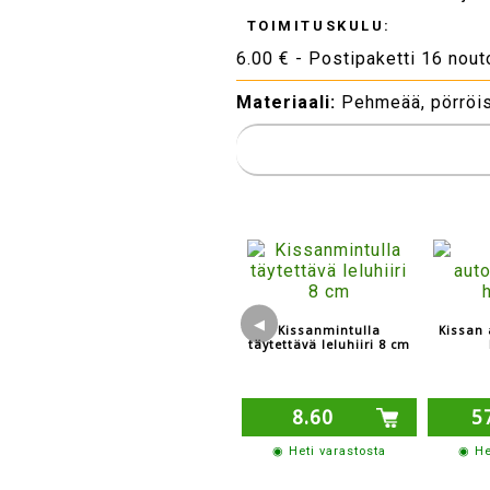
TOIMITUSKULU:
6.00 € - Postipaketti 16 nou
Materiaali:
Pehmeää, pörröis
◀
Kissanmintulla
Kissan
täytettävä leluhiiri 8 cm
8.60
5
◉ Heti varastosta
◉ He