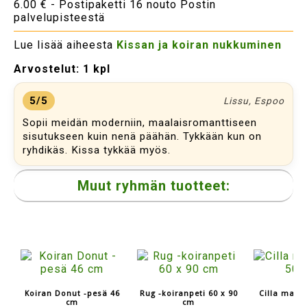
6.00 € - Postipaketti 16 nouto Postin
palvelupisteestä
Lue lisää aiheesta
Kissan ja koiran nukkuminen
Arvostelut:
1 kpl
5/5
Lissu, Espoo
Sopii meidän moderniin, maalaisromanttiseen
sisutukseen kuin nenä päähän. Tykkään kun on
ryhdikäs. Kissa tykkää myös.
Muut ryhmän tuotteet:
Koiran Donut -pesä 46
Rug -koiranpeti 60 x 90
Cilla maku
cm
cm
7