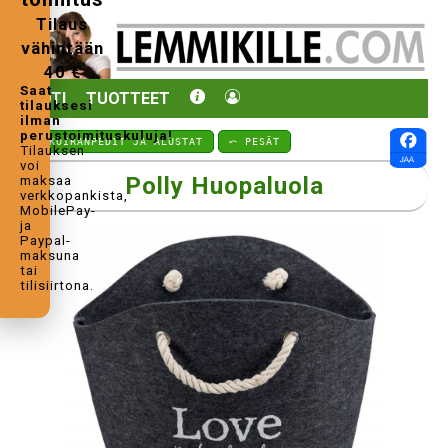
Tilaus
vähintään
40 €
Saat
KOTI
TUOTTEET
tilauksesi
ilman
perustoimituskuluja!
⤺ KOIRANPEDIT JA ALUSTAT
⤺ PESÄT
Tilauksen
voi
Polly Huopaluola
maksaa
verkkopankista,
MobilePay-
ja
Paypal-
maksuna
tai
tilisiirtona.