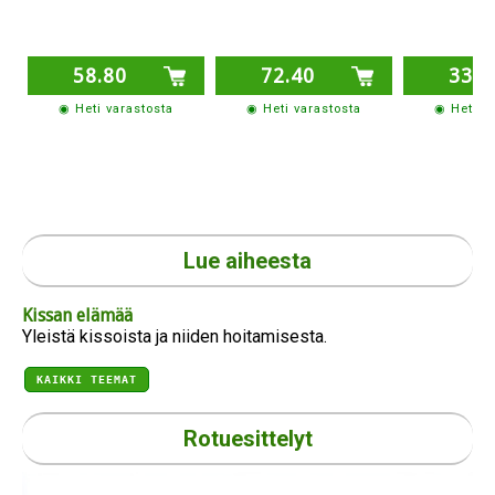
58.80
72.40
33.1
◉ Heti varastosta
◉ Heti varastosta
◉ Heti v
Lue aiheesta
Kissan elämää
Yleistä kissoista ja niiden hoitamisesta.
KAIKKI TEEMAT
Rotuesittelyt