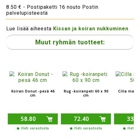
8.50 € - Postipaketti 16 nouto Postin
palvelupisteestä
Lue lisää aiheesta
Kissan ja koiran nukkuminen
Muut ryhmän tuotteet:
Koiran Donut -pesä 46
Rug -koiranpeti 60 x 90
Cilla maku
cm
cm
7
58.80
72.40
33.1
◉ Heti varastosta
◉ Heti varastosta
◉ Heti v