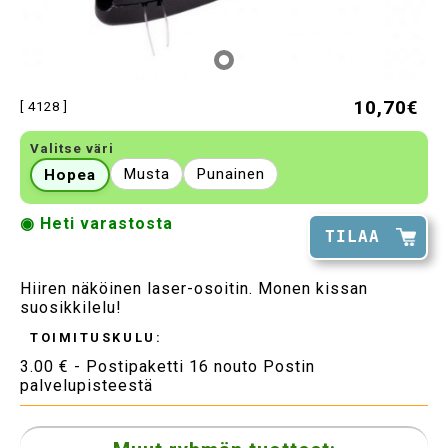
10,70€
[ 4128 ]
Valitse väri
Musta
Punainen
Hopea
◉ Heti varastosta
TILAA
Hiiren näköinen laser-osoitin. Monen kissan
suosikkilelu!
TOIMITUSKULU:
3.00 € - Postipaketti 16 nouto Postin
palvelupisteestä