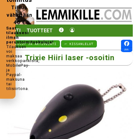
Tilaus
vähintään
40 €
Saat
KOTI
TUOTTEET
tilauksesi
ilman
perustoimituskuluja!
⤺ LELUT JA AKTIVOINTI
⤺ KISSANLELUT
Tilauksen
voi
Trixie Hiiri laser -osoitin
maksaa
verkkopankista,
MobilePay-
ja
Paypal-
maksuna
tai
tilisiirtona.