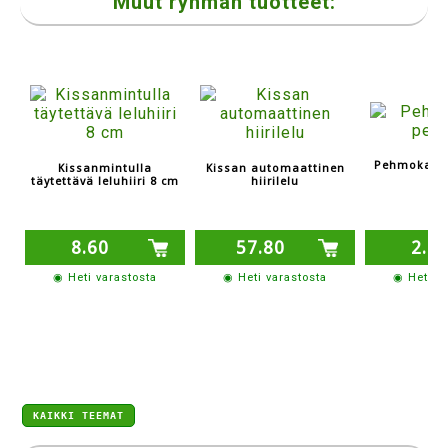
Muut ryhmän tuotteet:
Pehmokamel
Kissanmintulla
Kissan automaattinen
täytettävä leluhiiri 8 cm
hiirilelu
8.60
57.80
2.6
◉ Heti varastosta
◉ Heti varastosta
◉ Heti v
KAIKKI TEEMAT