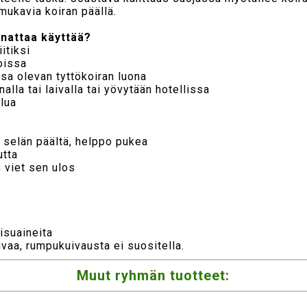
ukavia koiran päällä.
nnattaa käyttää?
itiksi
oissa
ssa olevan tyttökoiran luona
alla tai laivalla tai yövytään hotellissa
ilua
a selän päältä, helppo pukea
utta
n viet sen ulos
aisuaineita
uvaa, rumpukuivausta ei suositella.
Muut ryhmän tuotteet: