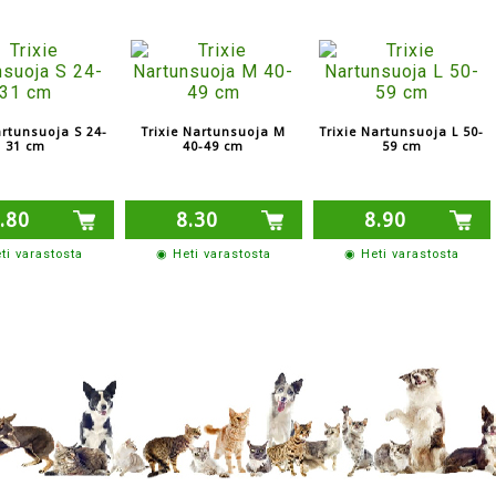
artunsuoja S 24-
Trixie Nartunsuoja M
Trixie Nartunsuoja L 50-
31 cm
40-49 cm
59 cm
.80
8.30
8.90
ti varastosta
◉ Heti varastosta
◉ Heti varastosta