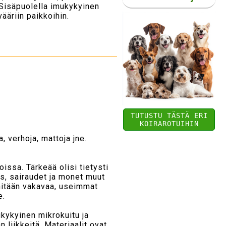
 Sisäpuolella imukykyinen
ääriin paikkoihin.
TUTUSTU TÄSTÄ ERI
KOIRAROTUIHIN
, verhoja, mattoja jne.
issa. Tärkeää olisi tietysti
us, sairaudet ja monet muut
e mitään vakavaa, useimmat
e.
ukykyinen mikrokuitu ja
 liikkeitä. Materiaalit ovat