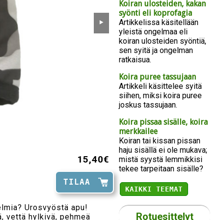
Koiran ulosteiden, kakan
syönti eli koprofagia
Artikkelissa käsitellään
⯈
yleistä ongelmaa eli
koiran ulosteiden syöntiä,
sen syitä ja ongelman
ratkaisua.
Koira puree tassujaan
Artikkeli käsittelee syitä
siihen, miksi koira puree
joskus tassujaan.
Koira pissaa sisälle, koira
merkkailee
Koiran tai kissan pissan
haju sisällä ei ole mukava;
15,40€
mistä syystä lemmikkisi
tekee tarpeitaan sisälle?
TILAA
KAIKKI TEEMAT
gelmia? Urosvyöstä apu!
Rotuesittelyt
, vettä hylkivä, pehmeä