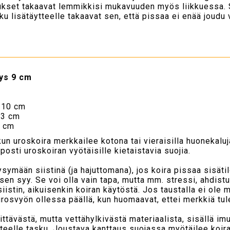
taukset takaavat lemmikkisi mukavuuden myös liikkuessa.
ku lisätäytteelle takaavat sen, että pissaa ei enää joudu v
ys 9 cm
 10 cm
13 cm
6 cm
un uroskoira merkkailee kotona tai vieraisilla huonekaluja
osti uroskoiran vyötäisille kietaistavia suojia.
ymään siistinä (ja hajuttomana), jos koira pissaa sisätilo
en syy. Se voi olla vain tapa, mutta mm. stressi, ahdist
siistin, aikuisenkin koiran käytöstä. Jos taustalla ei ol
urosvyön ollessa päällä, kun huomaavat, ettei merkkiä tul
ttävästä, mutta vettähylkivästä materiaalista, sisällä im
tteelle tasku. Joustava kanttaus suojassa myötäilee koiran