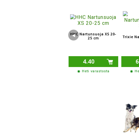
HHC Nartunsuoja XS 20-
◀
Trixie N
25 cm
4.40
6
◉ Heti varastosta
◉ He