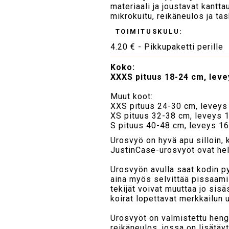
materiaali ja joustavat kant
mikrokuitu, reikäneulos ja tas
TOIMITUSKULU:
4.20 € - Pikkupaketti perille
Koko:
XXXS pituus 18-24 cm, leve
Muut koot:
XXS pituus 24-30 cm, leveys
XS pituus 32-38 cm, leveys 
S pituus 40-48 cm, leveys 1
Urosvyö on hyvä apu silloin, k
JustinCase-urosvyöt ovat help
Urosvyön avulla saat kodin pys
aina myös selvittää pissaamis
tekijät voivat muuttaa jo sisä
koirat lopettavat merkkailun 
Urosvyöt on valmistettu hengi
reikäneulos, jossa on lisätäy