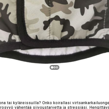
na tai kyläreissuilla? Onko koirallasi virtsankarkailuon
osvyö vähentää siivoustarvetta ja stressiäsi. Hengittävä