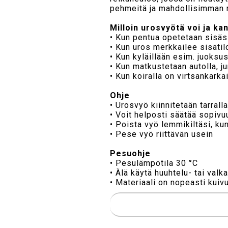
pehmeitä ja mahdollisimman m
Milloin urosvyötä voi ja ka
• Kun pentua opetetaan sisäsi
• Kun uros merkkailee sisätil
• Kun kyläillään esim. juoksu
• Kun matkustetaan autolla, jun
• Kun koiralla on virtsankarka
Ohje
• Urosvyö kiinnitetään tarrall
• Voit helposti säätää sopivu
• Poista vyö lemmikiltäsi, ku
• Pese vyö riittävän usein
Pesuohje
• Pesulämpötila 30 °C
• Älä käytä huuhtelu- tai valk
• Materiaali on nopeasti kuiv