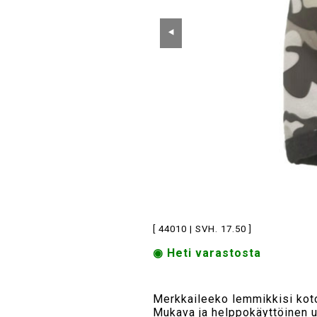
⯇
[ 44010 | SVH. 17.50 ]
◉ Heti varastosta
Merkkaileeko lemmikkisi koto
Mukava ja helppokäyttöinen ur