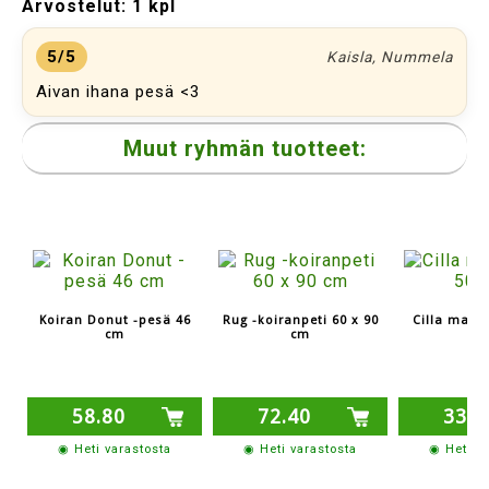
Arvostelut:
1 kpl
5/5
Kaisla, Nummela
Aivan ihana pesä <3
Muut ryhmän tuotteet:
Koiran Donut -pesä 46
Rug -koiranpeti 60 x 90
Cilla maku
cm
cm
7
58.80
72.40
33.1
◉ Heti varastosta
◉ Heti varastosta
◉ Heti v