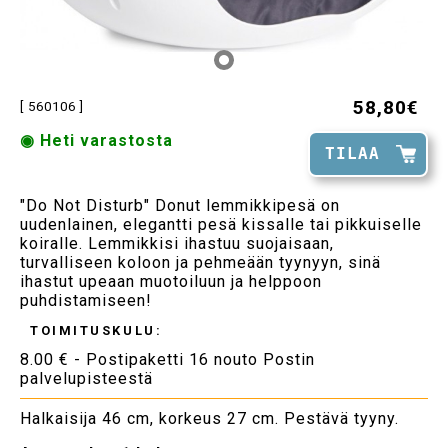
58,80€
[ 560106 ]
◉ Heti varastosta
TILAA
"Do Not Disturb" Donut lemmikkipesä on
uudenlainen, elegantti pesä kissalle tai pikkuiselle
koiralle. Lemmikkisi ihastuu suojaisaan,
turvalliseen koloon ja pehmeään tyynyyn, sinä
ihastut upeaan muotoiluun ja helppoon
puhdistamiseen!
TOIMITUSKULU:
8.00 € - Postipaketti 16 nouto Postin
palvelupisteestä
Halkaisija 46 cm, korkeus 27 cm. Pestävä tyyny.