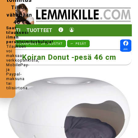
Tilaus
vähintään
40 €
Saat
KOTI
TUOTTEET
tilauksesi
ilman
perustoimituskuluja!
⤺ KOIRANPEDIT JA ALUSTAT
⤺ PESÄT
Tilauksen
voi
Koiran Donut -pesä 46 cm
maksaa
verkkopankista,
MobilePay-
ja
Paypal-
maksuna
tai
tilisiirtona.