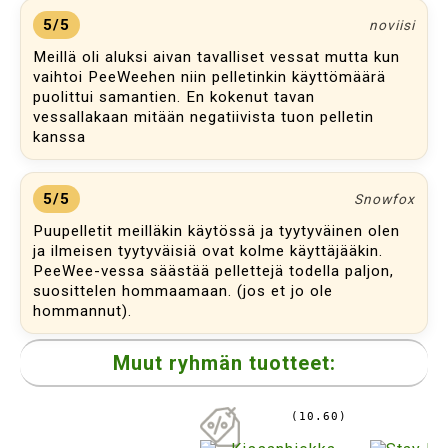
5/5
noviisi
Meillä oli aluksi aivan tavalliset vessat mutta kun
vaihtoi PeeWeehen niin pelletinkin käyttömäärä
puolittui samantien. En kokenut tavan
vessallakaan mitään negatiivista tuon pelletin
kanssa
5/5
Snowfox
Puupelletit meilläkin käytössä ja tyytyväinen olen
ja ilmeisen tyytyväisiä ovat kolme käyttäjääkin.
PeeWee-vessa säästää pellettejä todella paljon,
suosittelen hommaamaan. (jos et jo ole
hommannut).
Muut ryhmän tuotteet:
(10.60)