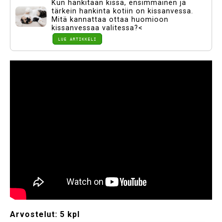
Kun hankitaan kissa, ensimmäinen ja
tärkein hankinta kotiin on kissanvessa.
Mitä kannattaa ottaa huomioon
kissanvessaa valitessa?<
LUE ARTIKKELI
Arvostelut:
5 kpl