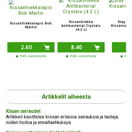
Kissanhiekka
Stay Fre
Kissanhiekkalapio Bob
Antibacterial Crystals
Kissanvess
Martin
(4.2 L)
2.60
8.40
5.
◉ Heti varastosta
◉ Heti varastosta
◉ Heti
Artikkelit aiheesta
Kissan sairaudet
Artikkeli käsittelee kissan erilaisia sairauksia ja tauteja,
niiden hoitoa ja ennaltaehkäisyä.