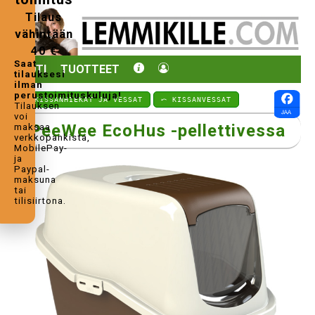
Tilaus
vähintään
40 €
Saat
KOTI
TUOTTEET
tilauksesi
ilman
perustoimituskuluja!
⤺ KISSANHIEKAT JA VESSAT
⤺ KISSANVESSAT
Tilauksen
voi
PeeWee EcoHus -pellettivessa
maksaa
verkkopankista,
MobilePay-
ja
Paypal-
maksuna
tai
tilisiirtona.