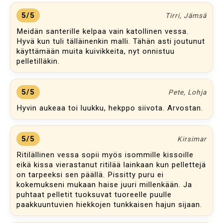
5/5
Tirri, Jämsä
Meidän santerille kelpaa vain katollinen vessa.
Hyvä kun tuli tälläinenkin malli. Tähän asti joutunut
käyttämään muita kuivikkeita, nyt onnistuu
pelletilläkin.
5/5
Pete, Lohja
Hyvin aukeaa toi luukku, hekppo siivota. Arvostan.
5/5
Kirsimar
Ritilällinen vessa sopii myös isommille kissoille
eikä kissa vierastanut ritilää lainkaan kun pellettejä
on tarpeeksi sen päällä. Pissitty puru ei
kokemukseni mukaan haise juuri millenkään. Ja
puhtaat pelletit tuoksuvat tuoreelle puulle
paakkuuntuvien hiekkojen tunkkaisen hajun sijaan.