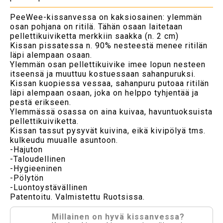
PeeWee-kissanvessa on kaksiosainen: ylemmän
osan pohjana on ritilä. Tähän osaan laitetaan
pellettikuiviketta merkkiin saakka (n. 2 cm)
Kissan pissatessa n. 90% nesteestä menee ritilän
läpi alempaan osaan.
Ylemmän osan pellettikuivike imee lopun nesteen
itseensä ja muuttuu kostuessaan sahanpuruksi.
Kissan kuopiessa vessaa, sahanpuru putoaa ritilän
läpi alempaan osaan, joka on helppo tyhjentää ja
pestä erikseen.
Ylemmässä osassa on aina kuivaa, havuntuoksuista
pellettikuiviketta.
Kissan tassut pysyvät kuivina, eikä kivipölyä tms.
kulkeudu muualle asuntoon.
-Hajuton
-Taloudellinen
-Hygieeninen
-Pölytön
-Luontoystävällinen
Patentoitu. Valmistettu Ruotsissa.
Millainen on hyvä kissanvessa?