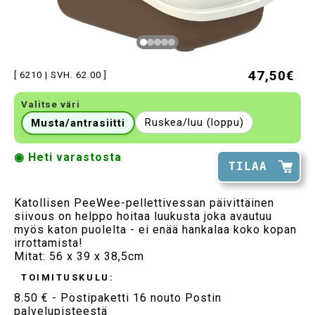
47,50€
[ 6210 | SVH. 62.00 ]
Valitse väri
Ruskea/luu (loppu)
Musta/antrasiitti
◉ Heti varastosta
TILAA
Katollisen PeeWee-pellettivessan päivittäinen
siivous on helppo hoitaa luukusta joka avautuu
myös katon puolelta - ei enää hankalaa koko kopan
irrottamista!
Mitat: 56 x 39 x 38,5cm
TOIMITUSKULU:
8.50 € - Postipaketti 16 nouto Postin
palvelupisteestä