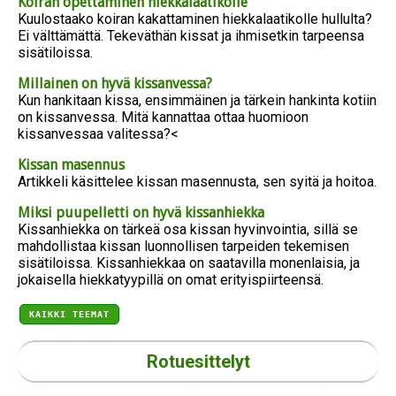
Koiran opettaminen hiekkalaatikolle
Kuulostaako koiran kakattaminen hiekkalaatikolle hullulta?
Ei välttämättä. Tekeväthän kissat ja ihmisetkin tarpeensa
sisätiloissa.
Millainen on hyvä kissanvessa?
Kun hankitaan kissa, ensimmäinen ja tärkein hankinta kotiin
on kissanvessa. Mitä kannattaa ottaa huomioon
kissanvessaa valitessa?<
Kissan masennus
Artikkeli käsittelee kissan masennusta, sen syitä ja hoitoa.
Miksi puupelletti on hyvä kissanhiekka
Kissanhiekka on tärkeä osa kissan hyvinvointia, sillä se
mahdollistaa kissan luonnollisen tarpeiden tekemisen
sisätiloissa. Kissanhiekkaa on saatavilla monenlaisia, ja
jokaisella hiekkatyypillä on omat erityispiirteensä.
KAIKKI TEEMAT
Rotuesittelyt