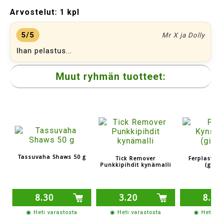
Arvostelut:
1 kpl
5/5
Mr X ja Dolly
Ihan pelastus...
Muut ryhmän tuotteet:
Tassuvaha Shaws 50 g
Tick Remover
Ferplast K
Punkkipihdit kynämalli
(giljo
8.30
3.20
8.2
◉ Heti varastosta
◉ Heti varastosta
◉ Heti v