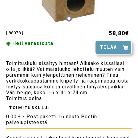
58,80€
[ 88078 ]
◉ Heti varastosta
TILAA
Toimituskulu sisältyy hintaan! Alkaako kissallasi
olla jo ikää? Vai maistuuko lekottelu muuten vain
paremmin kuin ylenpalttinen riehuminen? Tilaa
verkkkokaupastamme kiipeily- ja raapimapuu josta
löytyy suojaisa kolo ja oivallinen tähystyspaikka.
Väri beige, koko: 16 x 41 x 74 cm
Toimitus osina.
TOIMITUSKULU:
0.00 € - Postipaketti 16 nouto Postin
palvelupisteestä
Kissat raapivat, rakastavat kiipeilemistä, kaipaavat