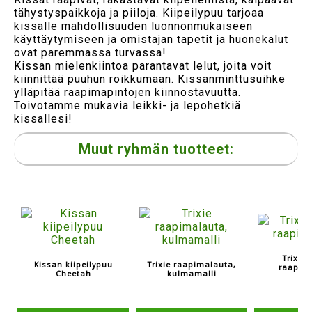
tähystyspaikkoja ja piiloja. Kiipeilypuu tarjoaa
kissalle mahdollisuuden luonnonmukaiseen
käyttäytymiseen ja omistajan tapetit ja huonekalut
ovat paremmassa turvassa!
Kissan mielenkiintoa parantavat lelut, joita voit
kiinnittää puuhun roikkumaan. Kissanminttusuihke
ylläpitää raapimapintojen kiinnostavuutta.
Toivotamme mukavia leikki- ja lepohetkiä
kissallesi!
Muut ryhmän tuotteet:
Trixie 
Kissan kiipeilypuu
Trixie raapimalauta,
raapim
Cheetah
kulmamalli