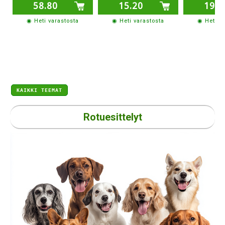
58.80
15.20
19.1
◉ Heti varastosta
◉ Heti varastosta
◉ Heti v
KAIKKI TEEMAT
Rotuesittelyt