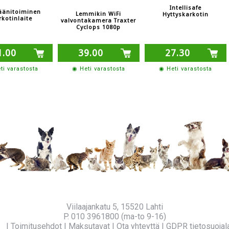
Intellisafe
äänitoiminen
Lemmikin WiFi
Hyttyskarkotin
rkotinlaite
valvontakamera Traxter
Cyclops 1080p
1.00
39.00
27.30
ti varastosta
◉ Heti varastosta
◉ Heti varastosta
Viilaajankatu 5, 15520 Lahti
P. 010 3961800 (ma-to 9-16)
fo
|
Toimitusehdot
|
Maksutavat
|
Ota yhteyttä
|
GDPR tietosuojal