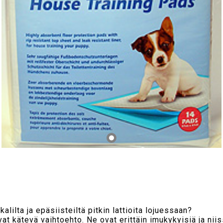
ilta ja epäsiisteiltä pitkin lattioita lojuessaan?
at kätevä vaihtoehto. Ne ovat erittäin imukykyisiä ja niis