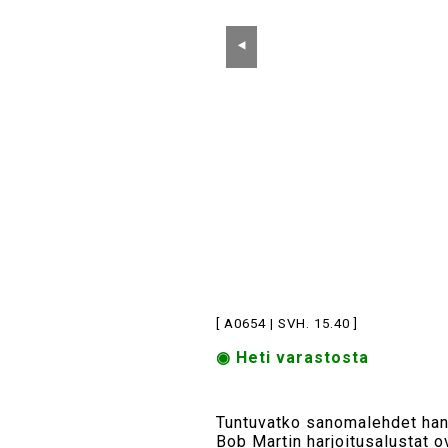
⯇
[ A0654 | SVH. 15.40 ]
◉ Heti varastosta
Tuntuvatko sanomalehdet hankal
Bob Martin harjoitusalustat ov