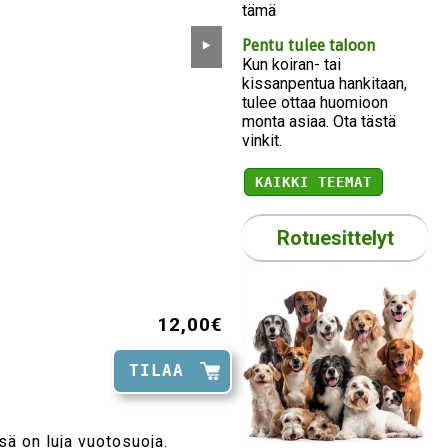
tämä
Pentu tulee taloon
⯈
Kun koiran- tai
kissanpentua hankitaan,
tulee ottaa huomioon
monta asiaa. Ota tästä
vinkit.
KAIKKI TEEMAT
Rotuesittelyt
12,00€
TILAA
sä on luja vuotosuoja.