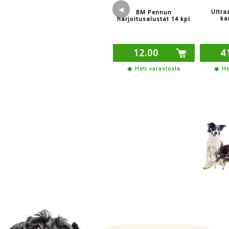
◀
Ultra
BM Pennun
ka
harjoitusalustat 14 kpl
12.00
4
◉ Heti varastosta
◉ He
Yritysin