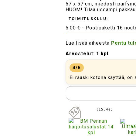
57 x 57 cm, miedosti parfymo
HUOM! Tilaa useampi pakkaus 
TOIMITUSKULU:
5.00 € - Postipaketti 16 nou
Lue lisää aiheesta
Pentu tul
Arvostelut:
1 kpl
4/5
Ei raaski kotona käyttää, o
(15.40)