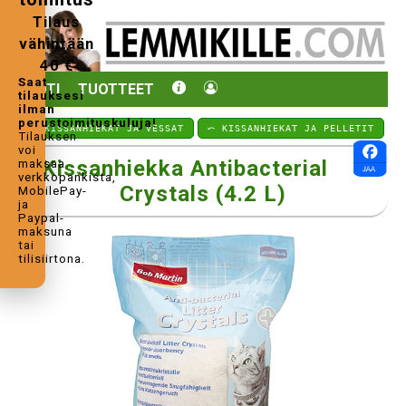
Tilaus
vähintään
40 €
Saat
KOTI
TUOTTEET
tilauksesi
ilman
perustoimituskuluja!
⤺ KISSANHIEKAT JA VESSAT
⤺ KISSANHIEKAT JA PELLETIT
Tilauksen
voi
Kissanhiekka Antibacterial
maksaa
verkkopankista,
Crystals (4.2 L)
MobilePay-
ja
Paypal-
maksuna
tai
tilisiirtona.