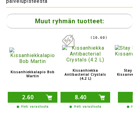
palvelupisteestä
Muut ryhmän tuotteet:
(10.60)
Kissanhiekka
Stay Fre
Kissanhiekkalapio Bob
Antibacterial Crystals
Kissanvess
Martin
(4.2 L)
2.60
8.40
5.
◉ Heti varastosta
◉ Heti varastosta
◉ Heti