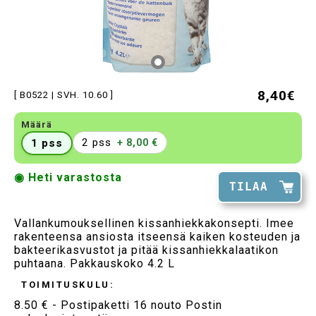
8,40€
[ B0522 | SVH. 10.60 ]
Määrä
2 pss
1 pss
+ 8,00 €
◉ Heti varastosta
TILAA
Vallankumouksellinen kissanhiekkakonsepti. Imee
rakenteensa ansiosta itseensä kaiken kosteuden ja
bakteerikasvustot ja pitää kissanhiekkalaatikon
puhtaana. Pakkauskoko 4.2 L
TOIMITUSKULU:
8.50 € - Postipaketti 16 nouto Postin