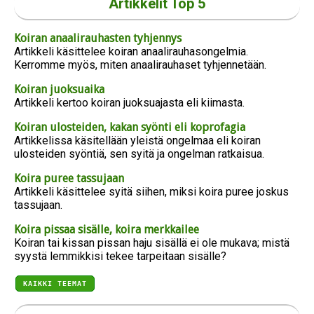
Artikkelit Top 5
Koiran anaalirauhasten tyhjennys
Artikkeli käsittelee koiran anaalirauhasongelmia.
Kerromme myös, miten anaalirauhaset tyhjennetään.
Koiran juoksuaika
Artikkeli kertoo koiran juoksuajasta eli kiimasta.
Koiran ulosteiden, kakan syönti eli koprofagia
Artikkelissa käsitellään yleistä ongelmaa eli koiran
ulosteiden syöntiä, sen syitä ja ongelman ratkaisua.
Koira puree tassujaan
Artikkeli käsittelee syitä siihen, miksi koira puree joskus
tassujaan.
Koira pissaa sisälle, koira merkkailee
Koiran tai kissan pissan haju sisällä ei ole mukava; mistä
syystä lemmikkisi tekee tarpeitaan sisälle?
KAIKKI TEEMAT