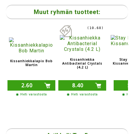
Muut ryhmän tuotteet:
(10.60)
Kissanhiekka
Stay Fre
Kissanhiekkalapio Bob
Antibacterial Crystals
Kissanvess
Martin
(4.2 L)
2.60
8.40
5.
◉ Heti varastosta
◉ Heti varastosta
◉ Heti