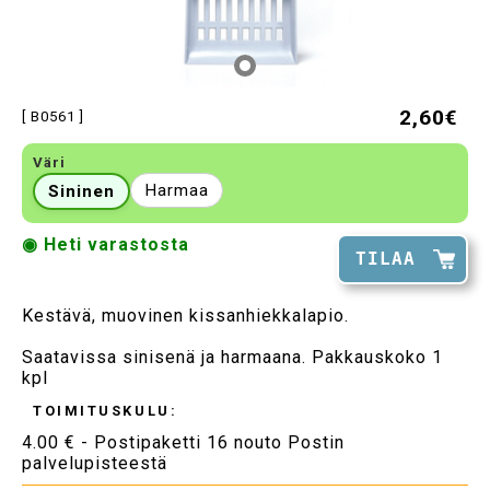
2,60€
[ B0561 ]
Väri
Harmaa
Sininen
◉ Heti varastosta
TILAA
Kestävä, muovinen kissanhiekkalapio.
Saatavissa sinisenä ja harmaana. Pakkauskoko 1
kpl
TOIMITUSKULU:
4.00 € - Postipaketti 16 nouto Postin
palvelupisteestä