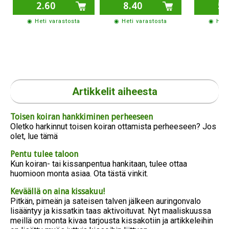
2.60
8.40
5.
◉ Heti varastosta
◉ Heti varastosta
◉ Heti
Artikkelit aiheesta
Toisen koiran hankkiminen perheeseen
Oletko harkinnut toisen koiran ottamista perheeseen? Jos
olet, lue tämä
Pentu tulee taloon
Kun koiran- tai kissanpentua hankitaan, tulee ottaa
huomioon monta asiaa. Ota tästä vinkit.
Keväällä on aina kissakuu!
Pitkän, pimeän ja sateisen talven jälkeen auringonvalo
lisääntyy ja kissatkin taas aktivoituvat. Nyt maaliskuussa
meillä on monta kivaa tarjousta kissakotiin ja artikkeleihin