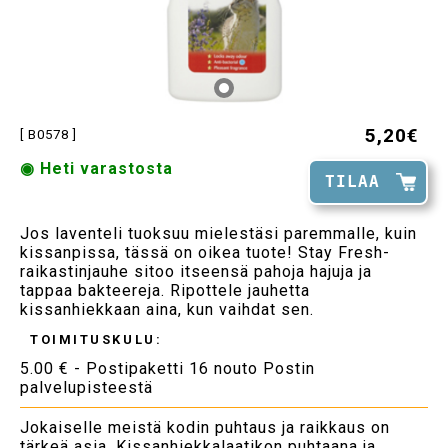
5,20€
[ B0578 ]
◉ Heti varastosta
TILAA
Jos laventeli tuoksuu mielestäsi paremmalle, kuin
kissanpissa, tässä on oikea tuote! Stay Fresh-
raikastinjauhe sitoo itseensä pahoja hajuja ja
tappaa bakteereja. Ripottele jauhetta
kissanhiekkaan aina, kun vaihdat sen.
TOIMITUSKULU:
5.00 € - Postipaketti 16 nouto Postin
palvelupisteestä
Jokaiselle meistä kodin puhtaus ja raikkaus on
tärkeä asia. Kissanhiekkalaatikon puhtaana ja