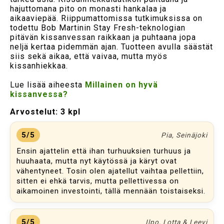
hajuttomana pito on monasti hankalaa ja
aikaaviepää. Riippumattomissa tutkimuksissa on
todettu Bob Martinin Stay Fresh-teknologian
pitävän kissanvessan raikkaan ja puhtaana jopa
neljä kertaa pidemmän ajan. Tuotteen avulla säästät
siis sekä aikaa, että vaivaa, mutta myös
kissanhiekkaa.
Lue lisää aiheesta
Millainen on hyvä
kissanvessa?
Arvostelut:
3 kpl
5/5
Pia, Seinäjoki
Ensin ajattelin että ihan turhuuksien turhuus ja
huuhaata, mutta nyt käytössä ja käryt ovat
vähentyneet. Tosin olen ajatellut vaihtaa pellettiin,
sitten ei ehkä tarvis, mutta pellettivessa on
aikamoinen investointi, tällä mennään toistaiseksi.
5/5
Ilpo, Lotta & Leevi