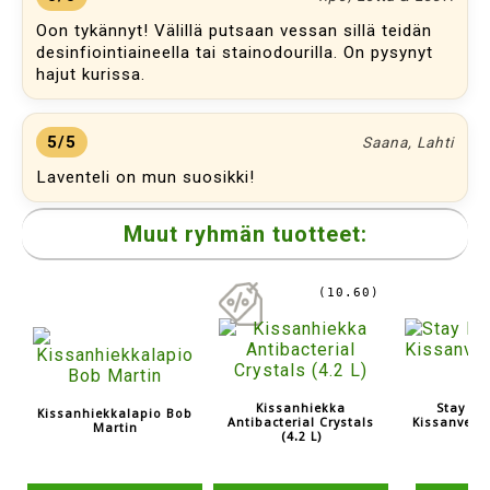
Oon tykännyt! Välillä putsaan vessan sillä teidän
desinfiointiaineella tai stainodourilla. On pysynyt
hajut kurissa.
5/5
Saana, Lahti
Laventeli on mun suosikki!
Muut ryhmän tuotteet:
(10.60)
Kissanhiekka
Stay Fre
Kissanhiekkalapio Bob
Antibacterial Crystals
Kissanvess
Martin
(4.2 L)