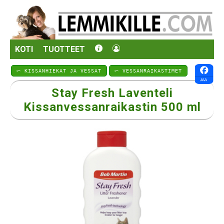
KOTI
TUOTTEET
⤺ KISSANHIEKAT JA VESSAT
⤺ VESSANRAIKASTIMET
Stay Fresh Laventeli
Kissanvessanraikastin 500 ml