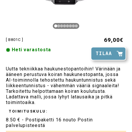
69,00€
[ B801C ]
◉ Heti varastosta
TILAA
Uutta tekniikkaa haukunestopantoihin! Värinään ja
ääneen perustuva koiran haukunestopanta, jossa
AI-toiminnolla tehostettu haukuntunnistus sekä
liikkeentunnistus - vähemmän vääriä signaaleita!
Tarkoitettu helpottamaan koiran koulutusta.
Ladattava malli, jossa lyhyt latausaika ja pitkä
toimintoaika.
TOIMITUSKULU:
8.50 € - Postipaketti 16 nouto Postin
palvelupisteestä