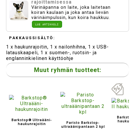
rajoittamisessa
Värinäpanna on laite, joka laitetaan
koiran kaulaan ja joka antaa lievän
värinäimpulssin, kun koira haukkuu.
LUE ARTIKKELI
PAKKAUSSISÄLTÖ:
1 x haukunrajoitin, 1 x nailonhihna, 1 x USB-
latauskaapeli, 1 x suomen-, ruotsin- ja
englanninkielinen käyttöohje
Muut ryhmän tuotteet:
Barkstop®
Barkstop® Ultraääni-
haukune
Paristo Barkstop-
haukunrajoitin
ultraäänipantaan 2 kpl