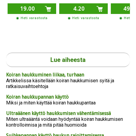
19.00
4.20
49.0
◉ Heti varastosta
◉ Heti varastosta
◉ Heti v
Lue aiheesta
Koiran haukkuminen liikaa, turhaan
Artikkelissa käsitellään koiran haukkumisen syitä ja
ratkaisuvaihtoehtoja
Koiran haukkupannan käyttö
Miksi ja miten käyttää koiran haukkupantaa
Ultraäänen käyttö haukkumisen vähentämisessä
Miten ultraääntä voidaan hyödyntää koiran haukkumisen
kontrolloinnisa ja mitä pitää huomioida
Suihkepannan käyttö haukun rajoittamisessa