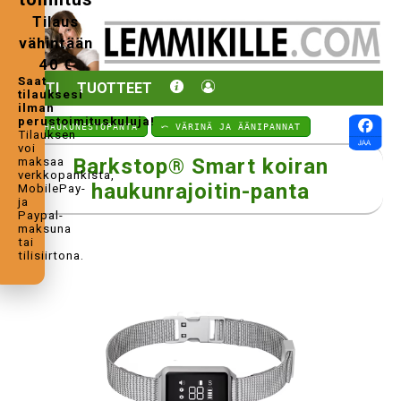
Tilaus
vähintään
40 €
Saat
KOTI
TUOTTEET
tilauksesi
ilman
perustoimituskuluja!
⤺ HAUKUNESTOPANTA
⤺ VÄRINÄ JA ÄÄNIPANNAT
Tilauksen
voi
Barkstop® Smart koiran
maksaa
verkkopankista,
haukunrajoitin-panta
MobilePay-
ja
Paypal-
maksuna
tai
tilisiirtona.