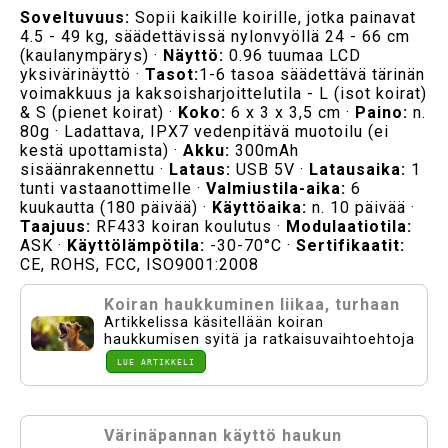
Soveltuvuus:
Sopii kaikille koirille, jotka painavat
4.5 - 49 kg, säädettävissä nylonvyöllä 24 - 66 cm
(kaulanympärys) ·
Näyttö:
0.96 tuumaa LCD
yksivärinäyttö ·
Tasot:
1-6 tasoa säädettävä tärinän
voimakkuus ja kaksoisharjoittelutila - L (isot koirat)
& S (pienet koirat) ·
Koko:
6 x 3 x 3,5 cm ·
Paino:
n.
80g · Ladattava, IPX7 vedenpitävä muotoilu (ei
kestä upottamista) ·
Akku:
300mAh
sisäänrakennettu ·
Lataus:
USB 5V ·
Latausaika:
1
tunti vastaanottimelle ·
Valmiustila-aika:
6
kuukautta (180 päivää) ·
Käyttöaika:
n. 10 päivää ·
Taajuus:
RF433 koiran koulutus ·
Modulaatiotila:
ASK ·
Käyttölämpötila:
-30-70°C ·
Sertifikaatit:
CE, ROHS, FCC, ISO9001:2008
Koiran haukkuminen liikaa, turhaan
Artikkelissa käsitellään koiran
haukkumisen syitä ja ratkaisuvaihtoehtoja
LUE ARTIKKELI
Värinäpannan käyttö haukun